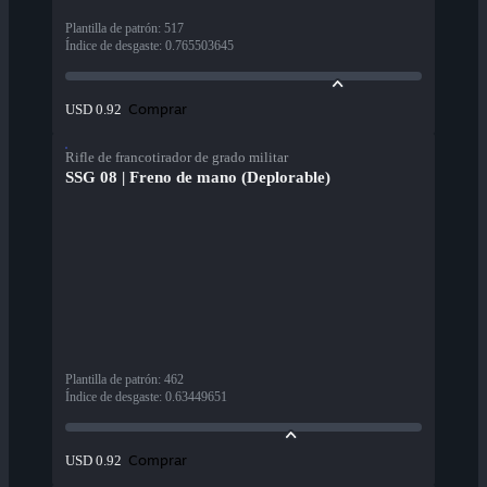
Plantilla de patrón
:
517
Índice de desgaste
:
0.765503645
Comprar
USD 0.92
Rifle de francotirador de grado militar
SSG 08 | Freno de mano (Deplorable)
Plantilla de patrón
:
462
Índice de desgaste
:
0.63449651
Comprar
USD 0.92