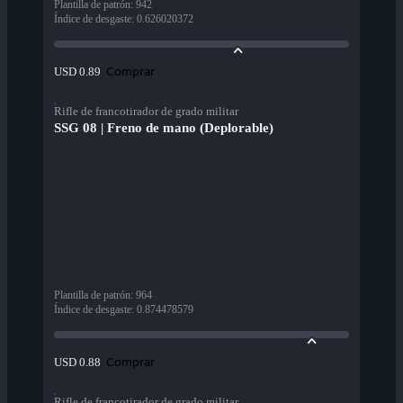
Plantilla de patrón
:
942
Índice de desgaste
:
0.626020372
Comprar
USD 0.89
Rifle de francotirador de grado militar
SSG 08 | Freno de mano (Deplorable)
Plantilla de patrón
:
964
Índice de desgaste
:
0.874478579
Comprar
USD 0.88
Rifle de francotirador de grado militar