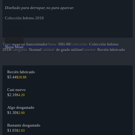
Diseñado para derrapar, no para aparcar
.
Colección Inferno 2018
Tipo
:
Rifle de francotirador
Arma
:
SSG 08
Colección
:
Colección Inferno
Show More
2018
Categoría
:
Normal
Calidad
:
de grado militar
Exterior
:
Recién fabricado
Recién fabricado
$5.44
$20.88
Casi nuevo
$2.19
$4.20
Algo desgastado
$1.30
$2.00
Bastante desgastado
$1.03
$2.03