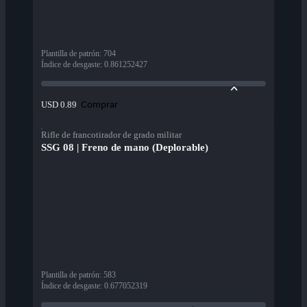
Plantilla de patrón
:
704
Índice de desgaste
:
0.861252427
Comprar
USD 0.89
Rifle de francotirador de grado militar
SSG 08 | Freno de mano (Deplorable)
Plantilla de patrón
:
583
Índice de desgaste
:
0.677052319