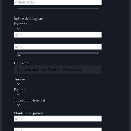
Índice de desgaste
Exterior
-
Categoría
All
Normal
StatTrak™
Recuerdo
Torneo
Equipo
Jugador profesional
Plantilla de patrón
-