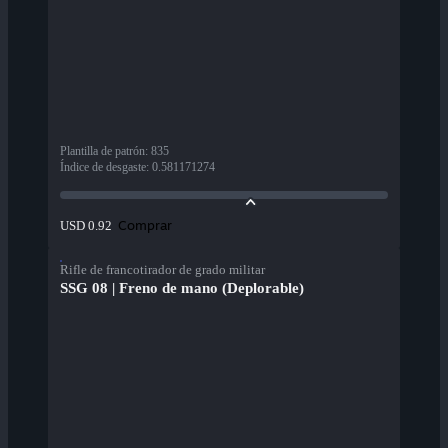
Plantilla de patrón
:
835
Índice de desgaste
:
0.581171274
Comprar
USD 0.92
Rifle de francotirador de grado militar
SSG 08 | Freno de mano (Deplorable)