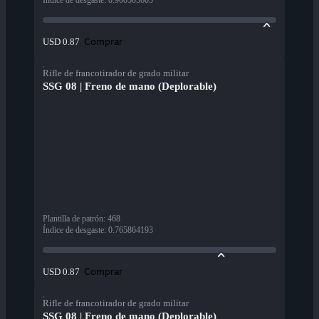
Índice de desgaste
:
0.960505605
Comprar
USD 0.87
Rifle de francotirador de grado militar
SSG 08 | Freno de mano (Deplorable)
Plantilla de patrón
:
468
Índice de desgaste
:
0.765864193
Comprar
USD 0.87
Rifle de francotirador de grado militar
SSG 08 | Freno de mano (Deplorable)