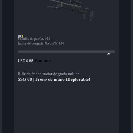
Plantilla de patrón
:
913
Índice de desgaste
:
0.935764134
Comprar
USD 0.88
Rifle de francotirador de grado militar
SSG 08 | Freno de mano (Deplorable)