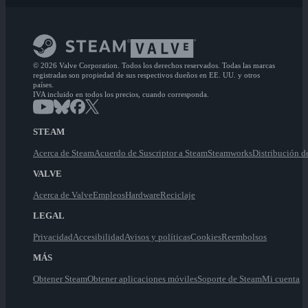
© 2026 Valve Corporation. Todos los derechos reservados. Todas las marcas
registradas son propiedad de sus respectivos dueños en EE. UU. y otros
países.
IVA incluido en todos los precios, cuando corresponda.
STEAM
Acerca de Steam
Acuerdo de Suscriptor a Steam
Steamworks
Distribución d
VALVE
Acerca de Valve
Empleos
Hardware
Reciclaje
LEGAL
Privacidad
Accesibilidad
Avisos y políticas
Cookies
Reembolsos
MÁS
Obtener Steam
Obtener aplicaciones móviles
Soporte de Steam
Mi cuenta