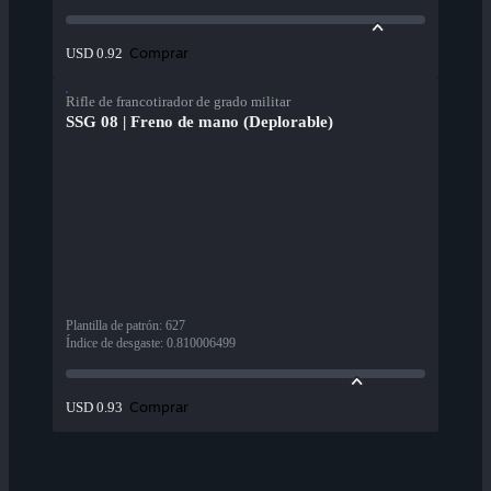
Comprar
USD 0.92
Rifle de francotirador de grado militar
SSG 08 | Freno de mano (Deplorable)
Plantilla de patrón
:
627
Índice de desgaste
:
0.810006499
Comprar
USD 0.93