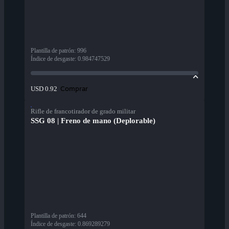
Plantilla de patrón
:
996
Índice de desgaste
:
0.984747529
Comprar
USD 0.92
Rifle de francotirador de grado militar
SSG 08 | Freno de mano (Deplorable)
Plantilla de patrón
:
644
Índice de desgaste
:
0.869289279