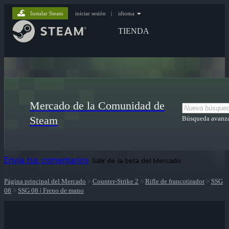
Instalar Steam
iniciar sesión
|
idioma
TIENDA
Mercado de la Comunidad de
Steam
Búsqueda avanz
Envía tus comentarios
Salir de la beta del Mercado
Página principal del Mercado
>
Counter-Strike 2
>
Rifle de francotirador
>
SSG
08
>
SSG 08 | Freno de mano