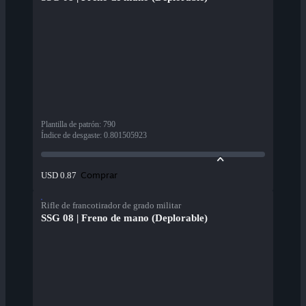
Plantilla de patrón
:
790
Índice de desgaste
:
0.801505923
Comprar
USD 0.87
Rifle de francotirador de grado militar
SSG 08 | Freno de mano (Deplorable)