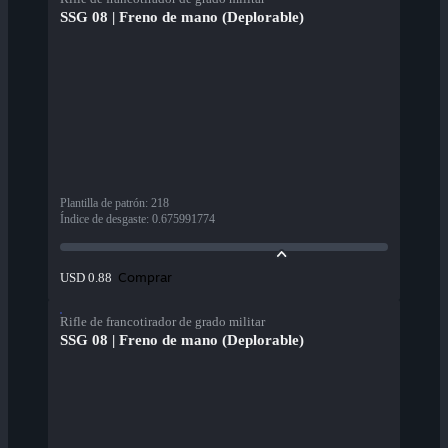
SSG 08 | Freno de mano (Deplorable)
Plantilla de patrón
:
218
Índice de desgaste
:
0.675991774
Comprar
USD 0.88
Rifle de francotirador de grado militar
SSG 08 | Freno de mano (Deplorable)