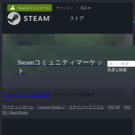
Steamをインストール
サインイン
|
言語
ストア
Steamコミュニティマーケッ
ト
高度な検索
フィードバックを送信
マーケットベータを終了
マーケットホーム
>
Counter-Strike 2
>
スナイパーライフル
>
SSG 08
>
SSG
08 | Hand Brake