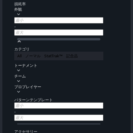
損耗率
外観
-
カテゴリ
All
ノーマル
StatTrak™
記念品
トーナメント
チーム
プロプレイヤー
パターンテンプレート
-
アクセサリー