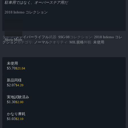
駐車用ではなく、オーバーステア用だ
2018 Inferno コレクション
タイプ
:
スナイパーライフル
武器
:
SSG 08
コレクション
:
2018 Inferno コレ
Show More
クション
カテゴリ
:
ノーマル
クオリティ
:
MIL規格
外観
:
未使用
未使用
$5.70
$21.04
新品同様
$2.07
$4.20
実地試験済み
$1.30
$2.00
かなり摩耗
$1.03
$2.10