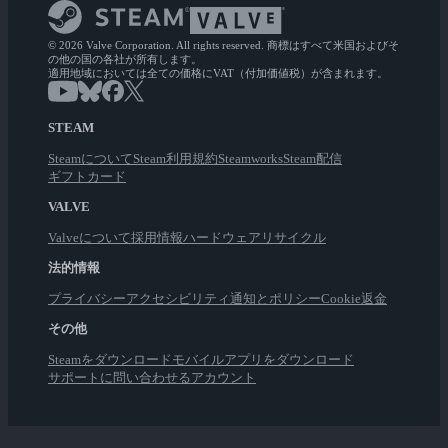
© 2026 Valve Corporation. All rights reserved. 商標はすべて米国およびそ
の他の国の各社が所有します。
適用地域においては全ての価格にVAT（付加価値税）が含まれます。
STEAM
Steamについて
Steam利用規約
Steamworks
Steam配信
ギフトカード
VALVE
Valveについて
採用情報
ハードウェア
リサイクル
法的情報
プライバシー
アクセシビリティ
通知とポリシー
Cookie
返金
その他
Steamをダウンロード
モバイルアプリをダウンロード
サポートに問い合わせる
アカウント