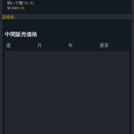
戦いで傷ついた
$0.84
$1.85
記念品
中間販売価格
週
月
年
通算