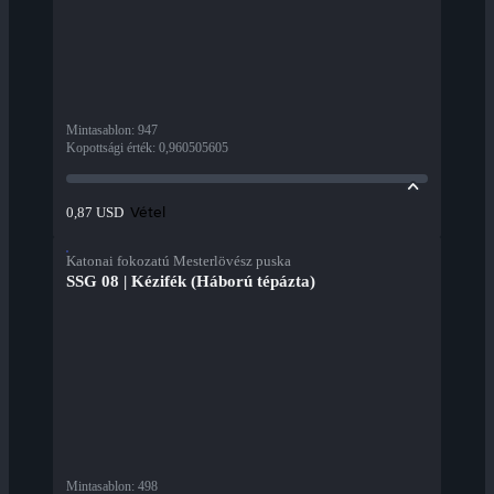
Mintasablon
:
947
Kopottsági érték
:
0,960505605
Vétel
0,87 USD
Katonai fokozatú Mesterlövész puska
SSG 08 | Kézifék (Háború tépázta)
Mintasablon
:
498