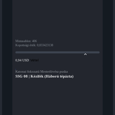
Mintasablon
:
406
Kopottsági érték
:
0,833423138
Vétel
0,94 USD
Katonai fokozatú Mesterlövész puska
SSG 08 | Kézifék (Háború tépázta)