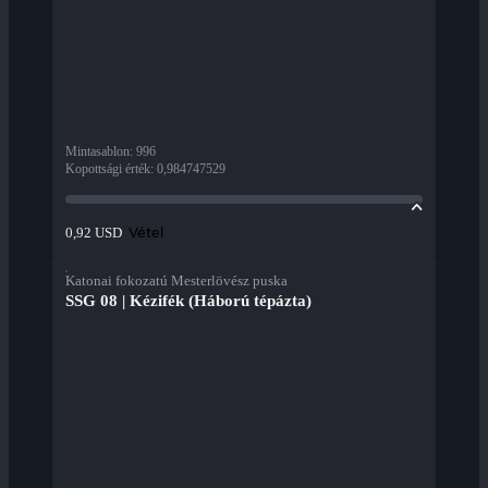
Mintasablon
:
996
Kopottsági érték
:
0,984747529
Vétel
0,92 USD
Katonai fokozatú Mesterlövész puska
SSG 08 | Kézifék (Háború tépázta)