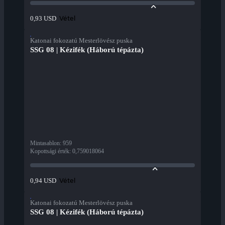
Vétel
0,93 USD
Katonai fokozatú Mesterlövész puska
SSG 08 | Kézifék (Háború tépázta)
Mintasablon
:
959
Kopottsági érték
:
0,759018064
Vétel
0,94 USD
Katonai fokozatú Mesterlövész puska
SSG 08 | Kézifék (Háború tépázta)