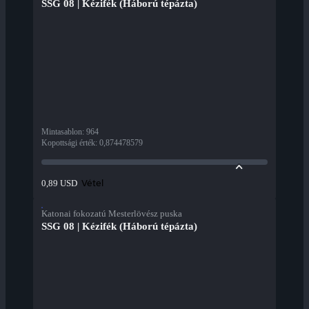
SSG 08 | Kézifék (Háború tépázta)
Mintasablon
:
964
Kopottsági érték
:
0,874478579
Vétel
0,89 USD
Katonai fokozatú Mesterlövész puska
SSG 08 | Kézifék (Háború tépázta)