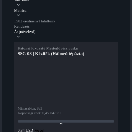
Matrica
1502 eredményt találtunk
Rendezés:
Ár (növekvő)
Katonai fokozatú Mesterlövész puska
SSG 08 | Kézifék (Háború tépázta)
Mintasablon
:
883
Kopottsági érték
:
0,450647831
Vétel
0,84 USD