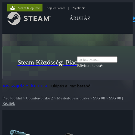
Steam telepítése
bejelentkezés
|
Nyelv
ÁRUHÁZ
Steam Közösségi Piac
Bővített keresés
Visszajelzés küldése
Kilépés a Piac bétából
Piac főoldal
>
Counter-Strike 2
>
Mesterlövész puska
>
SSG 08
>
SSG 08 |
Kézifék