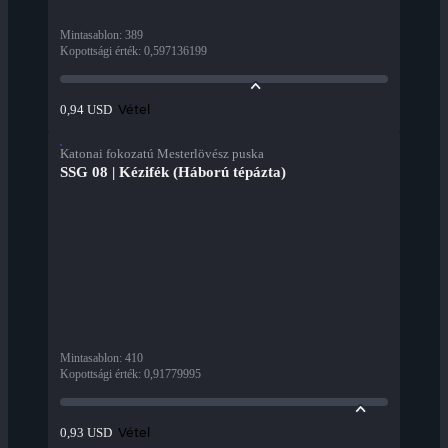
Mintasablon
:
389
Kopottsági érték
:
0,597136199
Vétel
0,94 USD
Katonai fokozatú Mesterlövész puska
SSG 08 | Kézifék (Háború tépázta)
Mintasablon
:
410
Kopottsági érték
:
0,91779995
Vétel
0,93 USD