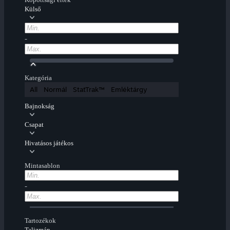
Külső
-
Kategória
All
Normál
StatTrak™
Emléktárgy
Bajnokság
Csapat
Hivatásos játékos
Mintasablon
-
Tartozékok
Talizmán