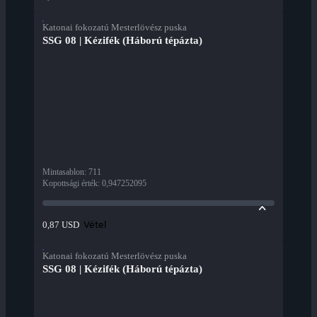
Katonai fokozatú Mesterlövész puska
SSG 08 | Kézifék (Háború tépázta)
Mintasablon
:
711
Kopottsági érték
:
0,947252095
Vétel
0,87 USD
Katonai fokozatú Mesterlövész puska
SSG 08 | Kézifék (Háború tépázta)