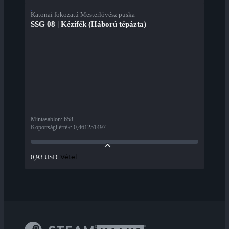
Katonai fokozatú Mesterlövész puska
SSG 08 | Kézifék (Háború tépázta)
Mintasablon
:
658
Kopottsági érték
:
0,461251497
Vétel
0,93 USD