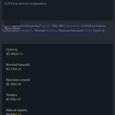
A 2018-as Inferno Gyűjtemény
Típus
:
Mesterlövész puska
Fegyver
:
SSG 08
Gyűjtemény
:
A 2018-as Inferno
Show More
Gyűjtemény
Kategória
:
Normál
Minőség
:
Katonai fokozatú
Külső
:
Gyári új
Gyári új
$5.30
$20.74
Kevéssé használt
$2.13
$4.20
Harctéren tesztelt
$1.30
$2.00
Viseltes
$1.03
$2.02
Háború tépázta
$0.84
$1.73