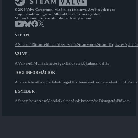
© 2026 Valve Corporation. Minden jog fenntartva. A védjegyek jogos
tulajdonosaiké az Egyesült Államokban és más országokban.
Minden ár tartalmazza az áfát, ahol az érvényben van.
STEAM
A Steamről
Steam előfizetői szerződés
Steamworks
Steam Terjesztés
Ajándék
VALVE
A Valve-ről
Munkalehetőségek
Hardverek
Újrahasznosítás
JOGI INFORMÁCIÓK
Adatvédelem
Kisegítő lehetőségek
Közlemények és irányelvek
Sütik
Vissza
EGYEBEK
A Steam beszerzése
Mobilalkalmazások beszerzése
Támogatás
Fiókom