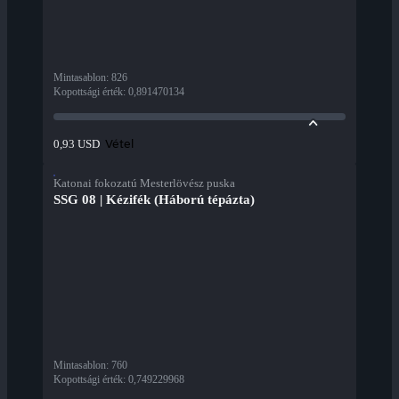
Mintasablon
:
826
Kopottsági érték
:
0,891470134
Vétel
0,93 USD
Katonai fokozatú Mesterlövész puska
SSG 08 | Kézifék (Háború tépázta)
Mintasablon
:
760
Kopottsági érték
:
0,749229968