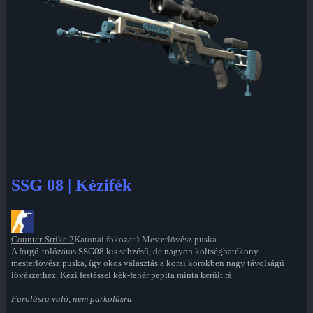
SSG 08 | Kézifék
Counter-Strike 2
Katonai fokozatú Mesterlövész puska
A forgó-tolózáras SSG08 kis sebzésű, de nagyon költséghatékony
mesterlövész puska, így okos választás a korai körökben nagy távolságú
lövészethez. Kézi festéssel kék-fehér pepita minta került rá.
Farolásra való, nem parkolásra.