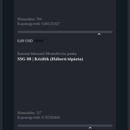
Mintasablon
:
704
Kopottsági érték
:
0,861252427
Vétel
0,89 USD
Katonai fokozatú Mesterlövész puska
SSG 08 | Kézifék (Háború tépázta)
Mintasablon
:
517
Kopottsági érték
:
0,765503645