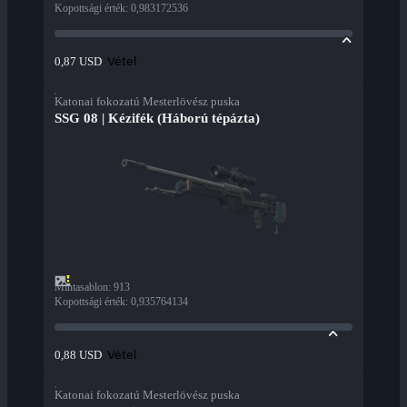
Kopottsági érték
:
0,983172536
Vétel
0,87 USD
Katonai fokozatú Mesterlövész puska
SSG 08 | Kézifék (Háború tépázta)
Mintasablon
:
913
Kopottsági érték
:
0,935764134
Vétel
0,88 USD
Katonai fokozatú Mesterlövész puska