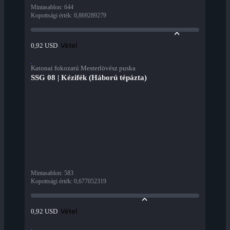
Mintasablon
:
644
Kopottsági érték
:
0,869289279
Vétel
0,92 USD
Katonai fokozatú Mesterlövész puska
SSG 08 | Kézifék (Háború tépázta)
Mintasablon
:
583
Kopottsági érték
:
0,677052319
Vétel
0,92 USD