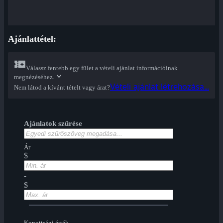
Ajánlattétel:
Válassz fentebb egy fület a vételi ajánlat információinak
megnézéséhez.
Vételi ajánlat létrehozása...
Nem látod a kívánt tételt vagy árat?
Ajánlatok szűrése
Ár
$
-
$
Kopottsági érték