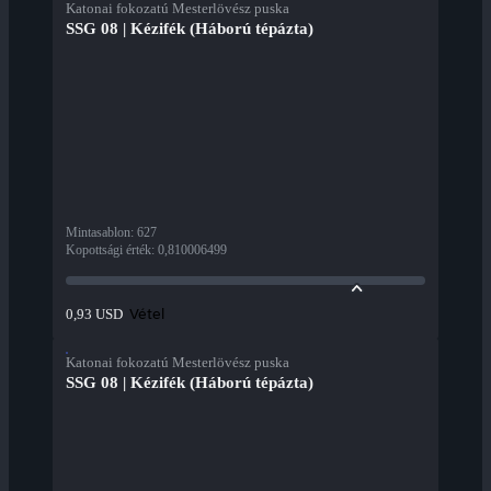
Katonai fokozatú Mesterlövész puska
SSG 08 | Kézifék (Háború tépázta)
Mintasablon
:
627
Kopottsági érték
:
0,810006499
Vétel
0,93 USD
Katonai fokozatú Mesterlövész puska
SSG 08 | Kézifék (Háború tépázta)