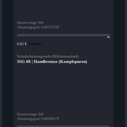
Mustervorlage
:
996
Abnutzungsgrad
:
0,984747529
Kaufen
0,92 $
Scharfschützengewehr (Militärstandard)
SSG 08 | Handbremse (Kampfspuren)
Mustervorlage
:
644
Abnutzungsgrad
:
0,869289279