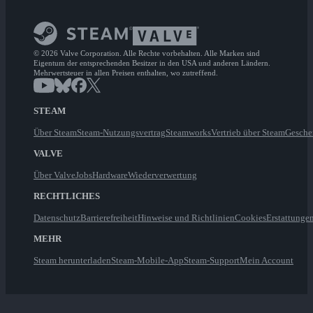
© 2026 Valve Corporation. Alle Rechte vorbehalten. Alle Marken sind
Eigentum der entsprechenden Besitzer in den USA und anderen Ländern.
Mehrwertsteuer in allen Preisen enthalten, wo zutreffend.
STEAM
Über Steam
Steam-Nutzungsvertrag
Steamworks
Vertrieb über Steam
Gesche
VALVE
Über Valve
Jobs
Hardware
Wiederverwertung
RECHTLICHES
Datenschutz
Barrierefreiheit
Hinweise und Richtlinien
Cookies
Erstattunge
MEHR
Steam herunterladen
Steam-Mobile-App
Steam-Support
Mein Account