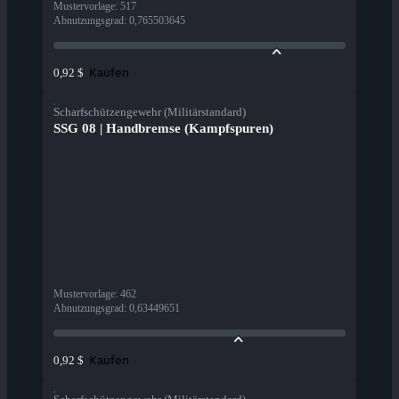
Mustervorlage
:
517
Abnutzungsgrad
:
0,765503645
Kaufen
0,92 $
Scharfschützengewehr (Militärstandard)
SSG 08 | Handbremse (Kampfspuren)
Mustervorlage
:
462
Abnutzungsgrad
:
0,63449651
Kaufen
0,92 $