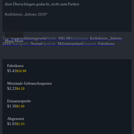
Zum Überschlagen gedacht, nicht zum Parken
Kollektion „Inferno 2018“
Typ
:
Scharfschützengewehr
Waffe
:
SSG 08
Kollektion
:
Kollektion „Inferno
Show More
2018“
Kategorie
:
Normal
Qualität
:
Militärstandard
Zustand
:
Fabrikneu
Fabrikneu
$5.43
$20.88
Minimale Gebrauchsspuren
$2.23
$4.20
Einsatzerprobt
$1.30
$2.00
Abgenutzt
$1.03
$2.03