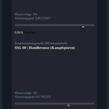
Mustervorlage
:
704
Abnutzungsgrad
:
0,861252427
Kaufen
0,89 $
Scharfschützengewehr (Militärstandard)
SSG 08 | Handbremse (Kampfspuren)
Mustervorlage
:
583
Abnutzungsgrad
:
0,677052319