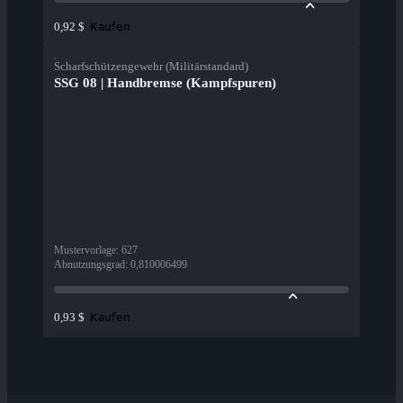
Kaufen
0,92 $
Scharfschützengewehr (Militärstandard)
SSG 08 | Handbremse (Kampfspuren)
Mustervorlage
:
627
Abnutzungsgrad
:
0,810006499
Kaufen
0,93 $