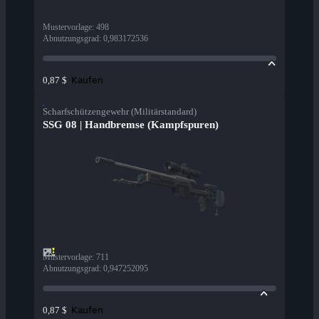
Mustervorlage
:
498
Abnutzungsgrad
:
0,983172536
Kaufen
0,87 $
Scharfschützengewehr (Militärstandard)
SSG 08 | Handbremse (Kampfspuren)
Mustervorlage
:
711
Abnutzungsgrad
:
0,947252095
Kaufen
0,87 $