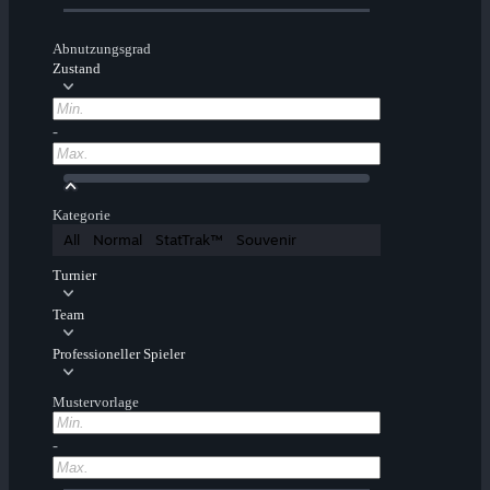
Abnutzungsgrad
Zustand
-
Kategorie
All
Normal
StatTrak™
Souvenir
Turnier
Team
Professioneller Spieler
Mustervorlage
-