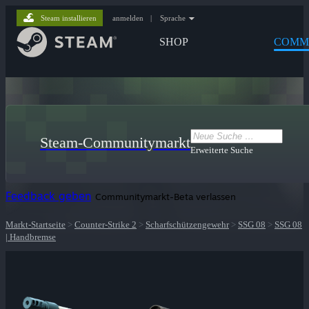
Steam installieren
anmelden
|
Sprache
SHOP
COMM
Steam-Communitymarkt
Erweiterte Suche
Feedback geben
Communitymarkt-Beta verlassen
Markt-Startseite
>
Counter-Strike 2
>
Scharfschützengewehr
>
SSG 08
>
SSG 08
| Handbremse