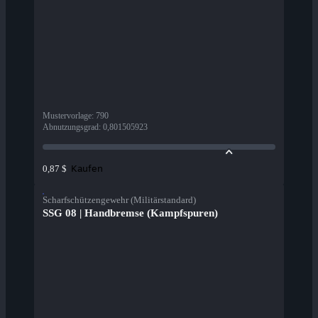
Mustervorlage
:
790
Abnutzungsgrad
:
0,801505923
Kaufen
0,87 $
Scharfschützengewehr (Militärstandard)
SSG 08 | Handbremse (Kampfspuren)