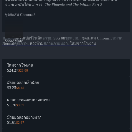
จากพวกมันได้มากกว่า - The Phoenix and The Initiate Part 2
ชุดสะสม Chroma 3
ชนิด
:
ปืนสไนเปอร์ไรเฟิล
อาวุธ
:
SSG 08
ชุดสะสม
:
ชุดสะสม Chroma 3
หมวด
:
Show More
Normal
คุณภาพ
:
หวงห้าม
สภาพภายนอก
:
ใหม่จากโรงงาน
ใหม่จากโรงงาน
$24.27
$26.88
มีรอยถลอกเล็กน้อย
$3.25
$8.45
ผ่านการทดสอบภาคสนาม
$1.76
$3.87
มีรอยถลอกอย่างมาก
$1.61
$2.67