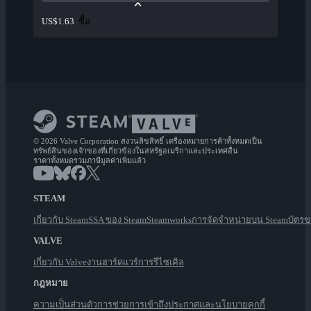
ซื้อ
US$1.63
© 2026 Valve Corporation สงวนลิขสิทธิ์ เครื่องหมายการค้าทั้งหมดเป็น
ทรัพย์สินของเจ้าของที่เกี่ยวข้องในสหรัฐอเมริกาและประเทศอื่น
ราคาทั้งหมดรวมภาษีมูลค่าเพิ่มแล้ว
STEAM
เกี่ยวกับ Steam
SSA ของ Steam
Steamworks
การจัดจำหน่ายบน Steam
บัตร
VALVE
เกี่ยวกับ Valve
งาน
ฮาร์ดแวร์
การรีไซเคิล
กฎหมาย
ความเป็นส่วนตัว
การช่วยการเข้าถึง
ประกาศและนโยบาย
คุกกี้