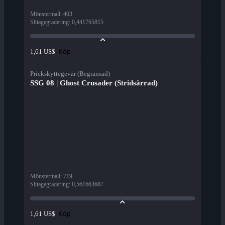
Mönstermall
:
403
Slitagegradering
:
0,441765815
Köp
1,61 US$
Prickskyttegevär (Begränsad)
SSG 08 | Ghost Crusader (Stridsärrad)
Mönstermall
:
719
Slitagegradering
:
0,561663687
Köp
1,61 US$