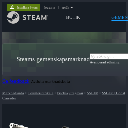
Installera Steam
logga in
|
språk
BUTIK
GEMEN
Steams gemenskapsmarknad
Avancerad sökning
Ge feedback
Avsluta marknadsbeta
Marknadssida
>
Counter-Strike 2
>
Prickskyttegevär
>
SSG 08
>
SSG 08 | Ghost
Crusader