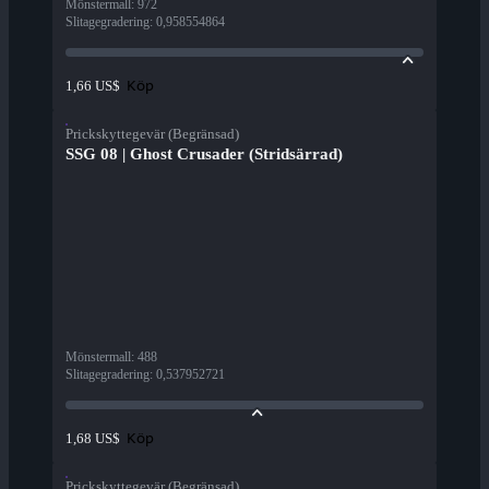
Mönstermall
:
972
Slitagegradering
:
0,958554864
Köp
1,66 US$
Prickskyttegevär (Begränsad)
SSG 08 | Ghost Crusader (Stridsärrad)
Mönstermall
:
488
Slitagegradering
:
0,537952721
Köp
1,68 US$
Prickskyttegevär (Begränsad)