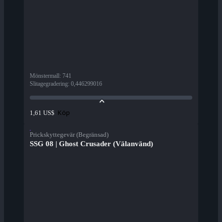
Mönstermall
:
741
Slitagegradering
:
0,446299016
Köp
1,61 US$
Prickskyttegevär (Begränsad)
SSG 08 | Ghost Crusader (Välanvänd)