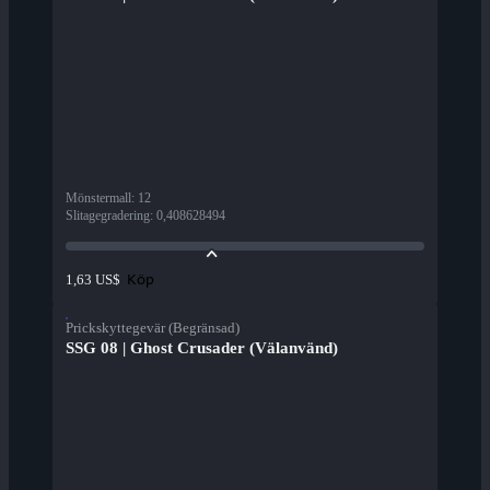
Mönstermall
:
12
Slitagegradering
:
0,408628494
Köp
1,63 US$
Prickskyttegevär (Begränsad)
SSG 08 | Ghost Crusader (Välanvänd)