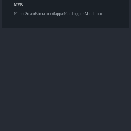
MER
Hämta Steam
Hämta mobilappar
Kundsupport
Mitt konto