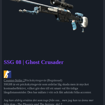
SSG 08 | Ghost Crusader
Counter-Strike 2
Prickskyttegevär (Begränsad)
SSG08 är ett prickskyttegevär som utdelar låg skada men är mycket
kostnadseffektivt, vilket gör den till ett smart val för tidiga
långdistansstrider. Den har målats i vitt och fått arktiskt blåa accenter.
Jag kan aldrig ersätta det som togs från oss... men jag kan ta ännu mer
från dem - The Phoenix and The Initiate, del 2