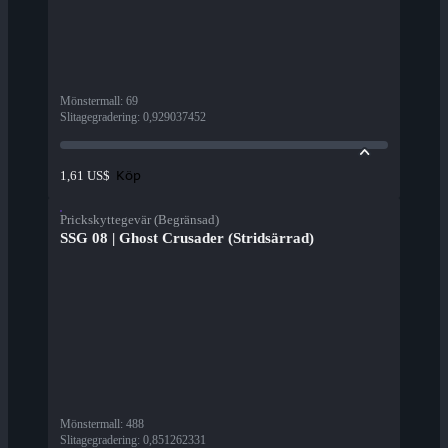
Mönstermall
:
69
Slitagegradering
:
0,929037452
Köp
1,61 US$
Prickskyttegevär (Begränsad)
SSG 08 | Ghost Crusader (Stridsärrad)
Mönstermall
:
488
Slitagegradering
:
0,851262331