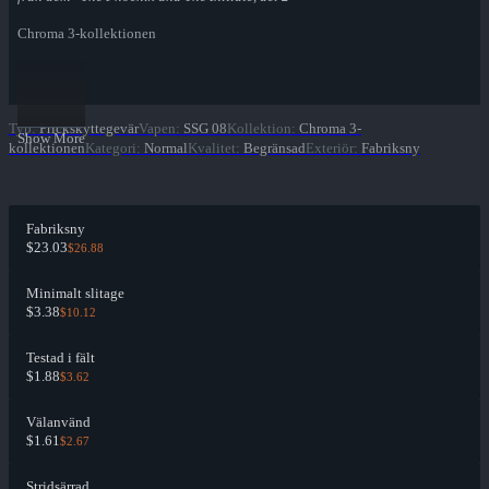
Chroma 3-kollektionen
Typ
:
Prickskyttegevär
Vapen
:
SSG 08
Kollektion
:
Chroma 3-
Show More
kollektionen
Kategori
:
Normal
Kvalitet
:
Begränsad
Exteriör
:
Fabriksny
Fabriksny
$23.03
$26.88
Minimalt slitage
$3.38
$10.12
Testad i fält
$1.88
$3.62
Välanvänd
$1.61
$2.67
Stridsärrad