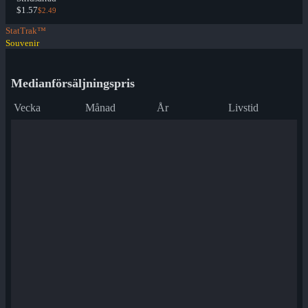
$1.57
$2.49
StatTrak™
Souvenir
Medianförsäljningspris
Vecka
Månad
År
Livstid