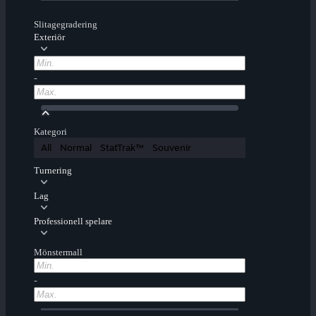
Slitagegradering
Exteriör
-
Kategori
All
Normal
StatTrak™
Souvenir
Turnering
Lag
Professionell spelare
Mönstermall
-