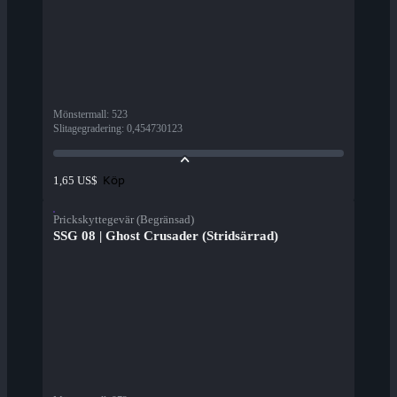
Mönstermall
:
523
Slitagegradering
:
0,454730123
Köp
1,65 US$
Prickskyttegevär (Begränsad)
SSG 08 | Ghost Crusader (Stridsärrad)