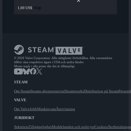
Köp
1,69 US$
© 2026 Valve Corporation. Alla rättigheter förbehållna. Alla varumärken
tillhör sina respektive ägare i USA och andra länder.
Moms ingår i alla priser där det är tillämpligt.
STEAM
Om Steam
Steams abonnentavtal
Steamworks
Distribution på Steam
Present
VALVE
Om Valve
Jobb
Maskinvara
Återvinning
JURIDISKT
Sekretess
Tillgänglighet
Meddelanden och policyer
Cookies
Återbetalninga