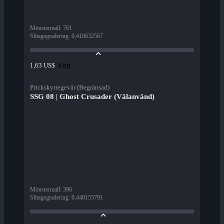
Mönstermall
:
761
Slitagegradering
:
0,418632567
Köp
1,63 US$
Prickskyttegevär (Begränsad)
SSG 08 | Ghost Crusader (Välanvänd)
Mönstermall
:
396
Slitagegradering
:
0,448155791