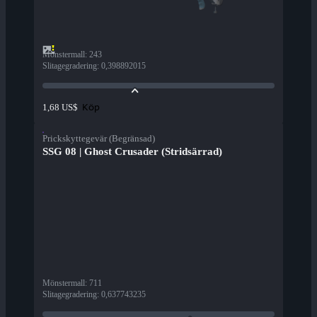
Mönstermall
:
243
Slitagegradering
:
0,398892015
Köp
1,68 US$
Prickskyttegevär (Begränsad)
SSG 08 | Ghost Crusader (Stridsärrad)
Mönstermall
:
711
Slitagegradering
:
0,637743235