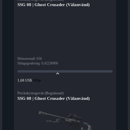
SSG 08 | Ghost Crusader (Välanvänd)
Mönstermall
:
656
Slitagegradering
:
0,42238906
Köp
1,68 US$
Prickskyttegevär (Begränsad)
SSG 08 | Ghost Crusader (Välanvänd)