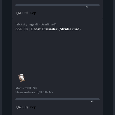
Köp
1,61 US$
Prickskyttegevär (Begränsad)
SSG 08 | Ghost Crusader (Stridsärrad)
Mönstermall
:
746
Slitagegradering
:
0,912302375
Köp
1,62 US$