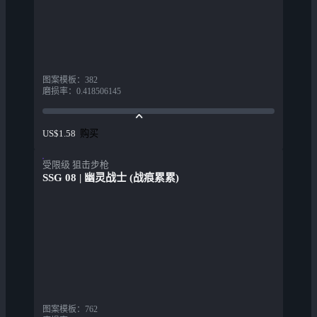
图案模板
：
382
磨损率
：
0.418506145
购买
US$1.58
受限级 狙击步枪
SSG 08 | 幽灵战士 (战痕累累)
图案模板
：
762