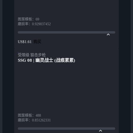
图案模板
：
69
磨损率
：
0.929037452
购买
US$1.61
受限级 狙击步枪
SSG 08 | 幽灵战士 (战痕累累)
图案模板
：
488
磨损率
：
0.851262331