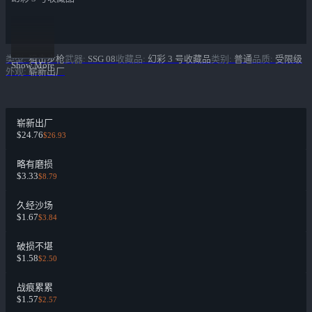
类型
:
狙击步枪
武器
:
SSG 08
收藏品
:
幻彩 3 号收藏品
类别
:
普通
品质
:
受限级
Show More
外观
:
崭新出厂
崭新出厂
$24.76
$26.93
略有磨损
$3.33
$8.79
久经沙场
$1.67
$3.84
破损不堪
$1.58
$2.50
战痕累累
$1.57
$2.57