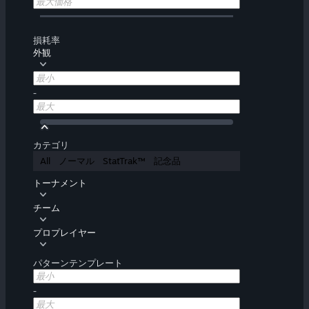
損耗率
外観
-
カテゴリ
All
ノーマル
StatTrak™
記念品
トーナメント
チーム
プロプレイヤー
パターンテンプレート
-