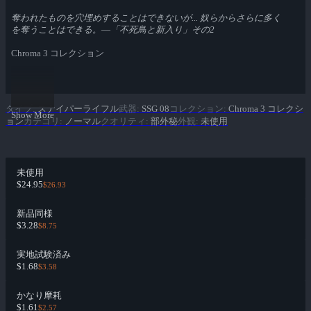
奪われたものを穴埋めすることはできないが... 奴らからさらに多く
を奪うことはできる。―「不死鳥と新入り」その2
Chroma 3 コレクション
タイプ
:
スナイパーライフル
武器
:
SSG 08
コレクション
:
Chroma 3 コレクシ
Show More
ョン
カテゴリ
:
ノーマル
クオリティ
:
部外秘
外観
:
未使用
未使用
$24.95
$26.93
新品同様
$3.28
$8.75
実地試験済み
$1.68
$3.58
かなり摩耗
$1.61
$2.57