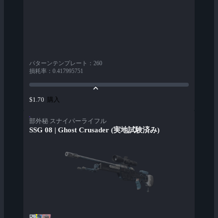
パターンテンプレート
：
260
損耗率
：
0.417995751
購入
$1.70
部外秘 スナイパーライフル
SSG 08 | Ghost Crusader (実地試験済み)