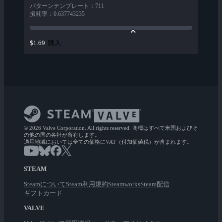
パターンテンプレート
：
711
損耗率
：
0.637743235
購入
$1.69
© 2026 Valve Corporation. All rights reserved. 商標はすべて米国およびそ
の他の国の各社が所有します。
適用地域においては全ての価格にVAT（付加価値税）が含まれます。
STEAM
Steamについて
Steam利用規約
Steamworks
Steam配信
ギフトカード
VALVE