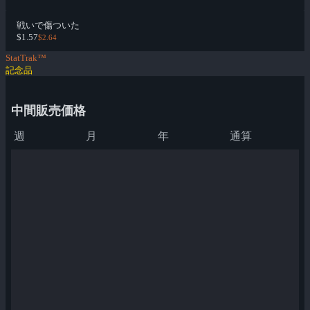
戦いで傷ついた
$1.57
$2.64
StatTrak™
記念品
中間販売価格
週
月
年
通算