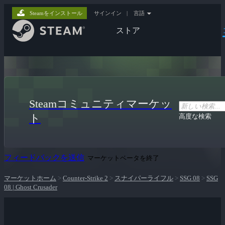
Steamをインストール
サインイン
|
言語
ストア
Steamコミュニティマーケッ
ト
高度な検索
フィードバックを送信
マーケットベータを終了
マーケットホーム
>
Counter-Strike 2
>
スナイパーライフル
>
SSG 08
>
SSG
08 | Ghost Crusader