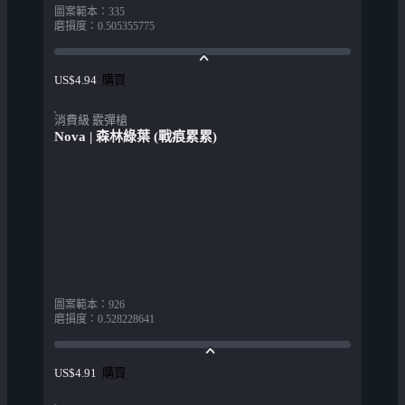
圖案範本
：
335
磨損度
：
0.505355775
購買
US$4.94
消費級 霰彈槍
Nova | 森林綠葉 (戰痕累累)
圖案範本
：
926
磨損度
：
0.528228641
購買
US$4.91