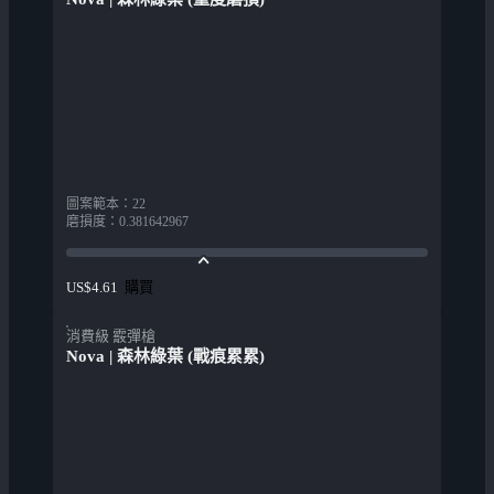
圖案範本
：
22
磨損度
：
0.381642967
購買
US$4.61
消費級 霰彈槍
Nova | 森林綠葉 (戰痕累累)