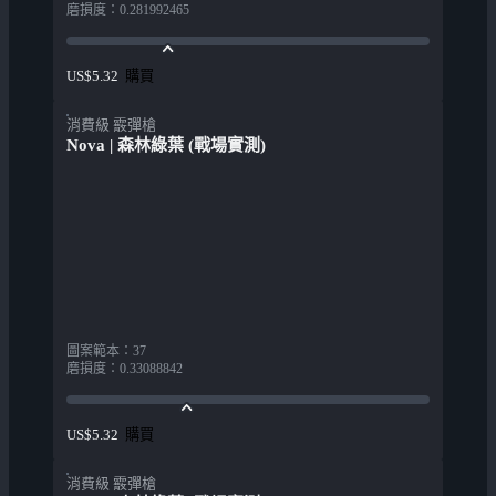
磨損度
：
0.281992465
購買
US$5.32
消費級 霰彈槍
Nova | 森林綠葉 (戰場實測)
圖案範本
：
37
磨損度
：
0.33088842
購買
US$5.32
消費級 霰彈槍