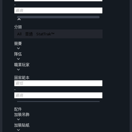
-
分類
All
普通
StatTrak™
競賽
隊伍
職業玩家
圖案範本
-
配件
加裝吊飾
加裝貼紙