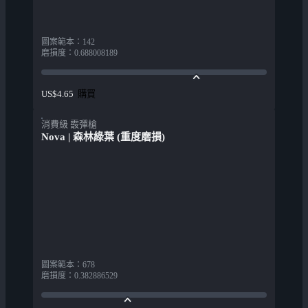
圖案範本
：
142
磨損度
：
0.688008189
購買
US$4.65
消費級 霰彈槍
Nova | 森林綠葉 (重度磨損)
圖案範本
：
678
磨損度
：
0.382886529