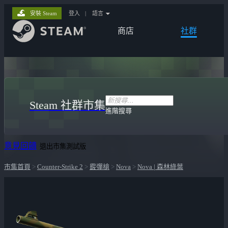
安裝 Steam
登入
|
語言
商店
社群
Steam 社群市集
進階搜尋
意見回饋
退出市集測試版
市集首頁
>
Counter-Strike 2
>
霰彈槍
>
Nova
>
Nova | 森林綠葉