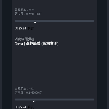
圖案範本
：
999
磨損度
：
0.256110817
購買
US$5.24
消費級 霰彈槍
Nova | 森林綠葉 (戰場實測)
圖案範本
：
433
磨損度
：
0.246600047
購買
US$5.24