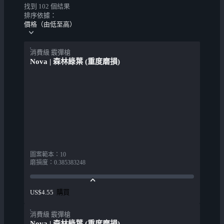
找到 102 個結果
排序依據：
價格（由低至高）
消費級 霰彈槍
Nova | 森林綠葉 (重度磨損)
圖案範本
：
10
磨損度
：
0.385383248
購買
US$4.55
消費級 霰彈槍
Nova | 森林綠葉 (重度磨損)