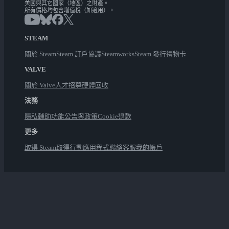
美國與其它國家（地區）之財產。
所有價格均包含增值稅（如適用）。
STEAM
關於 Steam
Steam 訂戶協議
Steamworks
Steam 發行
禮物卡
VALVE
關於 Valve
人才招募
硬體
回收
法務
隱私
輔助功能
公告與政策
Cookie
退款
更多
取得 Steam
取得行動應用程式
聯絡客服
我的帳戶