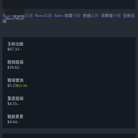
類型
:
霰彈槍
武器
:
Nova
收藏
:
Aztec 收藏
分類
:
普通
品質
:
消費級
外觀
:
全新出
Show More
廠
全新出廠
$67.33
--
輕微磨損
$10.62
--
戰場實測
$5.23
$21.04
重度磨損
$4.55
--
戰痕累累
$4.64
--