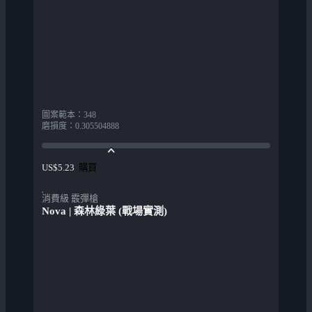
圖案範本
：
348
磨損度
：
0.305504888
購買
US$5.23
消費級 霰彈槍
Nova | 森林綠葉 (戰場實測)