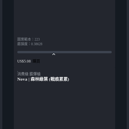
圖案範本
：
223
磨損度
：
0.38628
購買
US$5.08
消費級 霰彈槍
Nova | 森林綠葉 (戰痕累累)