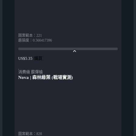
圖案範本
：
221
磨損度
：
0.566417396
購買
US$5.35
消費級 霰彈槍
Nova | 森林綠葉 (戰場實測)
圖案範本
：
828