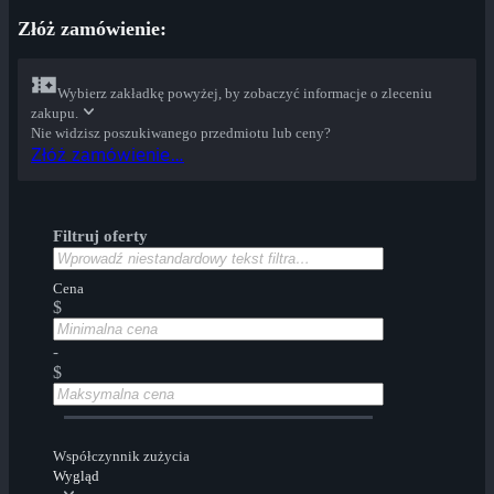
Złóż zamówienie:
Wybierz zakładkę powyżej, by zobaczyć informacje o zleceniu
zakupu.
Nie widzisz poszukiwanego przedmiotu lub ceny?
Złóż zamówienie…
Filtruj oferty
Cena
$
-
$
Współczynnik zużycia
Wygląd