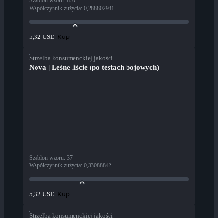
Szablon wzoru
:
850
Współczynnik zużycia
:
0,288802981
Kup
5,32 USD
Strzelba konsumenckiej jakości
Nova | Leśne liście (po testach bojowych)
Szablon wzoru
:
37
Współczynnik zużycia
:
0,33088842
Kup
5,32 USD
Strzelba konsumenckiej jakości