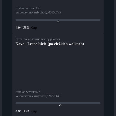
Szablon wzoru
:
335
Współczynnik zużycia
:
0,505355775
Kup
4,94 USD
Strzelba konsumenckiej jakości
Nova | Leśne liście (po ciężkich walkach)
Szablon wzoru
:
926
Współczynnik zużycia
:
0,528228641
Kup
4,91 USD