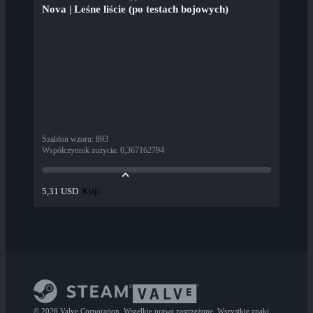
Nova | Leśne liście (po testach bojowych)
Szablon wzoru
:
893
Współczynnik zużycia
:
0,367162794
Kup
5,31 USD
© 2026 Valve Corporation. Wszelkie prawa zastrzeżone. Wszystkie znaki