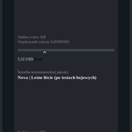
Szablon wzoru
:
828
Współczynnik zużycia
:
0,281992465
Kup
5,32 USD
Strzelba konsumenckiej jakości
Nova | Leśne liście (po testach bojowych)