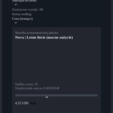
Naklejka na broni
Znalezione wyniki: 98
Sortuj według:
Cena (rosnąco)
Strzelba konsumenckiej jakości
Nova | Leśne liście (mocne zużycie)
Szablon wzoru
:
10
Współczynnik zużycia
:
0,385383248
Kup
4,55 USD