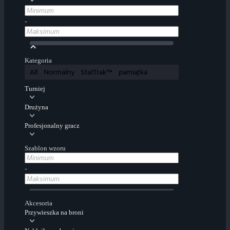
-
Kategoria
All
Normalny
StatTrak™
pamiątka
Turniej
Drużyna
Profesjonalny gracz
Szablon wzoru
-
Akcesoria
Przywieszka na broni