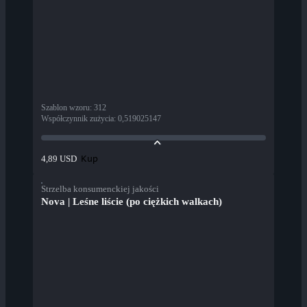
Szablon wzoru
:
312
Współczynnik zużycia
:
0,519025147
Kup
4,89 USD
Strzelba konsumenckiej jakości
Nova | Leśne liście (po ciężkich walkach)