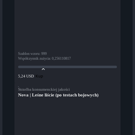
Szablon wzoru
:
999
Współczynnik zużycia
:
0,256110817
Kup
5,24 USD
Strzelba konsumenckiej jakości
Nova | Leśne liście (po testach bojowych)