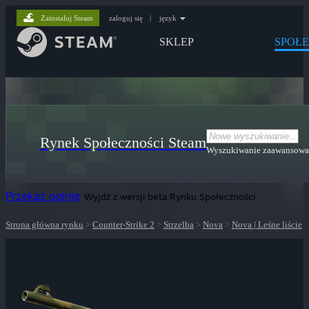
Zainstaluj Steam
zaloguj się
|
język
SKLEP
SPOŁ
Rynek Społeczności Steam
Wyszukiwanie zaawansow
Przekaż opinię
Wyjdź z wersji beta Rynku Społeczności
Strona główna rynku
>
Counter-Strike 2
>
Strzelba
>
Nova
>
Nova | Leśne liście