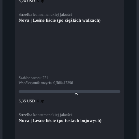
Kup
5,24 USD
Strzelba konsumenckiej jakości
Nova | Leśne liście (po ciężkich walkach)
Szablon wzoru
:
221
Współczynnik zużycia
:
0,566417396
Kup
5,35 USD
Strzelba konsumenckiej jakości
Nova | Leśne liście (po testach bojowych)