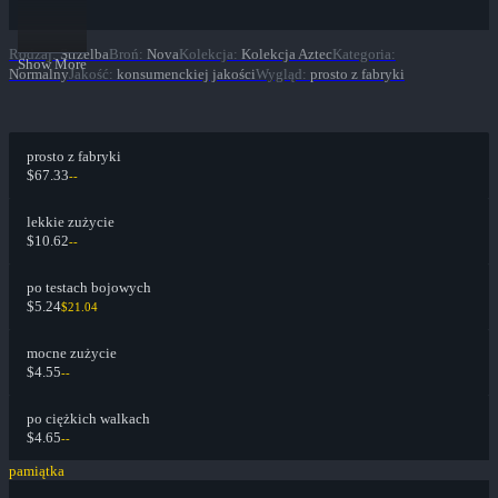
Rodzaj
:
Strzelba
Broń
:
Nova
Kolekcja
:
Kolekcja Aztec
Kategoria
:
Show More
Normalny
Jakość
:
konsumenckiej jakości
Wygląd
:
prosto z fabryki
prosto z fabryki
$67.33
--
lekkie zużycie
$10.62
--
po testach bojowych
$5.24
$21.04
mocne zużycie
$4.55
--
po ciężkich walkach
$4.65
--
pamiątka