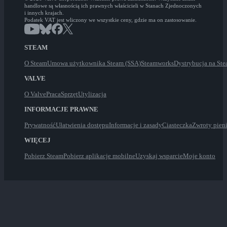
handlowe są własnością ich prawnych właścicieli w Stanach Zjednoczonych
i innych krajach.
Podatek VAT jest wliczony we wszystkie ceny, gdzie ma on zastosowanie.
STEAM
O Steam
Umowa użytkownika Steam (SSA)
Steamworks
Dystrybucja na St
VALVE
O Valve
Praca
Sprzęt
Utylizacja
INFORMACJE PRAWNE
Prywatność
Ułatwienia dostępu
Informacje i zasady
Ciasteczka
Zwroty pien
WIĘCEJ
Pobierz Steam
Pobierz aplikacje mobilne
Uzyskaj wsparcie
Moje konto