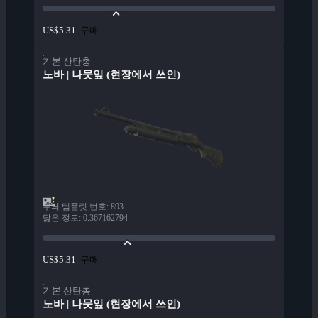
구매
US$5.31
기본 산탄총
노바 | 나뭇잎 (현장에서 쓰인)
무늬 템플릿 번호
:
893
닳은 정도
:
0.367162794
구매
US$5.31
기본 산탄총
노바 | 나뭇잎 (현장에서 쓰인)