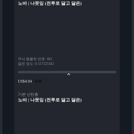
노바 | 나뭇잎 (전투로 닳고 닳은)
무늬 템플릿 번호
:
462
닳은 정도
:
0.517325342
구매
US$4.94
기본 산탄총
노바 | 나뭇잎 (전투로 닳고 닳은)