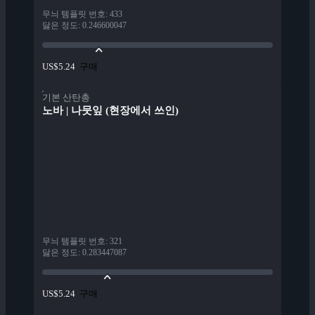
무늬 템플릿 번호
:
433
닳은 정도
:
0.246600047
구매
US$5.24
기본 산탄총
노바 | 나뭇잎 (현장에서 쓰인)
무늬 템플릿 번호
:
321
닳은 정도
:
0.283447087
구매
US$5.24