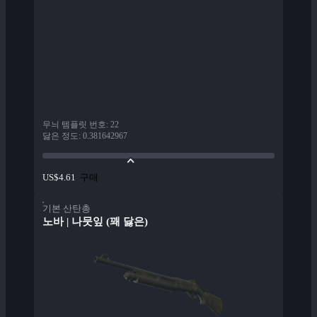
무늬 템플릿 번호
:
22
닳은 정도
:
0.381642967
구매
US$4.61
기본 산탄총
노바 | 나뭇잎 (꽤 닳은)