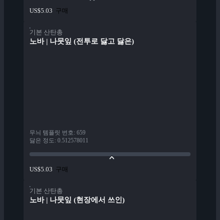
구매
US$5.03
기본 산탄총
노바 | 나뭇잎 (전투로 닳고 닳은)
무늬 템플릿 번호
:
659
닳은 정도
:
0.512578011
구매
US$5.03
기본 산탄총
노바 | 나뭇잎 (현장에서 쓰인)