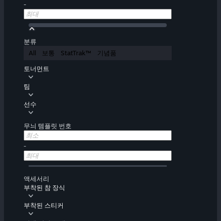
-
분류
All
보통
StatTrak™
기념품
토너먼트
팀
선수
무늬 템플릿 번호
-
액세서리
부착된 참 장식
부착된 스티커