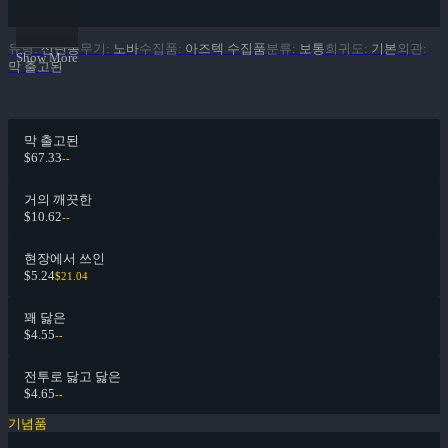
유형
:
산탄총
무기
:
노바
수집품
:
아즈텍 수집품
분류
:
보통
희귀도
:
기본
외관
:
Show More
막 출고된
막 출고된
$67.33
--
거의 깨끗한
$10.62
--
현장에서 쓰인
$5.24
$21.04
꽤 닳은
$4.55
--
전투로 닳고 닳은
$4.65
--
기념품