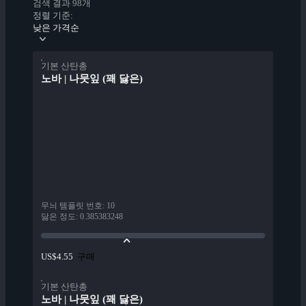
검색 결과 98개
정렬 기준:
낮은 가격순
기본 산탄총
노바 | 나뭇잎 (꽤 닳은)
무늬 템플릿 번호
:
10
닳은 정도
:
0.385383248
구매
US$4.55
기본 산탄총
노바 | 나뭇잎 (꽤 닳은)