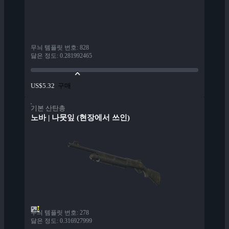
무늬 템플릿 번호
:
828
닳은 정도
:
0.281992465
구매
US$5.32
기본 산탄총
노바 | 나뭇잎 (현장에서 쓰인)
무늬 템플릿 번호
:
278
닳은 정도
:
0.316927999