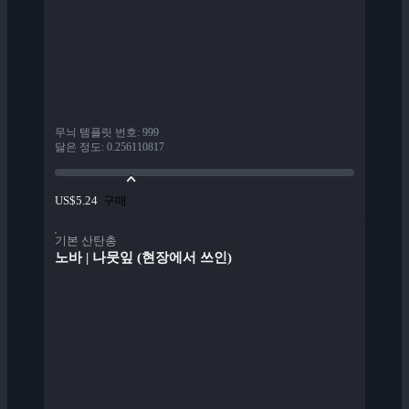
무늬 템플릿 번호
:
999
닳은 정도
:
0.256110817
구매
US$5.24
기본 산탄총
노바 | 나뭇잎 (현장에서 쓰인)