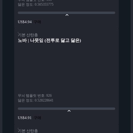
닳은 정도
:
0.505355775
구매
US$4.94
기본 산탄총
노바 | 나뭇잎 (전투로 닳고 닳은)
무늬 템플릿 번호
:
926
닳은 정도
:
0.528228641
구매
US$4.91
기본 산탄총