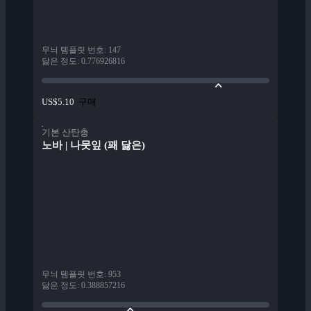
무늬 템플릿 번호
:
147
닳은 정도
:
0.776926816
구매
US$5.10
기본 산탄총
노바 | 나뭇잎 (꽤 닳은)
무늬 템플릿 번호
:
953
닳은 정도
:
0.388857216