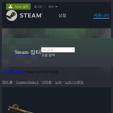
Steam 설치
로그인
|
언어
상점
커뮤니티
Steam 장터
고급 검색
피드백 제공
Steam 장터 베타 종료
장터 홈
>
Counter-Strike 2
>
산탄총
>
노바
>
노바 | 나뭇잎