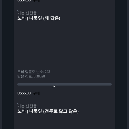
구매
US$4.65
기본 산탄총
노바 | 나뭇잎 (꽤 닳은)
무늬 템플릿 번호
:
223
닳은 정도
:
0.38628
구매
US$5.08
기본 산탄총
노바 | 나뭇잎 (전투로 닳고 닳은)