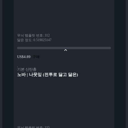
무늬 템플릿 번호
:
312
닳은 정도
:
0.519025147
구매
US$4.89
기본 산탄총
노바 | 나뭇잎 (전투로 닳고 닳은)
무늬 템플릿 번호
:
335