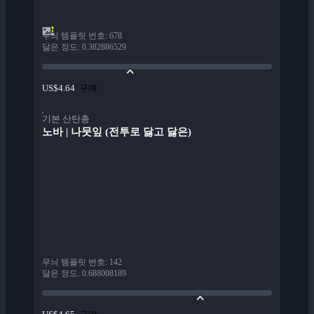
무늬 템플릿 번호
:
678
닳은 정도
:
0.382886529
구매
US$4.64
기본 산탄총
노바 | 나뭇잎 (전투로 닳고 닳은)
무늬 템플릿 번호
:
142
닳은 정도
:
0.688008189