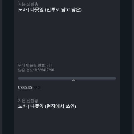
기본 산탄총
노바 | 나뭇잎 (전투로 닳고 닳은)
무늬 템플릿 번호
:
221
닳은 정도
:
0.566417396
구매
US$5.35
기본 산탄총
노바 | 나뭇잎 (현장에서 쓰인)