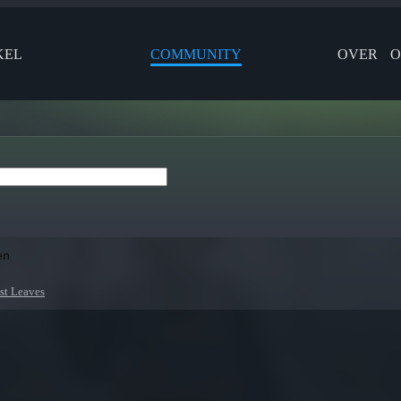
KEL
COMMUNITY
OVER
O
en
st Leaves