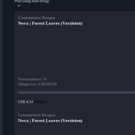
Prijs (laag naar hoog)
Consumenten Shotgun
Nova | Forest Leaves (Versleten)
Patroonsjabloon
:
10
Slijtagescore
:
0,385383248
Kopen
US$ 4,54
Consumenten Shotgun
Nova | Forest Leaves (Versleten)