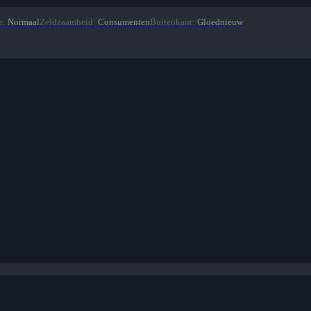
e
:
Normaal
Zeldzaamheid
:
Consumenten
Buitenkant
:
Gloednieuw