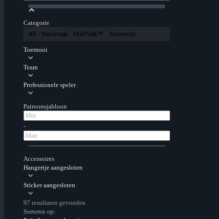
Categorie
All
Normaal
StatTrak™
Souvenir
Toernooi
Team
Professionele speler
Patroonsjabloon
-
Accessoires
Hangertje aangesloten
Sticker aangesloten
97 resultaten gevonden
Sorteren op: