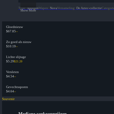
Type
:
Shotgun
Wapen
:
Nova
Verzameling
:
De Aztec-collectie
Categori
Show More
Gloednieuw
$67.85
--
Zo goed als nieuw
$10.19
--
Lichte slijtage
$5.29
$21.20
Versleten
$4.54
--
Gevechtssporen
$4.64
--
Souvenir
Mediane verkoopprijzen