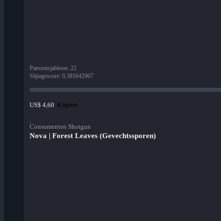
Patroonsjabloon
:
22
Slijtagescore
:
0,381642967
Kopen
US$ 4,60
Consumenten Shotgun
Nova | Forest Leaves (Gevechtssporen)