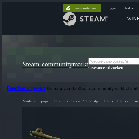
Steam installeren
inloggen
|
taal
WIN
Steam-communitymarkt
Geavanceerd zoeken
Feedback geven
De bèta van de Steam-communitymarkt afsluit
Markt-startpagina
>
Counter-Strike 2
>
Shotgun
>
Nova
>
Nova | Fore