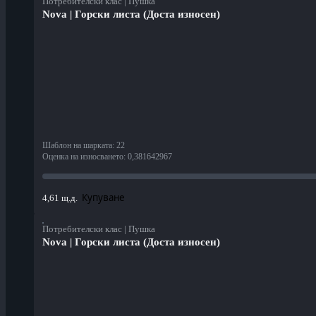
Потребителски клас | Пушка
Nova | Горски листа (Доста износен)
Шаблон на шарката
:
22
Оценка на износването
:
0,381642967
Купуване
4,61 щ.д.
Потребителски клас | Пушка
Nova | Горски листа (Доста износен)