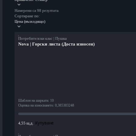
Намерени са 98 резултата
Сортиране по:
Цена (възходящо)
Потребителски клас | Пушка
Nova | Горски листа (Доста износен)
Шаблон на шарката
:
10
Оценка на износването
:
0,385383248
Купуване
4,55 щ.д.