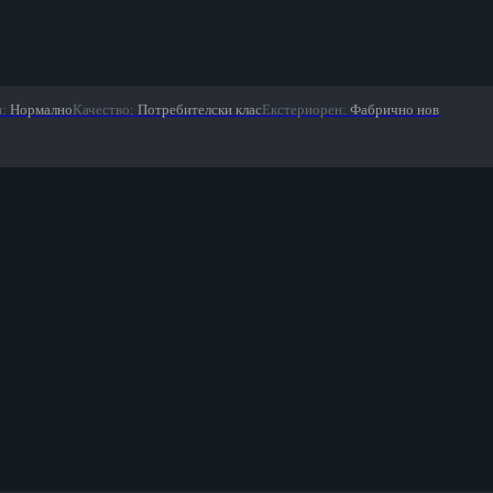
я
:
Нормално
Качество
:
Потребителски клас
Екстериорен
:
Фабрично нов