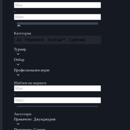
-
Категория
All
Нормално
StatTrak™
Сувенир
Турнир
Отбор
Професионален играч
Шаблон на шарката
-
Аксесоари
Прикачено: Джунджурия
Прикачено: Стикер