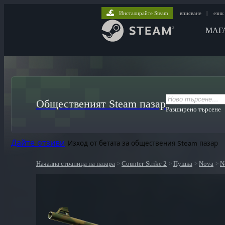
Инсталирайте Steam
вписване
|
език
МАГ
Общественият Steam пазар
Разширено търсене
Дайте отзиви
Изход от бетата за обществения Steam пазар
Начална страница на пазара
>
Counter-Strike 2
>
Пушка
>
Nova
>
N
ютри