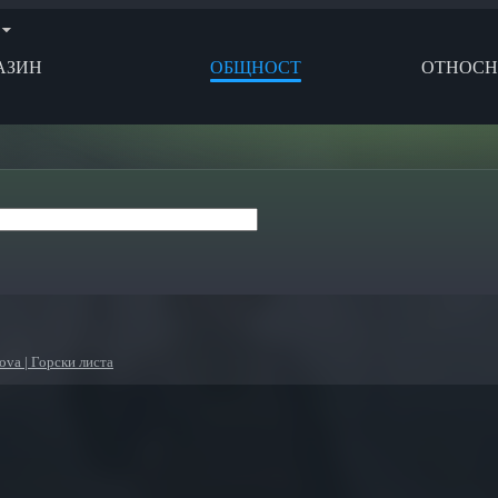
АЗИН
ОБЩНОСТ
ОТНОС
ova | Горски листа