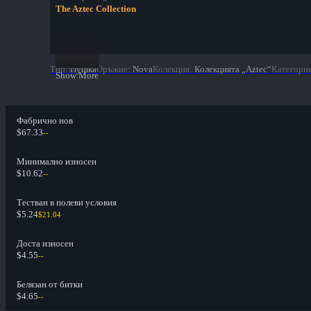
The Aztec Collection
Тип
:
Пушка
Оръжие
:
Nova
Колекция
:
Колекцията „Aztec“
Категори
Show More
Фабрично нов
$67.33
--
Минимално износен
$10.62
--
Тестван в полеви условия
$5.24
$21.04
Доста износен
$4.55
--
Белязан от битки
$4.65
--