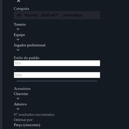
Categoria
All
Normal
StatTrak™
Lembrança
Torneio
Equipe
Jogador profissional
Estilo do padrão
-
Acessórios
Chaveiro
Adesivo
97 resultados encontrados
Ordenar por:
Preço (crescente)