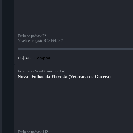
Estilo do padrão
:
22
Nível de desgaste
:
0,381642967
Comprar
US$ 4,60
Escopeta (Nível Consumidor)
Nova | Folhas da Floresta (Veterana de Guerra)
Estilo do padrão
:
142