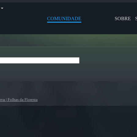
A
COMUNIDADE
SOBRE
va | Folhas da Floresta