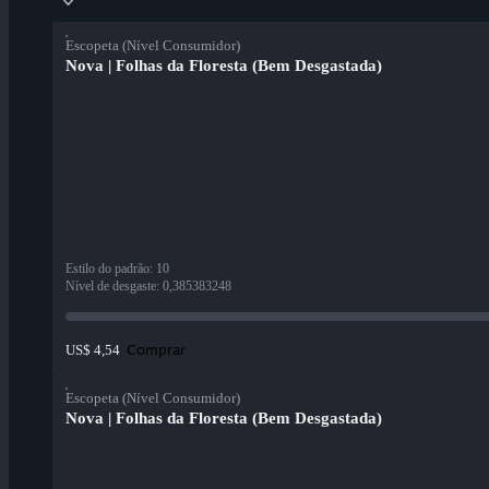
Escopeta (Nível Consumidor)
Nova | Folhas da Floresta (Bem Desgastada)
Estilo do padrão
:
10
Nível de desgaste
:
0,385383248
Comprar
US$ 4,54
Escopeta (Nível Consumidor)
Nova | Folhas da Floresta (Bem Desgastada)