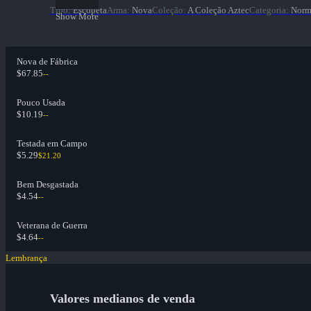
Tipo
:
Escopeta
Arma
:
Nova
Coleção
:
A Coleção Aztec
Categoria
:
Norm
Show More
Nova de Fábrica
$67.85
--
Pouco Usada
$10.19
--
Testada em Campo
$5.29
$21.20
Bem Desgastada
$4.54
--
Veterana de Guerra
$4.64
--
Lembrança
Valores medianos de venda