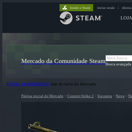
Instale o Steam
iniciar sessão
|
idioma
LOJ
Mercado da Comunidade Steam
Busca avançada
Enviar comentários
Sair do beta do Mercado
Página inicial do Mercado
>
Counter-Strike 2
>
Escopeta
>
Nova
>
No