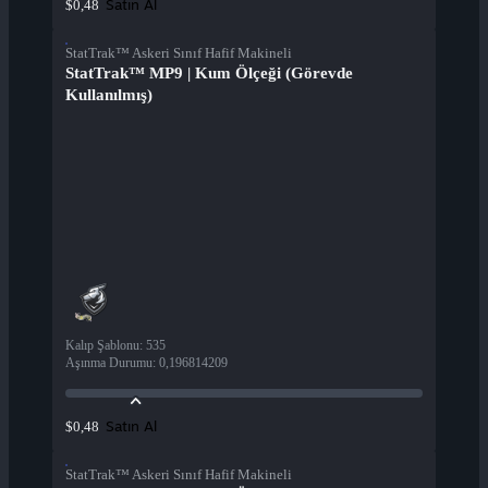
Satın Al
$0,48
StatTrak™ Askeri Sınıf Hafif Makineli
StatTrak™ MP9 | Kum Ölçeği (Görevde
Kullanılmış)
Kalıp Şablonu
:
535
Aşınma Durumu
:
0,196814209
Satın Al
$0,48
StatTrak™ Askeri Sınıf Hafif Makineli