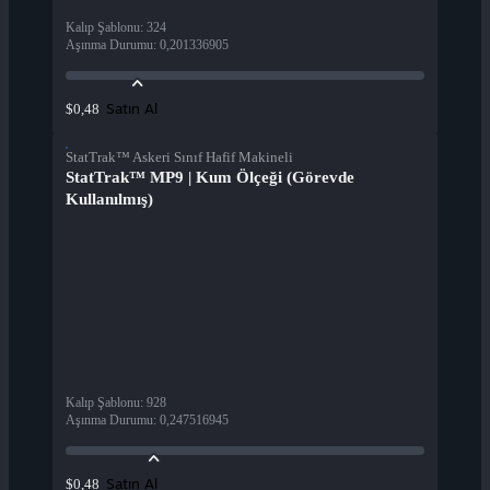
Kalıp Şablonu
:
324
Aşınma Durumu
:
0,201336905
Satın Al
$0,48
StatTrak™ Askeri Sınıf Hafif Makineli
StatTrak™ MP9 | Kum Ölçeği (Görevde
Kullanılmış)
Kalıp Şablonu
:
928
Aşınma Durumu
:
0,247516945
Satın Al
$0,48