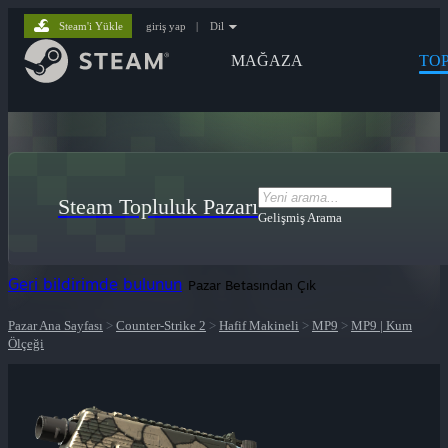
Steam'i Yükle
giriş yap
|
Dil
MAĞAZA
TO
Steam Topluluk Pazarı
Gelişmiş Arama
Geri bildirimde bulunun
Pazar Betasından Çık
Pazar Ana Sayfası
>
Counter-Strike 2
>
Hafif Makineli
>
MP9
>
MP9 | Kum
Ölçeği