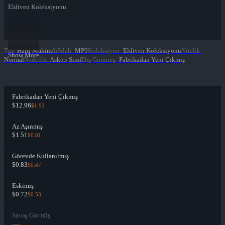
Eldiven Koleksiyonu
Tür
:
Hafif Makineli
Silah
:
MP9
Koleksiyon
:
Eldiven Koleksiyonu
Nitelik
:
Show More
Normal
Nadirlik
:
Askeri Sınıf
Dış Görünüş
:
Fabrikadan Yeni Çıkmış
Fabrikadan Yeni Çıkmış
$12.96
$1.92
Az Aşınmış
$1.51
$0.81
Görevde Kullanılmış
$0.83
$0.47
Eskimiş
$0.72
$0.53
Savaş Görmüş
--
--