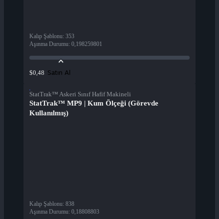
Kalıp Şablonu
:
353
Aşınma Durumu
:
0,198259801
Satın Al
$0,48
StatTrak™ Askeri Sınıf Hafif Makineli
StatTrak™ MP9 | Kum Ölçeği (Görevde
Kullanılmış)
Kalıp Şablonu
:
838
Aşınma Durumu
:
0,18808803