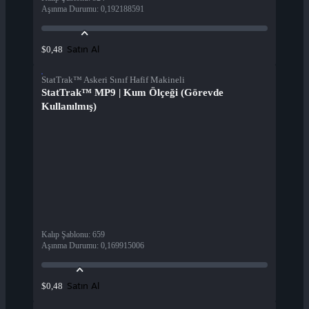
Aşınma Durumu
:
0,192188591
Satın Al
$0,48
StatTrak™ Askeri Sınıf Hafif Makineli
StatTrak™ MP9 | Kum Ölçeği (Görevde
Kullanılmış)
Kalıp Şablonu
:
659
Aşınma Durumu
:
0,169915006
Satın Al
$0,48