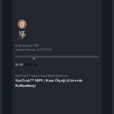
Kalıp Şablonu
:
908
Aşınma Durumu
:
0,22612524
Satın Al
$0,48
StatTrak™ Askeri Sınıf Hafif Makineli
StatTrak™ MP9 | Kum Ölçeği (Görevde
Kullanılmış)