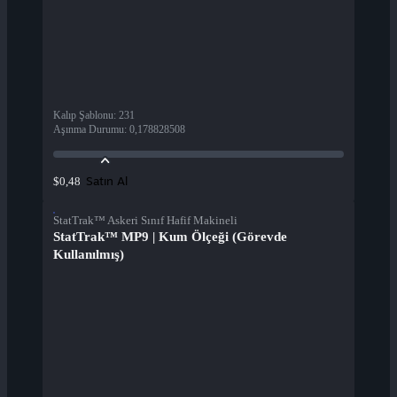
Kalıp Şablonu
:
231
Aşınma Durumu
:
0,178828508
Satın Al
$0,48
StatTrak™ Askeri Sınıf Hafif Makineli
StatTrak™ MP9 | Kum Ölçeği (Görevde
Kullanılmış)