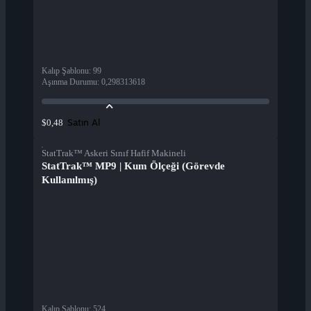
Kalıp Şablonu
:
99
Aşınma Durumu
:
0,298313618
Satın Al
$0,48
StatTrak™ Askeri Sınıf Hafif Makineli
StatTrak™ MP9 | Kum Ölçeği (Görevde
Kullanılmış)
Kalıp Şablonu
:
524