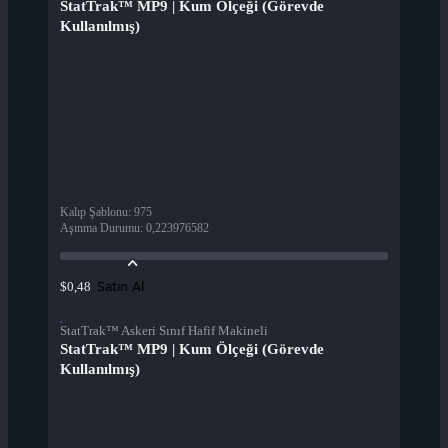
StatTrak™ MP9 | Kum Ölçeği (Görevde
Kullanılmış)
Kalıp Şablonu
:
975
Aşınma Durumu
:
0,223976582
Satın Al
$0,48
StatTrak™ Askeri Sınıf Hafif Makineli
StatTrak™ MP9 | Kum Ölçeği (Görevde
Kullanılmış)