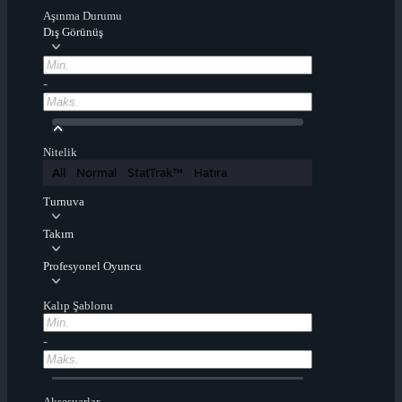
Aşınma Durumu
Dış Görünüş
-
Nitelik
All
Normal
StatTrak™
Hatıra
Turnuva
Takım
Profesyonel Oyuncu
Kalıp Şablonu
-
Aksesuarlar