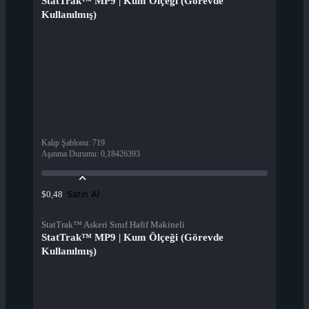
StatTrak™ MP9 | Kum Ölçeği (Görevde
Kullanılmış)
Kalıp Şablonu
:
719
Aşınma Durumu
:
0,18426393
Satın Al
$0,48
StatTrak™ Askeri Sınıf Hafif Makineli
StatTrak™ MP9 | Kum Ölçeği (Görevde
Kullanılmış)