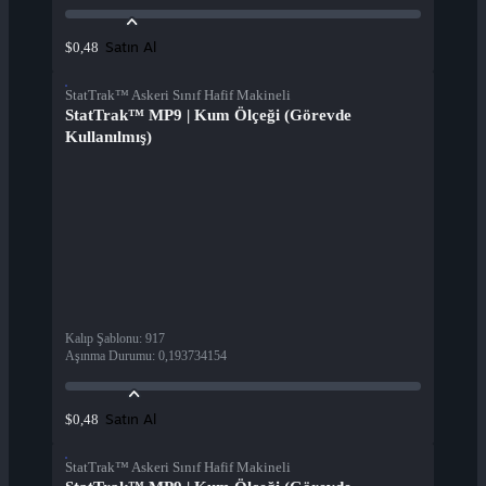
Satın Al
$0,48
StatTrak™ Askeri Sınıf Hafif Makineli
StatTrak™ MP9 | Kum Ölçeği (Görevde
Kullanılmış)
Kalıp Şablonu
:
917
Aşınma Durumu
:
0,193734154
Satın Al
$0,48
StatTrak™ Askeri Sınıf Hafif Makineli