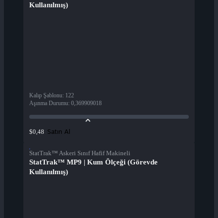
Kullanılmış)
Kalıp Şablonu
:
122
Aşınma Durumu
:
0,369909018
Satın Al
$0,48
StatTrak™ Askeri Sınıf Hafif Makineli
StatTrak™ MP9 | Kum Ölçeği (Görevde
Kullanılmış)