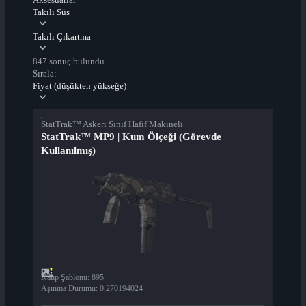
Takılı Süs
Takılı Çıkartma
847 sonuç bulundu
Sırala:
Fiyat (düşükten yükseğe)
StatTrak™ Askeri Sınıf Hafif Makineli
StatTrak™ MP9 | Kum Ölçeği (Görevde
Kullanılmış)
Kalıp Şablonu
:
895
Aşınma Durumu
:
0,270194024