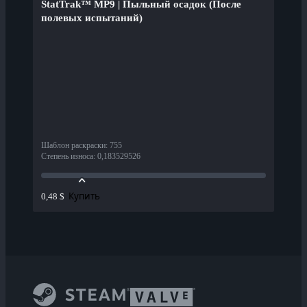
StatTrak™ MP9 | Пыльный осадок (После
полевых испытаний)
Шаблон раскраски
:
755
Степень износа
:
0,183529526
Купить
0,48 $