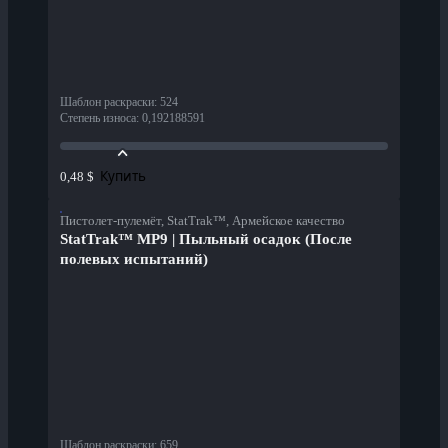
Шаблон раскраски
:
524
Степень износа
:
0,192188591
Купить
0,48 $
Пистолет-пулемёт, StatTrak™, Армейское качество
StatTrak™ MP9 | Пыльный осадок (После
полевых испытаний)
Шаблон раскраски
:
659