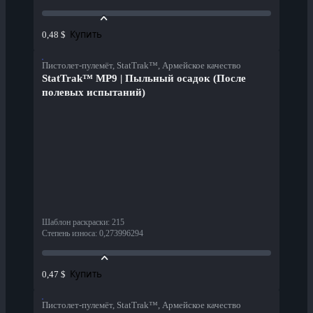
Купить
0,48 $
Пистолет-пулемёт, StatTrak™, Армейское качество
StatTrak™ MP9 | Пыльный осадок (После
полевых испытаний)
Шаблон раскраски
:
215
Степень износа
:
0,273996294
Купить
0,47 $
Пистолет-пулемёт, StatTrak™, Армейское качество