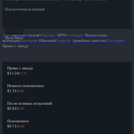
Перчаточная коллекция
Тип
:
Пистолет-пулемёт
Оружие
:
MP9
Коллекция
:
Перчаточная
Show More
коллекция
Категория
:
Обычный
Редкость
:
Армейское качество
Состояние
:
Прямо с завода
Прямо с завода
$13.24
$1.76
Немного поношенное
$1.51
$0.81
После полевых испытаний
$0.92
$0.47
Поношенное
$0.71
$0.54