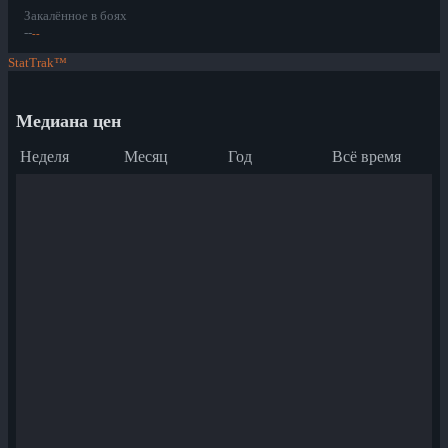
Закалённое в боях
--
--
StatTrak™
Медиана цен
Неделя
Месяц
Год
Всё время