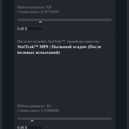
Шаблон раскраски
:
928
Степень износа
:
0,247516945
Купить
0,48 $
Пистолет-пулемёт, StatTrak™, Армейское качество
StatTrak™ MP9 | Пыльный осадок (После
полевых испытаний)
Шаблон раскраски
:
361
Степень износа
:
0,159966946
Купить
0,48 $