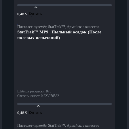
Купить
0,48 $
Пистолет-пулемёт, StatTrak™, Армейское качество
StatTrak™ MP9 | Пыльный осадок (После
полевых испытаний)
Шаблон раскраски
:
975
Степень износа
:
0,223976582
Купить
0,48 $
Пистолет-пулемёт, StatTrak™, Армейское качество