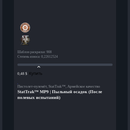
Шаблон раскраски
:
908
Степень износа
:
0,22612524
Купить
0,48 $
Пистолет-пулемёт, StatTrak™, Армейское качество
StatTrak™ MP9 | Пыльный осадок (После
полевых испытаний)