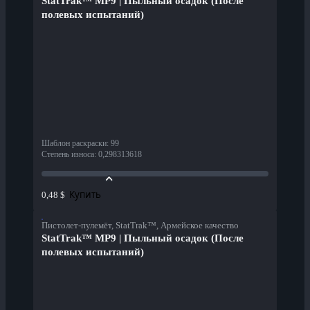
StatTrak™ MP9 | Пыльный осадок (После
полевых испытаний)
Шаблон раскраски
:
99
Степень износа
:
0,298313618
Купить
0,48 $
Пистолет-пулемёт, StatTrak™, Армейское качество
StatTrak™ MP9 | Пыльный осадок (После
полевых испытаний)