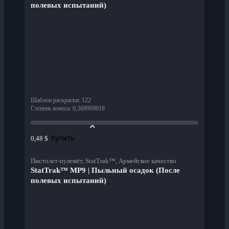
полевых испытаний)
Шаблон раскраски
:
122
Степень износа
:
0,369909018
Купить
0,48 $
Пистолет-пулемёт, StatTrak™, Армейское качество
StatTrak™ MP9 | Пыльный осадок (После
полевых испытаний)