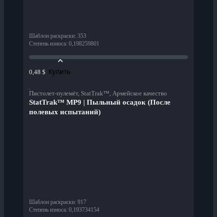
Шаблон раскраски
:
353
Степень износа
:
0,198259801
Купить
0,48 $
Пистолет-пулемёт, StatTrak™, Армейское качество
StatTrak™ MP9 | Пыльный осадок (После
полевых испытаний)
Шаблон раскраски
:
917
Степень износа
:
0,193734154