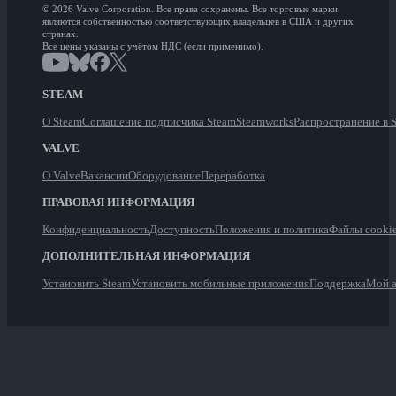
© 2026 Valve Corporation. Все права сохранены. Все торговые марки
являются собственностью соответствующих владельцев в США и других
странах.
Все цены указаны с учётом НДС (если применимо).
STEAM
О Steam
Соглашение подписчика Steam
Steamworks
Распространение в 
VALVE
О Valve
Вакансии
Оборудование
Переработка
ПРАВОВАЯ ИНФОРМАЦИЯ
Конфиденциальность
Доступность
Положения и политика
Файлы cooki
ДОПОЛНИТЕЛЬНАЯ ИНФОРМАЦИЯ
Установить Steam
Установить мобильные приложения
Поддержка
Мой а