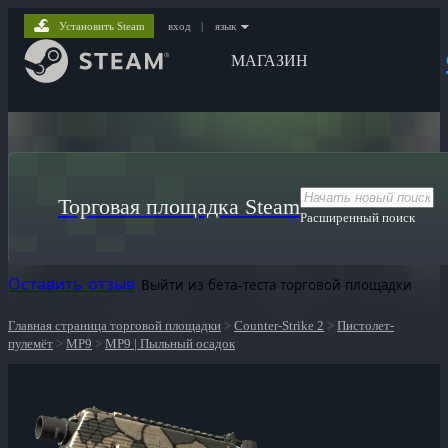
Установить Steam
вход
|
язык
МАГАЗИН
Торговая площадка Steam
Расширенный поиск
Оставить отзыв
Выйти из бета-теста торговой площадки
Главная страница торговой площадки
>
Counter-Strike 2
>
Пистолет-
пулемёт
>
MP9
>
MP9 | Пыльный осадок