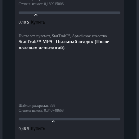
Степень износа
:
0,169915006
Купить
0,48 $
Пистолет-пулемёт, StatTrak™, Армейское качество
StatTrak™ MP9 | Пыльный осадок (После
полевых испытаний)
Шаблон раскраски
:
798
Степень износа
:
0,340748668
Купить
0,48 $