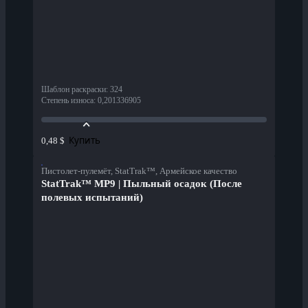
Шаблон раскраски
:
324
Степень износа
:
0,201336905
Купить
0,48 $
Пистолет-пулемёт, StatTrak™, Армейское качество
StatTrak™ MP9 | Пыльный осадок (После
полевых испытаний)