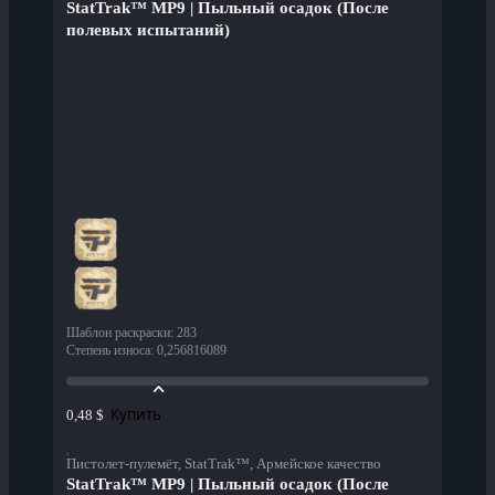
StatTrak™ MP9 | Пыльный осадок (После
полевых испытаний)
Шаблон раскраски
:
283
Степень износа
:
0,256816089
Купить
0,48 $
Пистолет-пулемёт, StatTrak™, Армейское качество
StatTrak™ MP9 | Пыльный осадок (После