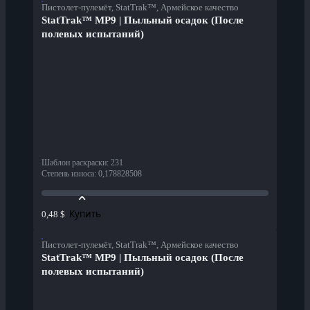
Пистолет-пулемёт, StatTrak™, Армейское качество
StatTrak™ MP9 | Пыльный осадок (После
полевых испытаний)
Шаблон раскраски
:
231
Степень износа
:
0,178828508
Купить
0,48 $
Пистолет-пулемёт, StatTrak™, Армейское качество
StatTrak™ MP9 | Пыльный осадок (После
полевых испытаний)