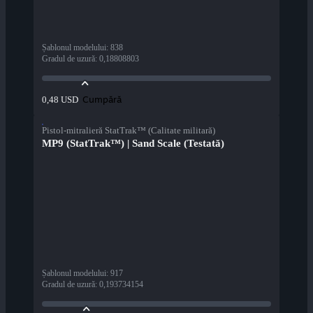
Șablonul modelului
:
838
Gradul de uzură
:
0,18808803
Cumpără
0,48 USD
Pistol-mitralieră StatTrak™ (Calitate militară)
MP9 (StatTrak™) | Sand Scale (Testată)
Șablonul modelului
:
917
Gradul de uzură
:
0,193734154