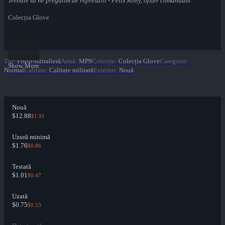
Trebuie să ne pregătim de represalii - Felix Riley, ofițer comandant
Colecția Glove
Tip
:
Pistol-mitralieră
Armă
:
MP9
Colecție
:
Colecția Glove
Categorie
:
Show More
Normal
Calitate
:
Calitate militară
Exterior
:
Nouă
Nouă
$12.88
$1.91
Uzură minimă
$1.76
$0.86
Testată
$1.01
$0.47
Uzată
$0.75
$0.53