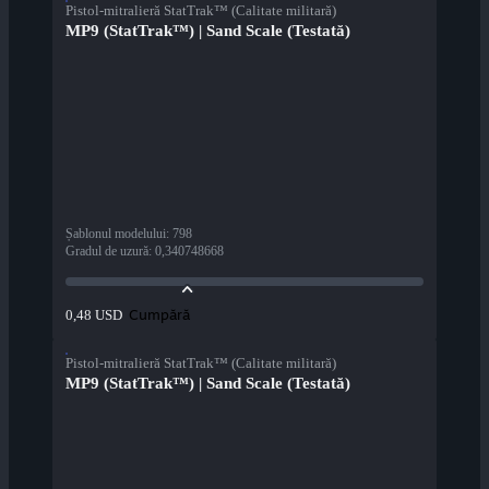
Pistol-mitralieră StatTrak™ (Calitate militară)
MP9 (StatTrak™) | Sand Scale (Testată)
Șablonul modelului
:
798
Gradul de uzură
:
0,340748668
Cumpără
0,48 USD
Pistol-mitralieră StatTrak™ (Calitate militară)
MP9 (StatTrak™) | Sand Scale (Testată)