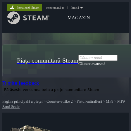
Instalează Steam
conectează-te
|
limbă
MAGAZIN
Piața comunitară Steam
Căutare avansată
Trimite feedback
Părăsește versiunea beta a pieței comunitare Steam
Pagina principală a pieței
>
Counter-Strike 2
>
Pistol-mitralieră
>
MP9
>
MP9 |
Sand Scale
lui