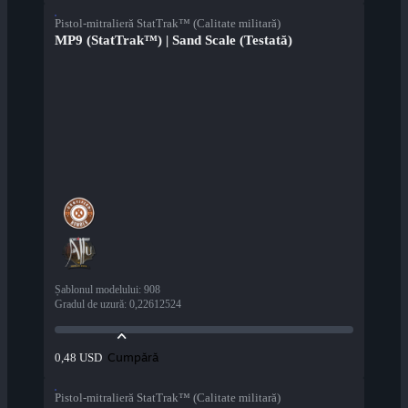
Pistol-mitralieră StatTrak™ (Calitate militară)
MP9 (StatTrak™) | Sand Scale (Testată)
Șablonul modelului
:
908
Gradul de uzură
:
0,22612524
Cumpără
0,48 USD
Pistol-mitralieră StatTrak™ (Calitate militară)