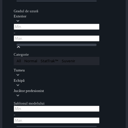
Gradul de uzură
Exterior
-
Categorie
All
Normal
StatTrak™
Suvenir
Turneu
Echipă
Jucător profesionist
Șablonul modelului
-