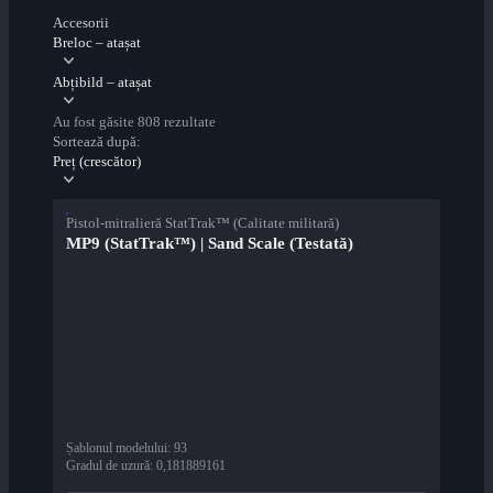
Accesorii
Breloc – atașat
Abțibild – atașat
Au fost găsite 808 rezultate
Sortează după:
Preț (crescător)
Pistol-mitralieră StatTrak™ (Calitate militară)
MP9 (StatTrak™) | Sand Scale (Testată)
Șablonul modelului
:
93
Gradul de uzură
:
0,181889161