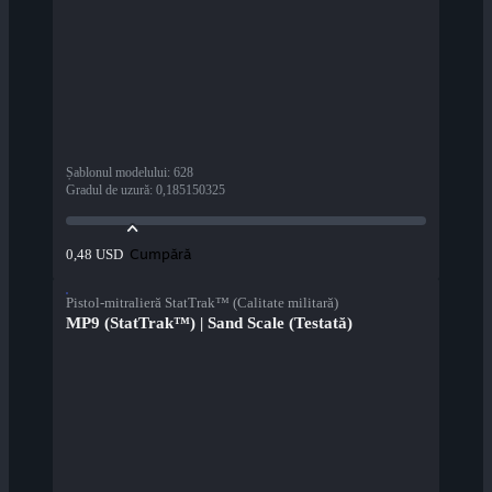
Șablonul modelului
:
628
Gradul de uzură
:
0,185150325
Cumpără
0,48 USD
Pistol-mitralieră StatTrak™ (Calitate militară)
MP9 (StatTrak™) | Sand Scale (Testată)