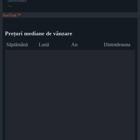
Deteriorată
--
--
StatTrak™
Prețuri mediane de vânzare
Săptămână
Lună
An
Dintotdeauna