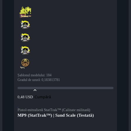
Șablonul modelului
:
184
Gradul de uzură
:
0,183813781
Cumpără
0,48 USD
Pistol-mitralieră StatTrak™ (Calitate militară)
MP9 (StatTrak™) | Sand Scale (Testată)