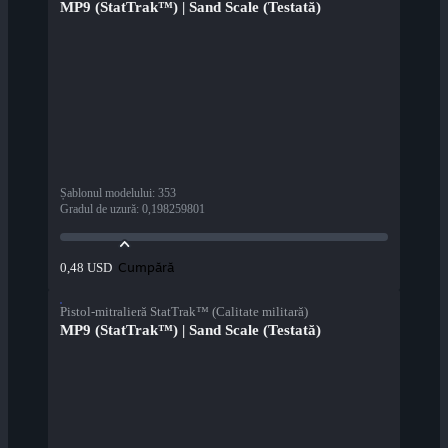
MP9 (StatTrak™) | Sand Scale (Testată)
Șablonul modelului
:
353
Gradul de uzură
:
0,198259801
Cumpără
0,48 USD
Pistol-mitralieră StatTrak™ (Calitate militară)
MP9 (StatTrak™) | Sand Scale (Testată)