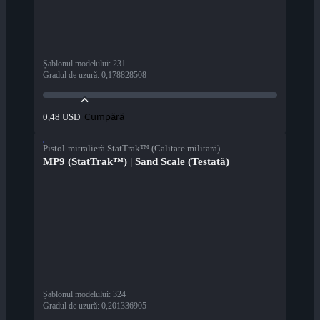
Șablonul modelului
:
231
Gradul de uzură
:
0,178828508
Cumpără
0,48 USD
Pistol-mitralieră StatTrak™ (Calitate militară)
MP9 (StatTrak™) | Sand Scale (Testată)
Șablonul modelului
:
324
Gradul de uzură
:
0,201336905