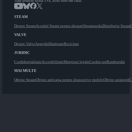
Toate prețurile includ TVA, acolo unde este cazul.
STEAM
Despre Steam
Acordul Steam pentru abonați
Steamworks
Distribuție Steam
C
VALVE
Despre Valve
Angajări
Hardware
Reciclare
JURIDIC
Confidențialitate
Accesibilitate
Mențiuni legale
Cookie-uri
Rambursări
MAI MULTE
Obține Steam
Obține aplicația pentru dispozitive mobile
Obține asistență
C