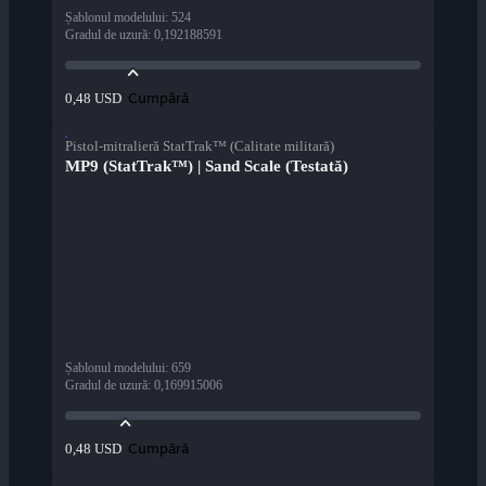
Șablonul modelului
:
524
Gradul de uzură
:
0,192188591
Cumpără
0,48 USD
Pistol-mitralieră StatTrak™ (Calitate militară)
MP9 (StatTrak™) | Sand Scale (Testată)
Șablonul modelului
:
659
Gradul de uzură
:
0,169915006
Cumpără
0,48 USD