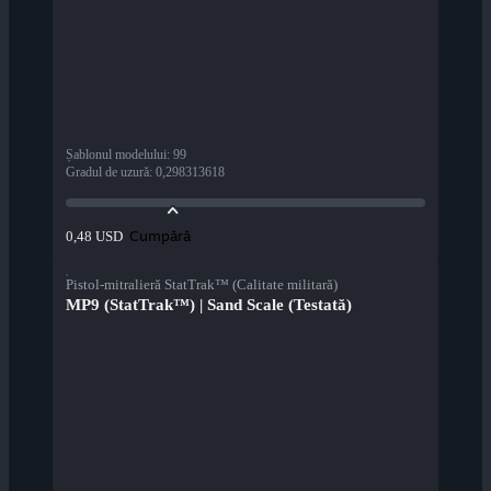
Șablonul modelului
:
99
Gradul de uzură
:
0,298313618
Cumpără
0,48 USD
Pistol-mitralieră StatTrak™ (Calitate militară)
MP9 (StatTrak™) | Sand Scale (Testată)