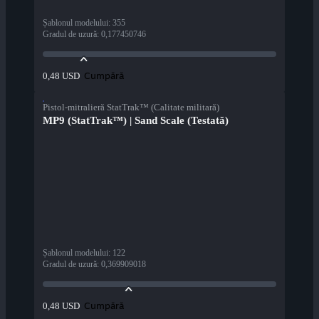
Șablonul modelului
:
355
Gradul de uzură
:
0,177450746
Cumpără
0,48 USD
Pistol-mitralieră StatTrak™ (Calitate militară)
MP9 (StatTrak™) | Sand Scale (Testată)
Șablonul modelului
:
122
Gradul de uzură
:
0,369909018
Cumpără
0,48 USD