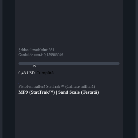
Șablonul modelului
:
361
Gradul de uzură
:
0,159966946
Cumpără
0,48 USD
Pistol-mitralieră StatTrak™ (Calitate militară)
MP9 (StatTrak™) | Sand Scale (Testată)