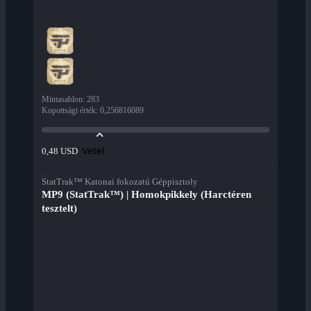
Mintasablon
:
283
Kopottsági érték
:
0,256816089
Vétel
0,48 USD
StatTrak™ Katonai fokozatú Géppisztoly
MP9 (StatTrak™) | Homokpikkely (Harctéren
tesztelt)