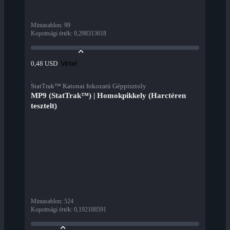
Mintasablon
:
99
Kopottsági érték
:
0,298313618
Vétel
0,48 USD
StatTrak™ Katonai fokozatú Géppisztoly
MP9 (StatTrak™) | Homokpikkely (Harctéren
tesztelt)
Mintasablon
:
524
Kopottsági érték
:
0,192188591