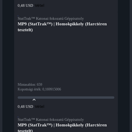
Vétel
0,48 USD
StatTrak™ Katonai fokozatú Géppisztoly
MP9 (StatTrak™) | Homokpikkely (Harctéren
tesztelt)
Mintasablon
:
659
Kopottsági érték
:
0,169915006
Vétel
0,48 USD
StatTrak™ Katonai fokozatú Géppisztoly
MP9 (StatTrak™) | Homokpikkely (Harctéren
tesztelt)