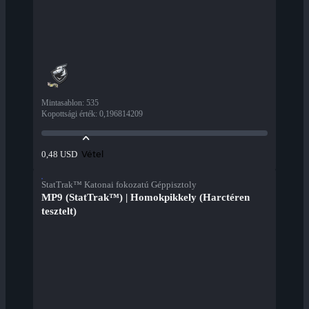
Mintasablon
:
535
Kopottsági érték
:
0,196814209
Vétel
0,48 USD
StatTrak™ Katonai fokozatú Géppisztoly
MP9 (StatTrak™) | Homokpikkely (Harctéren
tesztelt)