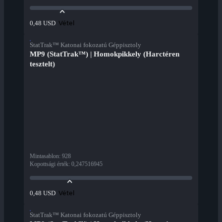
Vétel
0,48 USD
StatTrak™ Katonai fokozatú Géppisztoly
MP9 (StatTrak™) | Homokpikkely (Harctéren
tesztelt)
Mintasablon
:
928
Kopottsági érték
:
0,247516945
Vétel
0,48 USD
StatTrak™ Katonai fokozatú Géppisztoly