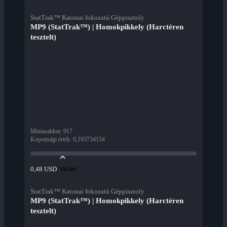
StatTrak™ Katonai fokozatú Géppisztoly
MP9 (StatTrak™) | Homokpikkely (Harctéren
tesztelt)
Mintasablon
:
917
Kopottsági érték
:
0,193734154
Vétel
0,48 USD
StatTrak™ Katonai fokozatú Géppisztoly
MP9 (StatTrak™) | Homokpikkely (Harctéren
tesztelt)