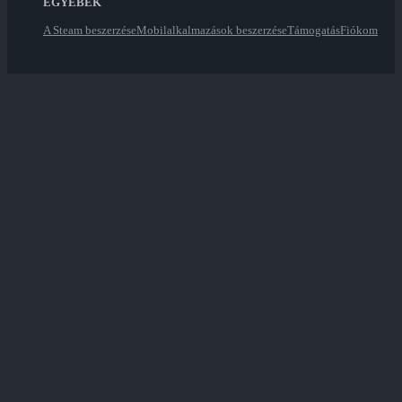
EGYEBEK
A Steam beszerzése
Mobilalkalmazások beszerzése
Támogatás
Fiókom