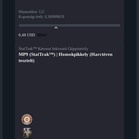
Mintasablon
:
122
Kopottsági érték
:
0,369909018
Vétel
0,48 USD
StatTrak™ Katonai fokozatú Géppisztoly
MP9 (StatTrak™) | Homokpikkely (Harctéren
tesztelt)