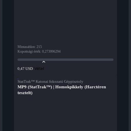
Mintasablon
:
215
Kopottsági érték
:
0,273996294
Vétel
0,47 USD
StatTrak™ Katonai fokozatú Géppisztoly
MP9 (StatTrak™) | Homokpikkely (Harctéren
tesztelt)