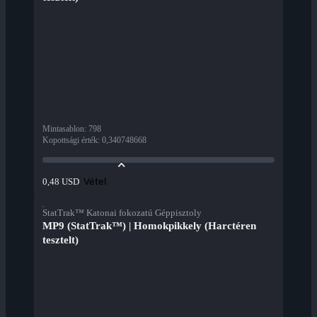
Mintasablon
:
798
Kopottsági érték
:
0,340748668
Vétel
0,48 USD
StatTrak™ Katonai fokozatú Géppisztoly
MP9 (StatTrak™) | Homokpikkely (Harctéren
tesztelt)