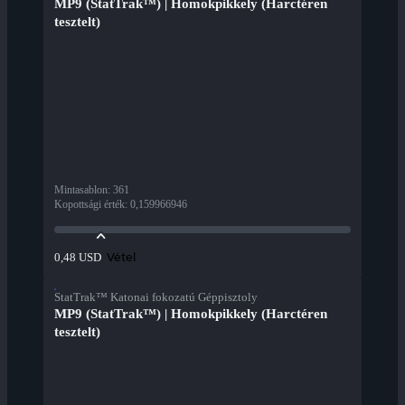
MP9 (StatTrak™) | Homokpikkely (Harctéren
tesztelt)
Mintasablon
:
361
Kopottsági érték
:
0,159966946
Vétel
0,48 USD
StatTrak™ Katonai fokozatú Géppisztoly
MP9 (StatTrak™) | Homokpikkely (Harctéren
tesztelt)