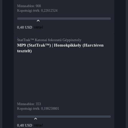
Mintasablon
:
908
Kopottsági érték
:
0,22612524
Vétel
0,48 USD
StatTrak™ Katonai fokozatú Géppisztoly
MP9 (StatTrak™) | Homokpikkely (Harctéren
tesztelt)
Mintasablon
:
353
Kopottsági érték
:
0,198259801
Vétel
0,48 USD