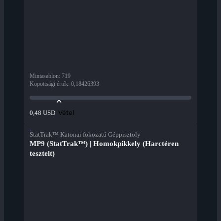
Mintasablon
:
719
Kopottsági érték
:
0,18426393
Vétel
0,48 USD
StatTrak™ Katonai fokozatú Géppisztoly
MP9 (StatTrak™) | Homokpikkely (Harctéren
tesztelt)