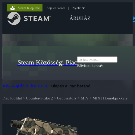
Steam telepítése
bejelentkezés
|
Nyelv
ÁRUHÁZ
Steam Közösségi Piac
Bővített keresés
Visszajelzés küldése
Kilépés a Piac bétából
Piac főoldal
>
Counter-Strike 2
>
Géppisztoly
>
MP9
>
MP9 | Homokpikkely