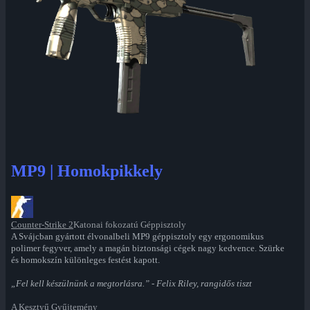
MP9 | Homokpikkely
Counter-Strike 2
Katonai fokozatú Géppisztoly
A Svájcban gyártott élvonalbeli MP9 géppisztoly egy ergonomikus
polimer fegyver, amely a magán biztonsági cégek nagy kedvence. Szürke
és homokszín különleges festést kapott.
„Fel kell készülnünk a megtorlásra.” - Felix Riley, rangidős tiszt
A Kesztyű Gyűjtemény