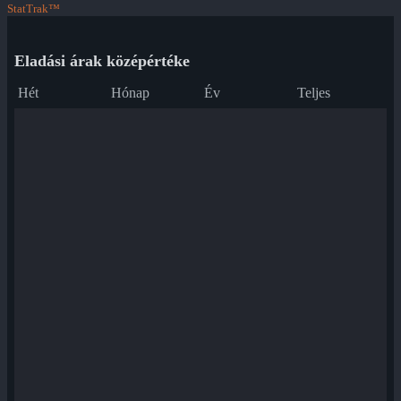
StatTrak™
Eladási árak középértéke
Hét
Hónap
Év
Teljes