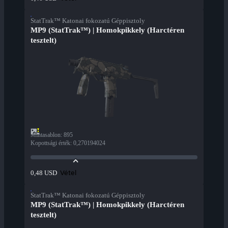
StatTrak™ Katonai fokozatú Géppisztoly
MP9 (StatTrak™) | Homokpikkely (Harctéren
tesztelt)
Mintasablon
:
895
Kopottsági érték
:
0,270194024
Vétel
0,48 USD
StatTrak™ Katonai fokozatú Géppisztoly
MP9 (StatTrak™) | Homokpikkely (Harctéren
tesztelt)