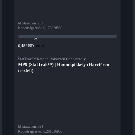
Mintasablon
:
231
Kopottsági érték
:
0,178828508
Vétel
0,48 USD
StatTrak™ Katonai fokozatú Géppisztoly
MP9 (StatTrak™) | Homokpikkely (Harctéren
tesztelt)
Mintasablon
:
324
Kopottsági érték
:
0,201336905