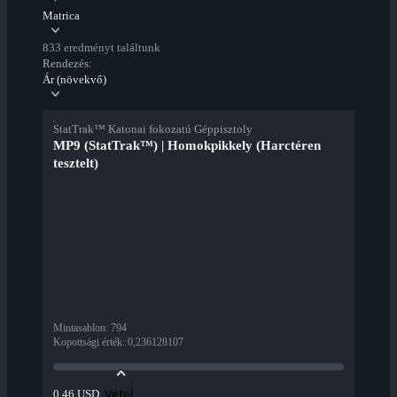
Matrica
833 eredményt találtunk
Rendezés:
Ár (növekvő)
StatTrak™ Katonai fokozatú Géppisztoly
MP9 (StatTrak™) | Homokpikkely (Harctéren
tesztelt)
Mintasablon
:
794
Kopottsági érték
:
0,236128107
Vétel
0,46 USD