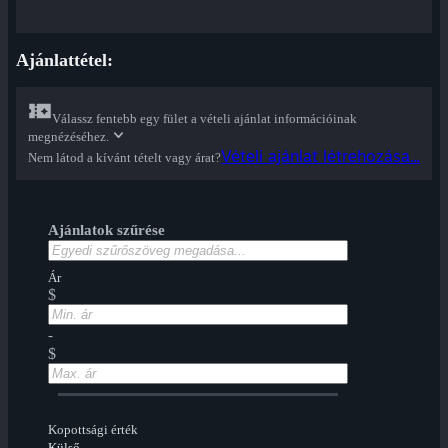
Ajánlattétel:
Válassz fentebb egy fület a vételi ajánlat információinak
megnézéséhez.
Vételi ajánlat létrehozása...
Nem látod a kívánt tételt vagy árat?
Ajánlatok szűrése
Ár
$
-
$
Kopottsági érték
Külső