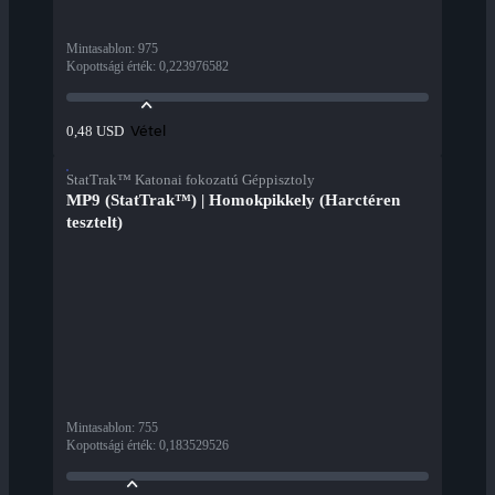
Mintasablon
:
975
Kopottsági érték
:
0,223976582
Vétel
0,48 USD
StatTrak™ Katonai fokozatú Géppisztoly
MP9 (StatTrak™) | Homokpikkely (Harctéren
tesztelt)
Mintasablon
:
755
Kopottsági érték
:
0,183529526