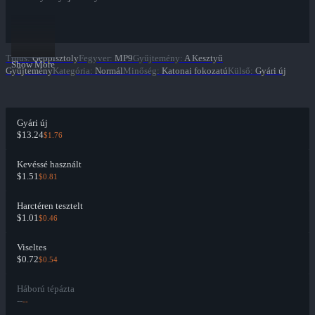
Típus
:
Géppisztoly
Fegyver
:
MP9
Gyűjtemény
:
A Kesztyű
Show More
Gyűjtemény
Kategória
:
Normál
Minőség
:
Katonai fokozatú
Külső
:
Gyári új
Gyári új
$13.24
$1.76
Kevéssé használt
$1.51
$0.81
Harctéren tesztelt
$1.01
$0.46
Viseltes
$0.72
$0.54
Háború tépázta
--
--