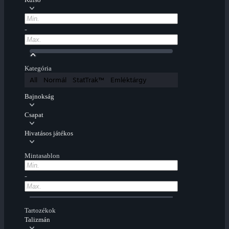
-
Kategória
All
Normál
StatTrak™
Emléktárgy
Bajnokság
Csapat
Hivatásos játékos
Mintasablon
-
Tartozékok
Talizmán