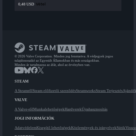
Vétel
0,48 USD
© 2026 Valve Corporation. Minden jog fenntartva. A védjegyek jogos
tulajdonosaiké az Egyesült Államokban és más országokban.
Minden ár tartalmazza az áfát, ahol az érvényben van.
STEAM
A Steamről
Steam előfizetői szerződés
Steamworks
Steam Terjesztés
Ajándék
VALVE
A Valve-ről
Munkalehetőségek
Hardverek
Újrahasznosítás
JOGI INFORMÁCIÓK
Adatvédelem
Kisegítő lehetőségek
Közlemények és irányelvek
Sütik
Vissza