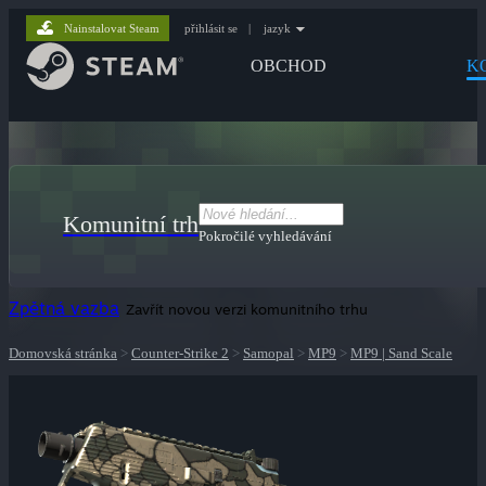
Nainstalovat Steam
přihlásit se
|
jazyk
OBCHOD
K
Komunitní trh
Pokročilé vyhledávání
Zpětná vazba
Zavřít novou verzi komunitního trhu
Domovská stránka
>
Counter-Strike 2
>
Samopal
>
MP9
>
MP9 | Sand Scale