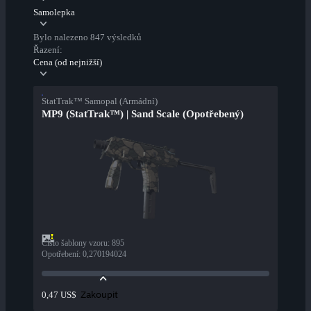
Samolepka
Bylo nalezeno 847 výsledků
Řazení:
Cena (od nejnižší)
StatTrak™ Samopal (Armádní)
MP9 (StatTrak™) | Sand Scale (Opotřebený)
Číslo šablony vzoru
:
895
Opotřebení
:
0,270194024
Zakoupit
0,47 US$