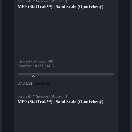
StatTrak™ Samopal (Armádní)
MP9 (StatTrak™) | Sand Scale (Opotřebený)
Číslo šablony vzoru
:
789
Opotřebení
:
0,165181413
Zakoupit
0,48 US$
StatTrak™ Samopal (Armádní)
MP9 (StatTrak™) | Sand Scale (Opotřebený)