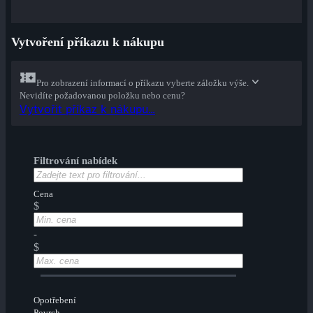
Vytvoření příkazu k nákupu
Pro zobrazení informací o příkazu vyberte záložku výše.
Nevidíte požadovanou položku nebo cenu?
Vytvořit příkaz k nákupu...
Filtrování nabídek
Cena
$
-
$
Opotřebení
Povrch