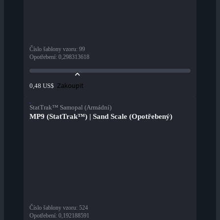
Číslo šablony vzoru
:
99
Opotřebení
:
0,298313618
Zakoupit
0,48 US$
StatTrak™ Samopal (Armádní)
MP9 (StatTrak™) | Sand Scale (Opotřebený)
Číslo šablony vzoru
:
524
Opotřebení
:
0,192188591