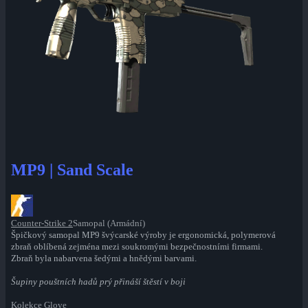
MP9 | Sand Scale
Counter-Strike 2
Samopal (Armádní)
Špičkový samopal MP9 švýcarské výroby je ergonomická, polymerová
zbraň oblíbená zejména mezi soukromými bezpečnostními firmami.
Zbraň byla nabarvena šedými a hnědými barvami.
Šupiny pouštních hadů prý přináší štěstí v boji
Kolekce Glove