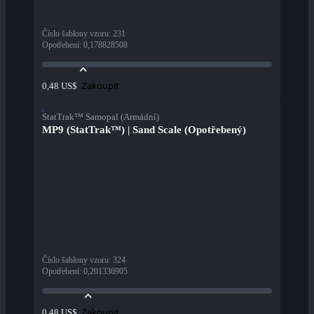
Číslo šablony vzoru
:
231
Opotřebení
:
0,178828508
Zakoupit
0,48 US$
StatTrak™ Samopal (Armádní)
MP9 (StatTrak™) | Sand Scale (Opotřebený)
Číslo šablony vzoru
:
324
Opotřebení
:
0,201336905
Zakoupit
0,48 US$