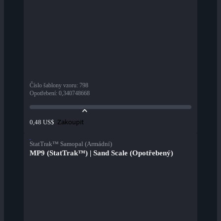
Číslo šablony vzoru
:
798
Opotřebení
:
0,340748668
Zakoupit
0,48 US$
StatTrak™ Samopal (Armádní)
MP9 (StatTrak™) | Sand Scale (Opotřebený)