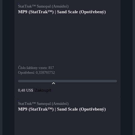
StatTrak™ Samopal (Armádní)
MP9 (StatTrak™) | Sand Scale (Opotřebený)
Číslo šablony vzoru
:
817
Opotřebení
:
0,359793752
Zakoupit
0,48 US$
StatTrak™ Samopal (Armádní)
MP9 (StatTrak™) | Sand Scale (Opotřebený)