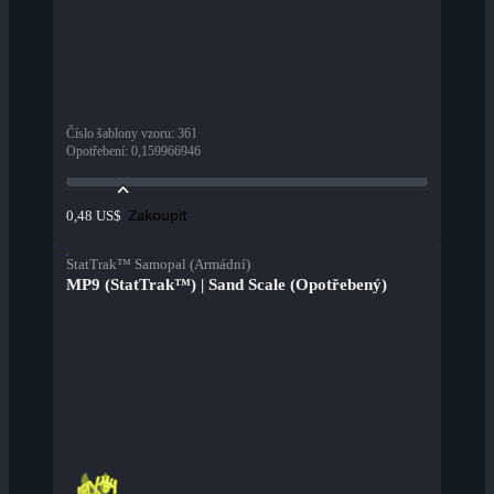
Číslo šablony vzoru
:
361
Opotřebení
:
0,159966946
Zakoupit
0,48 US$
StatTrak™ Samopal (Armádní)
MP9 (StatTrak™) | Sand Scale (Opotřebený)