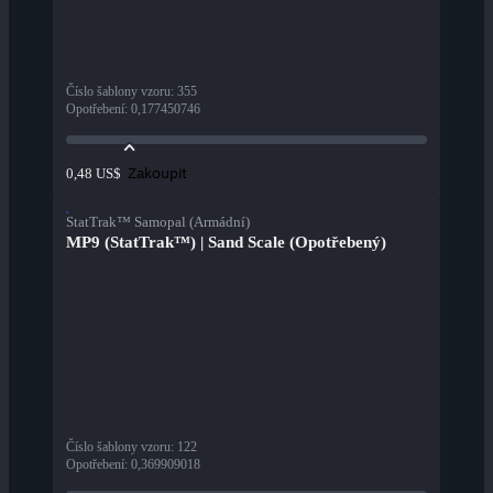
Číslo šablony vzoru
:
355
Opotřebení
:
0,177450746
Zakoupit
0,48 US$
StatTrak™ Samopal (Armádní)
MP9 (StatTrak™) | Sand Scale (Opotřebený)
Číslo šablony vzoru
:
122
Opotřebení
:
0,369909018