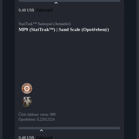
Zakoupit
0,48 US$
StatTrak™ Samopal (Armádní)
MP9 (StatTrak™) | Sand Scale (Opotřebený)
Číslo šablony vzoru
:
908
Opotřebení
:
0,22612524
Zakoupit
0,48 US$