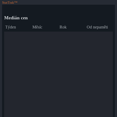
StatTrak™
Medián cen
Týden
Měsíc
Rok
Od nepaměti