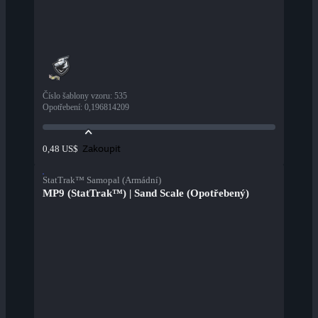
Číslo šablony vzoru
:
535
Opotřebení
:
0,196814209
Zakoupit
0,48 US$
StatTrak™ Samopal (Armádní)
MP9 (StatTrak™) | Sand Scale (Opotřebený)