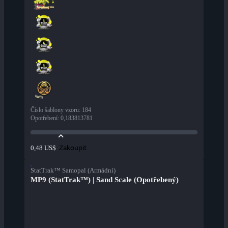
Číslo šablony vzoru
:
184
Opotřebení
:
0,183813781
Zakoupit
0,48 US$
StatTrak™ Samopal (Armádní)
MP9 (StatTrak™) | Sand Scale (Opotřebený)