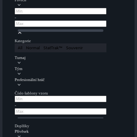
-
Kategorie
All
Normal
StatTrak™
Souvenir
Turnaj
Tým
Profesionální hráč
Číslo šablony vzoru
-
Doplňky
Přívěsek