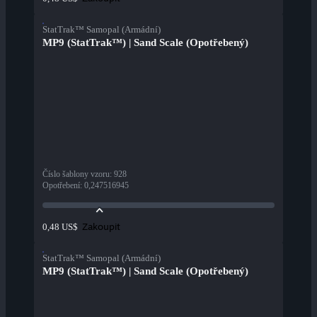
StatTrak™ Samopal (Armádní)
MP9 (StatTrak™) | Sand Scale (Opotřebený)
Číslo šablony vzoru
:
928
Opotřebení
:
0,247516945
Zakoupit
0,48 US$
StatTrak™ Samopal (Armádní)
MP9 (StatTrak™) | Sand Scale (Opotřebený)