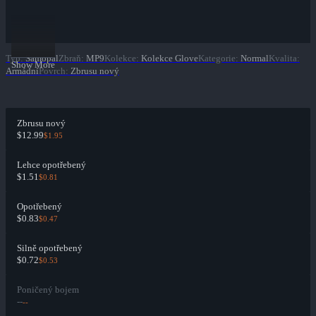
Typ
:
Samopal
Zbraň
:
MP9
Kolekce
:
Kolekce Glove
Kategorie
:
Normal
Kvalita
:
Show More
Armádní
Povrch
:
Zbrusu nový
Zbrusu nový
$12.99
$1.95
Lehce opotřebený
$1.51
$0.81
Opotřebený
$0.83
$0.47
Silně opotřebený
$0.72
$0.53
Poničený bojem
--
--