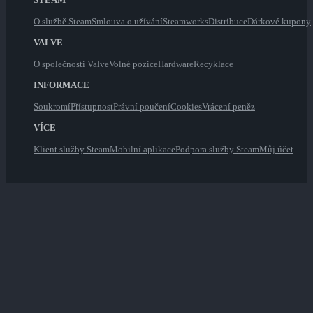
O službě Steam
Smlouva o užívání
Steamworks
Distribuce
Dárkové kupony
VALVE
O společnosti Valve
Volné pozice
Hardware
Recyklace
INFORMACE
Soukromí
Přístupnost
Právní poučení
Cookies
Vrácení peněz
VÍCE
Klient služby Steam
Mobilní aplikace
Podpora služby Steam
Můj účet