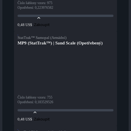
Číslo šablony vzoru
:
975
Opotřebení
:
0,223976582
Zakoupit
0,48 US$
StatTrak™ Samopal (Armádní)
MP9 (StatTrak™) | Sand Scale (Opotřebený)
Číslo šablony vzoru
:
755
Opotřebení
:
0,183529526
Zakoupit
0,48 US$