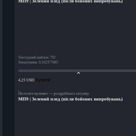
МП9 | Зелений плед (після бойових випробувань)
Текстурний шаблон
:
792
Зношування
:
0,162377685
Купити
4,25 USD
Пістолет-кулемет — роздрібного ґатунку
МП9 | Зелений плед (після бойових випробувань)