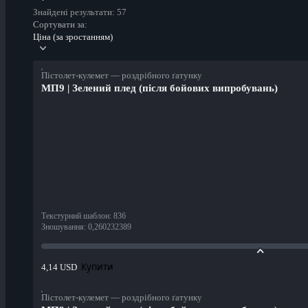
Знайдені результати: 57
Сортувати за:
Ціна (за зростанням)
Пістолет-кулемет — роздрібного ґатунку
МП9 | Зелений плед (після бойових випробувань)
Текстурний шаблон
:
836
Зношування
:
0,260232389
Купити
4,14 USD
Пістолет-кулемет — роздрібного ґатунку