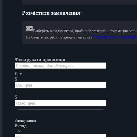
Розмістити замовлення:
Виберіть вкладку вгорі, щоби переглянути інформацію зап
Розмістити замов
Не бачите потрібний предмет чи ціну?
Фільтрувати пропозиції
Ціна
$
-
$
Зношування
Вигляд