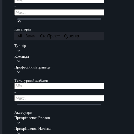
-
Категорія
All
Звич.
СтатТрек™
Сувенір
Турнір
Команда
Професійний гравець
Текстурний шаблон
-
Аксесуари
Прикріплено: Брелок
Прикріплено: Наліпка