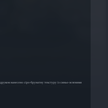
друком нанесено сіро-брунатну текстуру із синьо-зеленими