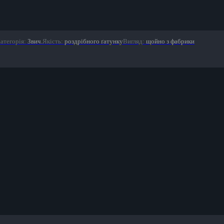
атегорія
:
Звич.
Якість
:
роздрібного ґатунку
Вигляд
:
щойно з фабрики