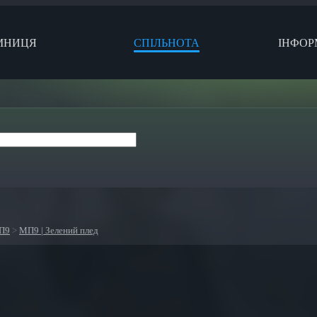
МНИЦЯ
СПІЛЬНОТА
ІНФОР
П9
>
МП9 | Зелений плед