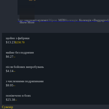
Тип
:
Пістолет-кулемет
Зброя
:
МП9
Колекція
:
Колекція «Baggage»
К
Show More
щойно з фабрики
$13.23
$230.70
майже без подряпин
$6.27
--
після бойових випробувань
$4.14
--
з численними подряпинами
$9.95
--
понівечено в боях
$25.38
--
Сувенір