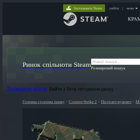
Інсталювати Steam
увійти
|
мова
КРА
Ринок спільноти Steam
Розширений пошук
Залишити відгук
Вийти з бета-тестування ринку
Головна сторінка ринку
>
Counter-Strike 2
>
Пістолет-кулемет
>
М