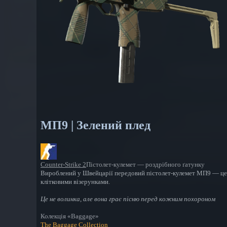
МП9 | Зелений плед
Counter-Strike 2
Пістолет-кулемет — роздрібного ґатунку
Вироблений у Швейцарії передовий пістолет-кулемет МП9 — це 
клітковими візерунками.
Це не волинка, але вона грає пісню перед кожним похороном
Колекція «Baggage»
The Baggage Collection