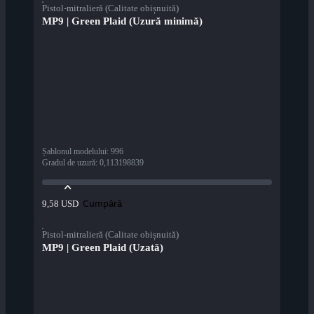
Pistol-mitralieră (Calitate obișnuită)
MP9 | Green Plaid (Uzură minimă)
Șablonul modelului
:
996
Gradul de uzură
:
0,113198839
Cumpără
9,58 USD
Pistol-mitralieră (Calitate obișnuită)
MP9 | Green Plaid (Uzată)