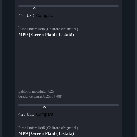
Cumpără
4,25 USD
Pistol-mitralieră (Calitate obișnuită)
MP9 | Green Plaid (Testată)
Șablonul modelului
:
825
Gradul de uzură
:
0,257747084
Cumpără
4,25 USD
Pistol-mitralieră (Calitate obișnuită)
MP9 | Green Plaid (Testată)