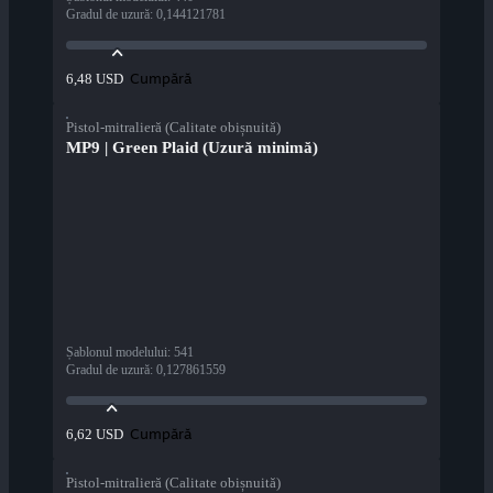
Gradul de uzură
:
0,144121781
Cumpără
6,48 USD
Pistol-mitralieră (Calitate obișnuită)
MP9 | Green Plaid (Uzură minimă)
Șablonul modelului
:
541
Gradul de uzură
:
0,127861559
Cumpără
6,62 USD
Pistol-mitralieră (Calitate obișnuită)