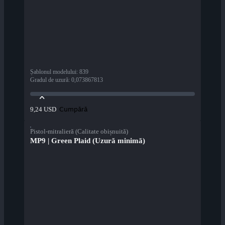
Șablonul modelului
:
839
Gradul de uzură
:
0,073867813
Cumpără
9,24 USD
Pistol-mitralieră (Calitate obișnuită)
MP9 | Green Plaid (Uzură minimă)