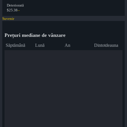
Deteriorată
$25.38
--
Suvenir
Prețuri mediane de vânzare
Săptămână
Lună
An
Dintotdeauna