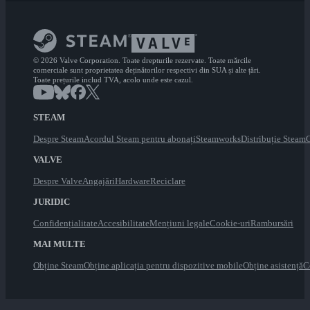
© 2026 Valve Corporation. Toate drepturile rezervate. Toate mărcile
comerciale sunt proprietatea deținătorilor respectivi din SUA și alte țări.
Toate prețurile includ TVA, acolo unde este cazul.
STEAM
Despre Steam
Acordul Steam pentru abonați
Steamworks
Distribuție Steam
C
VALVE
Despre Valve
Angajări
Hardware
Reciclare
JURIDIC
Confidențialitate
Accesibilitate
Mențiuni legale
Cookie-uri
Rambursări
MAI MULTE
Obține Steam
Obține aplicația pentru dispozitive mobile
Obține asistență
C