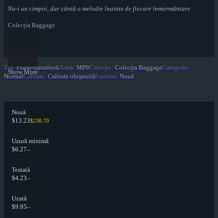
Nu-i un cimpoi, dar cântă o melodie înainte de fiecare înmormântare
Colecția Baggage
Tip
:
Pistol-mitralieră
Armă
:
MP9
Colecție
:
Colecția Baggage
Categorie
:
Show More
Normal
Calitate
:
Calitate obișnuită
Exterior
:
Nouă
Nouă
$13.23
$230.70
Uzură minimă
$6.27
--
Testată
$4.23
--
Uzată
$9.95
--