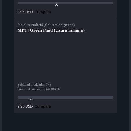
Cumpără
9,95 USD
Pistol-mitralieră (Calitate obișnuită)
MP9 | Green Plaid (Uzură minimă)
Șablonul modelului
:
748
Gradul de uzură
:
0,144888476
Cumpără
9,98 USD