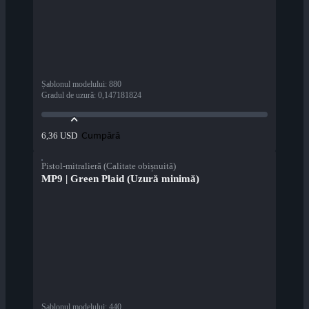
Șablonul modelului
:
880
Gradul de uzură
:
0,147181824
Cumpără
6,36 USD
Pistol-mitralieră (Calitate obișnuită)
MP9 | Green Plaid (Uzură minimă)
Șablonul modelului
:
440