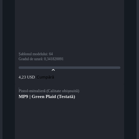
Șablonul modelului
:
64
Gradul de uzură
:
0,341820091
Cumpără
4,23 USD
Pistol-mitralieră (Calitate obișnuită)
MP9 | Green Plaid (Testată)