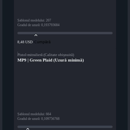
Șablonul modelului
:
207
Gradul de uzură
:
0,193793684
Cumpără
8,48 USD
Pistol-mitralieră (Calitate obișnuită)
MP9 | Green Plaid (Uzură minimă)
Șablonul modelului
:
664
Gradul de uzură
:
0,109756768