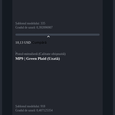
Șablonul modelului
:
335
Gradul de uzură
:
0,392096907
Cumpără
10,13 USD
Pistol-mitralieră (Calitate obișnuită)
MP9 | Green Plaid (Uzată)
Șablonul modelului
:
918
Gradul de uzură
:
0,407125354