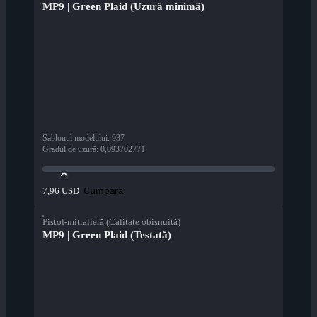
MP9 | Green Plaid (Uzură minimă)
Șablonul modelului
:
937
Gradul de uzură
:
0,093702771
Cumpără
7,96 USD
Pistol-mitralieră (Calitate obișnuită)
MP9 | Green Plaid (Testată)