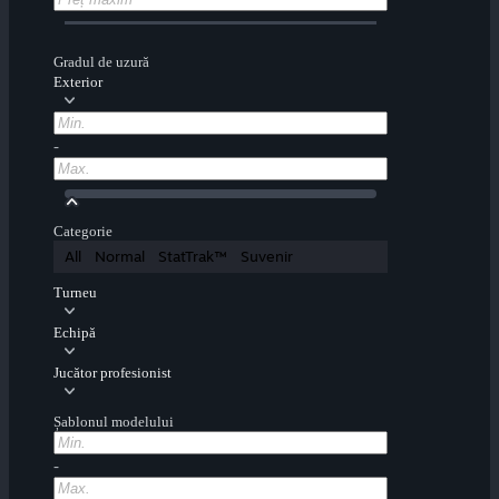
Gradul de uzură
Exterior
-
Categorie
All
Normal
StatTrak™
Suvenir
Turneu
Echipă
Jucător profesionist
Șablonul modelului
-