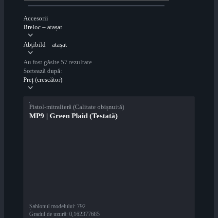
Accesorii
Breloc – atașat
Abțibild – atașat
Au fost găsite 57 rezultate
Sortează după:
Preț (crescător)
Pistol-mitralieră (Calitate obișnuită)
MP9 | Green Plaid (Testată)
Șablonul modelului
:
792
Gradul de uzură
:
0,162377685