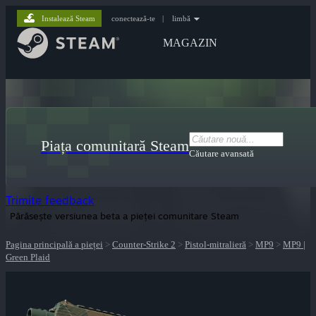
Instalează Steam
conectează-te
|
limbă
MAGAZIN
Piața comunitară Steam
Căutare avansată
Trimite feedback
Părăsește versiunea beta a pieței comunitare Steam
Pagina principală a pieței
>
Counter-Strike 2
>
Pistol-mitralieră
>
MP9
>
MP9 |
Green Plaid
lui