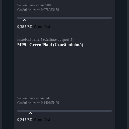
Șablonul modelului
:
908
Gradul de uzură
:
0,078933179
Cumpără
9,38 USD
Pistol-mitralieră (Calitate obișnuită)
MP9 | Green Plaid (Uzură minimă)
Șablonul modelului
:
741
Gradul de uzură
:
0,140195429
Cumpără
9,24 USD