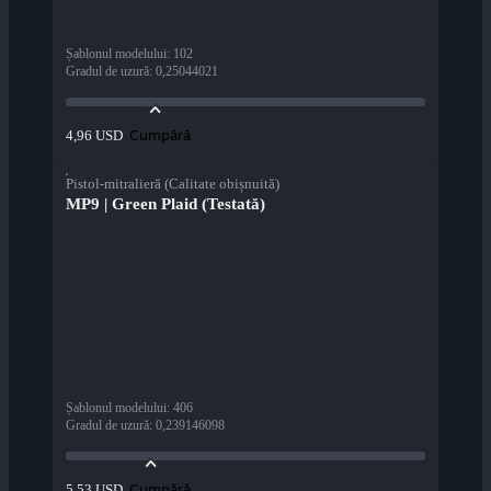
Șablonul modelului
:
102
Gradul de uzură
:
0,25044021
Cumpără
4,96 USD
Pistol-mitralieră (Calitate obișnuită)
MP9 | Green Plaid (Testată)
Șablonul modelului
:
406
Gradul de uzură
:
0,239146098
Cumpără
5,53 USD