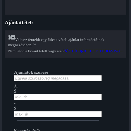
Ajánlattétel:
Válassz fentebb egy fület a vételi ajánlat információinak
megnézéséhez.
Vételi ajánlat létrehozása...
Nem látod a kívánt tételt vagy árat?
Ajánlatok szűrése
Ár
$
-
$
Kopottsági érték