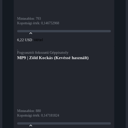
Mintasablon
:
793
Kopottsági érték
:
0,146752968
Vétel
6,22 USD
Fogyasztói fokozatú Géppisztoly
MP9 | Zöld Kockás (Kevéssé használt)
Mintasablon
:
880
Kopottsági érték
:
0,147181824