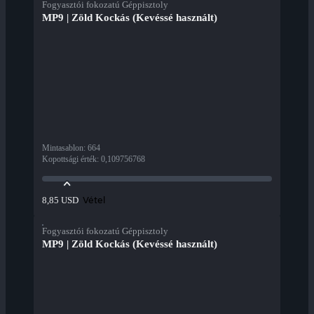
Fogyasztói fokozatú Géppisztoly
MP9 | Zöld Kockás (Kevéssé használt)
Mintasablon
:
664
Kopottsági érték
:
0,109756768
Vétel
8,85 USD
Fogyasztói fokozatú Géppisztoly
MP9 | Zöld Kockás (Kevéssé használt)