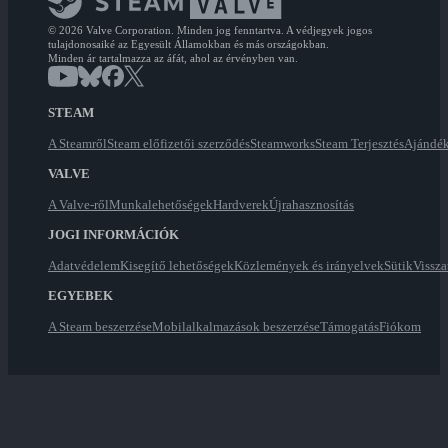
© 2026 Valve Corporation. Minden jog fenntartva. A védjegyek jogos
tulajdonosaiké az Egyesült Államokban és más országokban.
Minden ár tartalmazza az áfát, ahol az érvényben van.
STEAM
A Steamről
Steam előfizetői szerződés
Steamworks
Steam Terjesztés
Ajándék
VALVE
A Valve-ről
Munkalehetőségek
Hardverek
Újrahasznosítás
JOGI INFORMÁCIÓK
Adatvédelem
Kisegítő lehetőségek
Közlemények és irányelvek
Sütik
Vissza
EGYEBEK
A Steam beszerzése
Mobilalkalmazások beszerzése
Támogatás
Fiókom