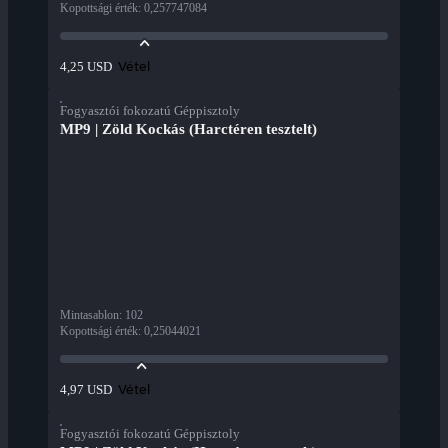
Kopottsági érték
:
0,257747084
Vétel
4,25 USD
Fogyasztói fokozatú Géppisztoly
MP9 | Zöld Kockás (Harctéren tesztelt)
Mintasablon
:
102
Kopottsági érték
:
0,25044021
Vétel
4,97 USD
Fogyasztói fokozatú Géppisztoly