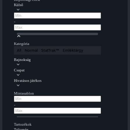
Külső
-
Kategória
All
Normál
StatTrak™
Emléktárgy
Bajnokság
Csapat
Hivatásos játékos
Mintasablon
-
Tartozékok
Talizmán