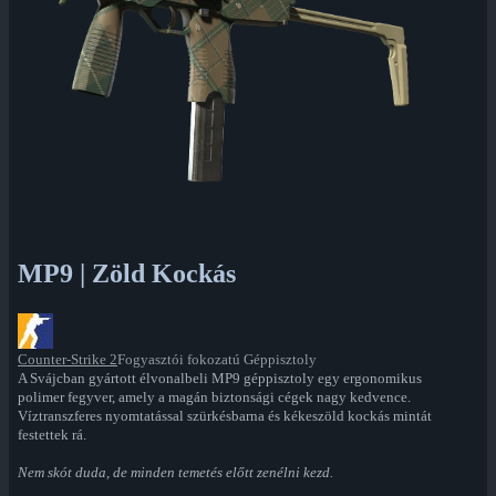
MP9 | Zöld Kockás
Counter-Strike 2
Fogyasztói fokozatú Géppisztoly
A Svájcban gyártott élvonalbeli MP9 géppisztoly egy ergonomikus
polimer fegyver, amely a magán biztonsági cégek nagy kedvence.
Víztranszferes nyomtatással szürkésbarna és kékeszöld kockás mintát
festettek rá.
Nem skót duda, de minden temetés előtt zenélni kezd.