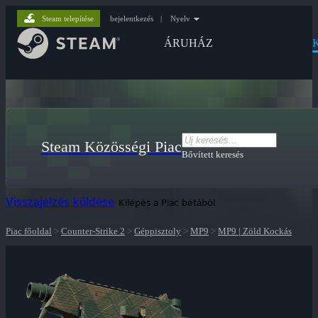
Steam telepítése
bejelentkezés
|
Nyelv
ÁRUHÁZ
Steam Közösségi Piac
Bővített keresés
Visszajelzés küldése
Kilépés a Piac bétából
Piac főoldal
>
Counter-Strike 2
>
Géppisztoly
>
MP9
>
MP9 | Zöld Kockás