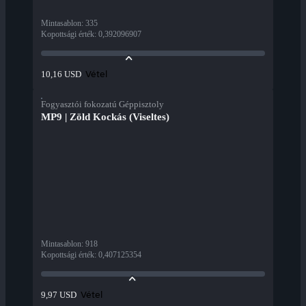
Mintasablon
:
335
Kopottsági érték
:
0,392096907
Vétel
10,16 USD
Fogyasztói fokozatú Géppisztoly
MP9 | Zöld Kockás (Viseltes)
Mintasablon
:
918
Kopottsági érték
:
0,407125354
Vétel
9,97 USD