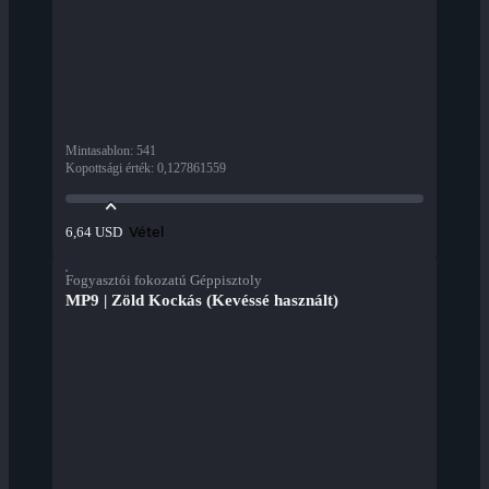
Mintasablon
:
541
Kopottsági érték
:
0,127861559
Vétel
6,64 USD
Fogyasztói fokozatú Géppisztoly
MP9 | Zöld Kockás (Kevéssé használt)