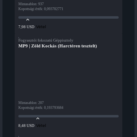
Mintasablon
:
937
Kopottsági érték
:
0,093702771
Vétel
7,98 USD
Fogyasztói fokozatú Géppisztoly
MP9 | Zöld Kockás (Harctéren tesztelt)
Mintasablon
:
207
Kopottsági érték
:
0,193793684
Vétel
8,48 USD