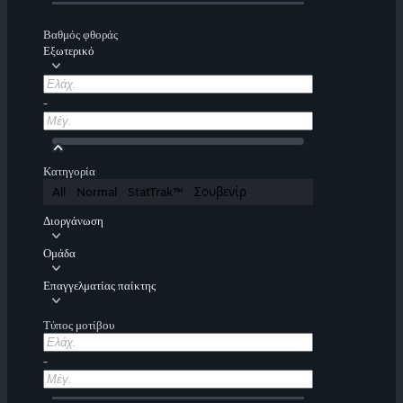
Βαθμός φθοράς
Εξωτερικό
-
Κατηγορία
All
Normal
StatTrak™
Σουβενίρ
Διοργάνωση
Ομάδα
Επαγγελματίας παίκτης
Τύπος μοτίβου
-