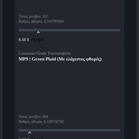
Τύπος μοτίβου
:
207
Βαθμός φθοράς
:
0,193793684
Αγορά
8,48 $
Consumer Grade Υποπολυβόλο
MP9 | Green Plaid (Με ελάχιστες φθορές)
Τύπος μοτίβου
:
664
Βαθμός φθοράς
:
0,109756768