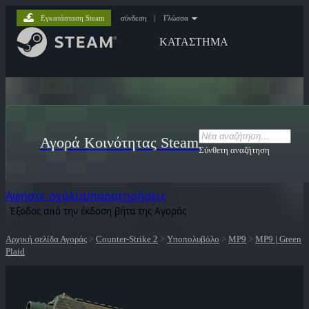
Εγκατάσταση Steam
σύνδεση
|
Γλώσσα
ΚΑΤΑΣΤΗΜΑ
Αγορά Κοινότητας Steam
Σύνθετη αναζήτηση
Αφήστε σχόλια/παρατηρήσεις
Έξοδος από την έκδοση βήτα της Αγοράς
Αρχική σελίδα Αγοράς
>
Counter-Strike 2
>
Υποπολυβόλο
>
MP9
>
MP9 | Green
Plaid