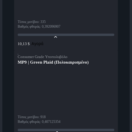
Τύπος μοτίβου
:
335
Βαθμός φθοράς
:
0,392096907
Αγορά
10,13 $
Consumer Grade Υποπολυβόλο
MP9 | Green Plaid (Πολυκαιρισμένο)
Τύπος μοτίβου
:
918
Βαθμός φθοράς
:
0,407125354