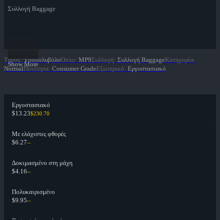
Συλλογή Baggage
Τύπος
:
Υποπολυβόλο
Όπλο
:
MP9
Συλλογή
:
Συλλογή Baggage
Κατηγορία
:
Show More
Normal
Ποιότητα
:
Consumer Grade
Εξωτερικό
:
Εργοστασιακό
Εργοστασιακό
$13.23
$230.70
Με ελάχιστες φθορές
$6.27
--
Δοκιμασμένο στη μάχη
$4.16
--
Πολυκαιρισμένο
$9.95
--