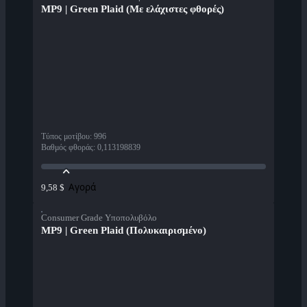
MP9 | Green Plaid (Με ελάχιστες φθορές)
Τύπος μοτίβου
:
996
Βαθμός φθοράς
:
0,113198839
Αγορά
9,58 $
Consumer Grade Υποπολυβόλο
MP9 | Green Plaid (Πολυκαιρισμένο)