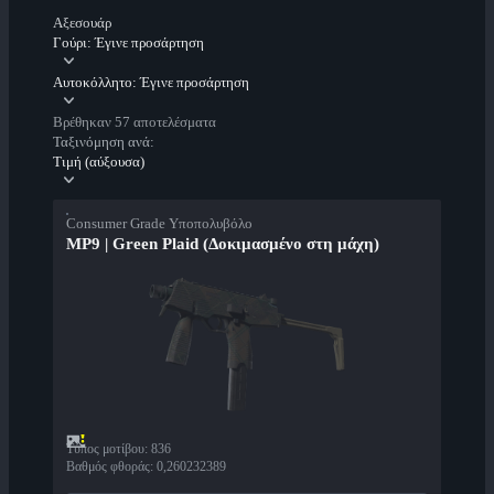
Αξεσουάρ
Γούρι: Έγινε προσάρτηση
Αυτοκόλλητο: Έγινε προσάρτηση
Βρέθηκαν 57 αποτελέσματα
Ταξινόμηση ανά:
Τιμή (αύξουσα)
Consumer Grade Υποπολυβόλο
MP9 | Green Plaid (Δοκιμασμένο στη μάχη)
Τύπος μοτίβου
:
836
Βαθμός φθοράς
:
0,260232389