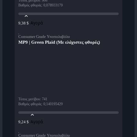
Τύπος μοτίβου
:
908
Βαθμός φθοράς
:
0,078933179
Αγορά
9,38 $
Consumer Grade Υποπολυβόλο
MP9 | Green Plaid (Με ελάχιστες φθορές)
Τύπος μοτίβου
:
741
Βαθμός φθοράς
:
0,140195429
Αγορά
9,24 $
Consumer Grade Υποπολυβόλο