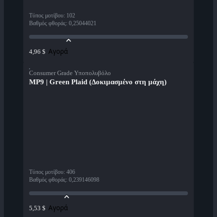
Τύπος μοτίβου
:
102
Βαθμός φθοράς
:
0,25044021
Αγορά
4,96 $
Consumer Grade Υποπολυβόλο
MP9 | Green Plaid (Δοκιμασμένο στη μάχη)
Τύπος μοτίβου
:
406
Βαθμός φθοράς
:
0,239146098
Αγορά
5,53 $