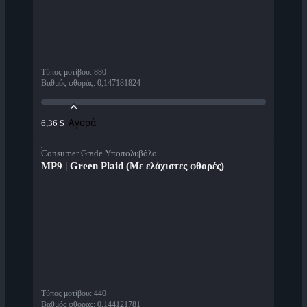
Τύπος μοτίβου
:
880
Βαθμός φθοράς
:
0,147181824
Αγορά
6,36 $
Consumer Grade Υποπολυβόλο
MP9 | Green Plaid (Με ελάχιστες φθορές)
Τύπος μοτίβου
:
440
Βαθμός φθοράς
:
0,144121781