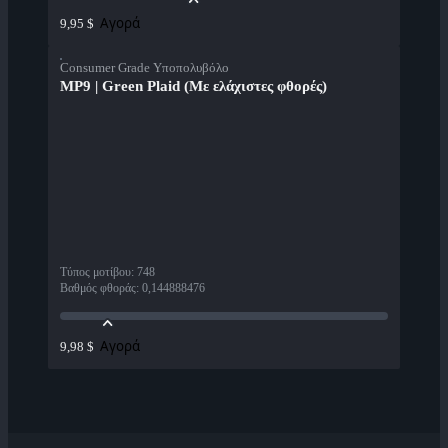
Αγορά
9,95 $
Consumer Grade Υποπολυβόλο
MP9 | Green Plaid (Με ελάχιστες φθορές)
Τύπος μοτίβου
:
748
Βαθμός φθοράς
:
0,144888476
Αγορά
9,98 $