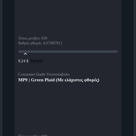
Τύπος μοτίβου
:
839
Βαθμός φθοράς
:
0,073867813
Αγορά
9,24 $
Consumer Grade Υποπολυβόλο
MP9 | Green Plaid (Με ελάχιστες φθορές)