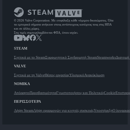
© 2026 Valve Corporation. Με επιφύλαξη κάθε νόμιμου δικαιώματος. Όλα
τα εμπορικά σήματα ανήκουν στους αντίστοιχους κατόχους τους στις ΗΠΑ
και σε άλλες χώρες.
Στις τιμές συμπεριλαμβάνεται ΦΠΑ, όπου ισχύει.
STEAM
Σχετικά με το Steam
Συμφωνητικό Συνδρομητή Steam
Steamworks
Διανομή
VALVE
Σχετικά με τη Valve
Θέσεις εργασίας
Υλισμικό
Ανακύκλωση
ΝΟΜΙΚΑ
Απόρρητο
Προσβασιμότητα
Γνωστοποιήσεις και Πολιτικές
Cookie
Επιστροφ
ΠΕΡΙΣΣΟΤΕΡΑ
Λήψη Steam
Λήψη εφαρμογών για κινητές συσκευές
Υποστήριξη
Ο λογαρια