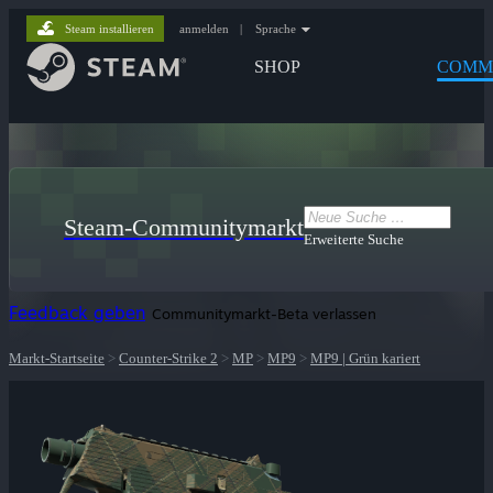
Steam installieren
anmelden
|
Sprache
SHOP
COMM
Steam-Communitymarkt
Erweiterte Suche
Feedback geben
Communitymarkt-Beta verlassen
Markt-Startseite
>
Counter-Strike 2
>
MP
>
MP9
>
MP9 | Grün kariert