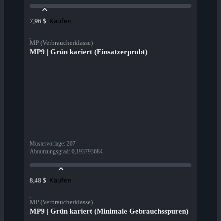
Kaufen
7,96 $
MP (Verbraucherklasse)
MP9 | Grün kariert (Einsatzerprobt)
Mustervorlage
:
207
Abnutzungsgrad
:
0,193793684
Kaufen
8,48 $
MP (Verbraucherklasse)
MP9 | Grün kariert (Minimale Gebrauchsspuren)