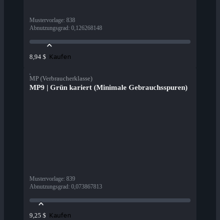
Mustervorlage
:
838
Abnutzungsgrad
:
0,126268148
Kaufen
8,94 $
MP (Verbraucherklasse)
MP9 | Grün kariert (Minimale Gebrauchsspuren)
Mustervorlage
:
839
Abnutzungsgrad
:
0,073867813
Kaufen
9,25 $