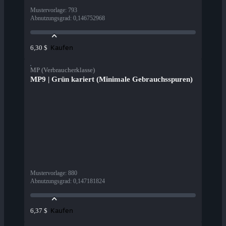
Mustervorlage
:
793
Abnutzungsgrad
:
0,146752968
Kaufen
6,30 $
MP (Verbraucherklasse)
MP9 | Grün kariert (Minimale Gebrauchsspuren)
Mustervorlage
:
880
Abnutzungsgrad
:
0,147181824
Kaufen
6,37 $