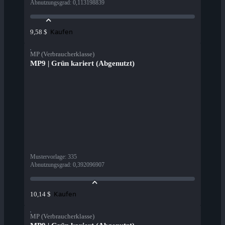
Abnutzungsgrad
:
0,113198839
Kaufen
9,58 $
MP (Verbraucherklasse)
MP9 | Grün kariert (Abgenutzt)
Mustervorlage
:
335
Abnutzungsgrad
:
0,392096907
Kaufen
10,14 $
MP (Verbraucherklasse)