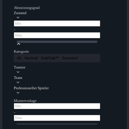
Abnutzungsgrad
Zustand
-
Kategorie
All
Normal
StatTrak™
Souvenir
Turnier
Team
Professioneller Spieler
Mustervorlage
-