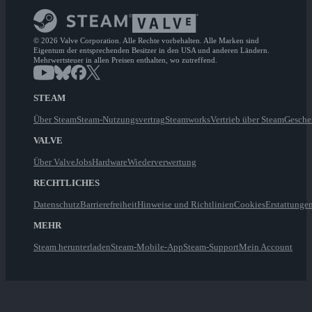
© 2026 Valve Corporation. Alle Rechte vorbehalten. Alle Marken sind
Eigentum der entsprechenden Besitzer in den USA und anderen Ländern.
Mehrwertsteuer in allen Preisen enthalten, wo zutreffend.
STEAM
Über Steam
Steam-Nutzungsvertrag
Steamworks
Vertrieb über Steam
Gesche
VALVE
Über Valve
Jobs
Hardware
Wiederverwertung
RECHTLICHES
Datenschutz
Barrierefreiheit
Hinweise und Richtlinien
Cookies
Erstattunge
MEHR
Steam herunterladen
Steam-Mobile-App
Steam-Support
Mein Account