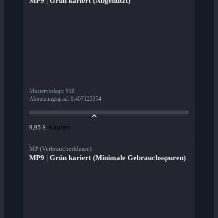
MP9 | Grün kariert (Abgenutzt)
Mustervorlage
:
918
Abnutzungsgrad
:
0,407125354
Kaufen
9,95 $
MP (Verbraucherklasse)
MP9 | Grün kariert (Minimale Gebrauchsspuren)