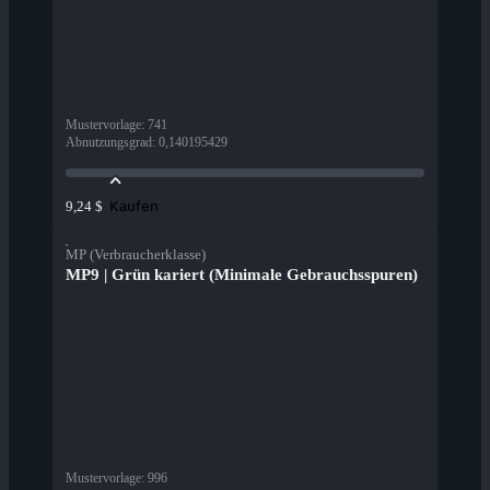
Mustervorlage
:
741
Abnutzungsgrad
:
0,140195429
Kaufen
9,24 $
MP (Verbraucherklasse)
MP9 | Grün kariert (Minimale Gebrauchsspuren)
Mustervorlage
:
996