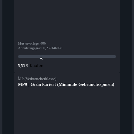
Mustervorlage
:
406
Abnutzungsgrad
:
0,239146098
Kaufen
5,53 $
MP (Verbraucherklasse)
MP9 | Grün kariert (Minimale Gebrauchsspuren)