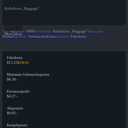
Kollektion „Baggage“
Typ
:
MP
Waffe
:
MP9
Kollektion
:
Kollektion „Baggage“
Kategorie
:
Show More
Normal
Qualität
:
Verbraucherklasse
Zustand
:
Fabrikneu
Fabrikneu
$13.25
$230.92
Minimale Gebrauchsspuren
$6.30
--
Einsatzerprobt
$4.27
--
Abgenutzt
$9.95
--
Kampfspuren