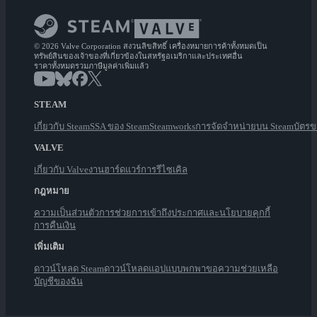
© 2026 Valve Corporation สงวนลิขสิทธิ์ เครื่องหมายการค้าทั้งหมดเป็น
ทรัพย์สินของเจ้าของที่เกี่ยวข้องในสหรัฐอเมริกาและประเทศอื่น
ราคาทั้งหมดรวมภาษีมูลค่าเพิ่มแล้ว
STEAM
เกี่ยวกับ Steam
SSA ของ Steam
Steamworks
การจัดจำหน่ายบน Steam
บัตร
VALVE
เกี่ยวกับ Valve
งาน
ฮาร์ดแวร์
การรีไซเคิล
กฎหมาย
ความเป็นส่วนตัว
การช่วยการเข้าถึง
ประกาศและนโยบาย
คุกกี้
การคืนเงิน
เพิ่มเติม
ดาวน์โหลด Steam
ดาวน์โหลดแอปแบบพกพา
ขอความช่วยเหลือ
บัญชีของฉัน