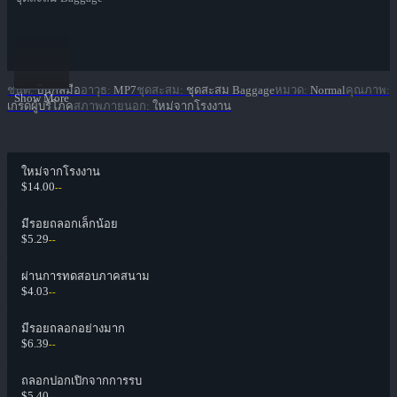
ชนิด
:
ปืนกลมือ
อาวุธ
:
MP7
ชุดสะสม
:
ชุดสะสม Baggage
หมวด
:
Normal
คุณภาพ
:
Show More
เกรดผู้บริโภค
สภาพภายนอก
:
ใหม่จากโรงงาน
ใหม่จากโรงงาน
$14.00
--
มีรอยถลอกเล็กน้อย
$5.29
--
ผ่านการทดสอบภาคสนาม
$4.03
--
มีรอยถลอกอย่างมาก
$6.39
--
ถลอกปอกเปิกจากการรบ
$5.40
--