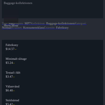
Baggage-kollektionen
Typ
:
SMG
Vapen
:
MP7
Kollektion
:
Baggage-kollektionen
Kategori
:
Show More
Normal
Kvalitet
:
Konsumentklass
Exteriör
:
Fabriksny
Fabriksny
$14.57
--
Minimalt slitage
$5.24
--
Testad i fält
$3.47
--
Välanvänd
$6.40
--
Stridsärrad
$5.42
--