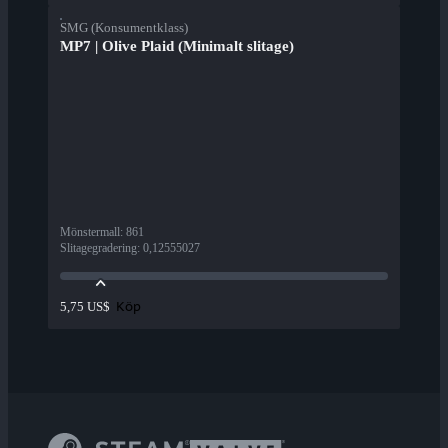
SMG (Konsumentklass)
MP7 | Olive Plaid (Minimalt slitage)
Mönstermall
:
861
Slitagegradering
:
0,12555027
Köp
5,75 US$