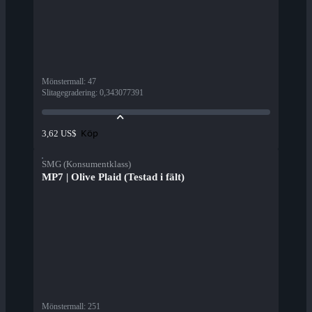
Mönstermall
:
47
Slitagegradering
:
0,343077391
Köp
3,62 US$
SMG (Konsumentklass)
MP7 | Olive Plaid (Testad i fält)
Mönstermall
:
251