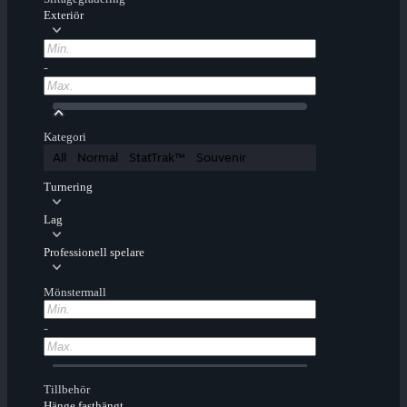
Exteriör
-
Kategori
All
Normal
StatTrak™
Souvenir
Turnering
Lag
Professionell spelare
Mönstermall
-
Tillbehör
Hänge fasthängt