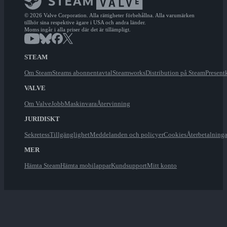
© 2026 Valve Corporation. Alla rättigheter förbehållna. Alla varumärken
tillhör sina respektive ägare i USA och andra länder.
Moms ingår i alla priser där det är tillämpligt.
STEAM
Om Steam
Steams abonnentavtal
Steamworks
Distribution på Steam
Present
VALVE
Om Valve
Jobb
Maskinvara
Återvinning
JURIDISKT
Sekretess
Tillgänglighet
Meddelanden och policyer
Cookies
Återbetalninga
MER
Hämta Steam
Hämta mobilappar
Kundsupport
Mitt konto