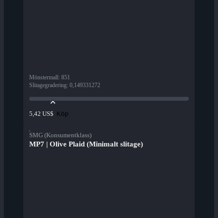
Mönstermall
:
851
Slitagegradering
:
0,149331272
Köp
5,42 US$
SMG (Konsumentklass)
MP7 | Olive Plaid (Minimalt slitage)