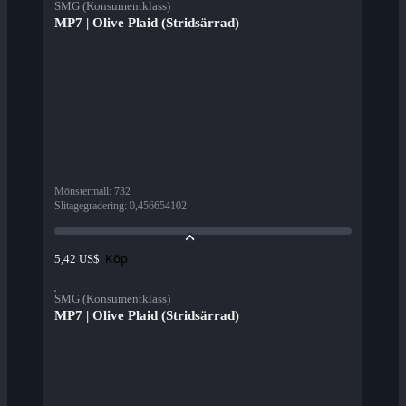
SMG (Konsumentklass)
MP7 | Olive Plaid (Stridsärrad)
Mönstermall
:
732
Slitagegradering
:
0,456654102
Köp
5,42 US$
SMG (Konsumentklass)
MP7 | Olive Plaid (Stridsärrad)