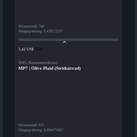
Mönstermall
:
748
Slitagegradering
:
0,459225357
Köp
5,42 US$
SMG (Konsumentklass)
MP7 | Olive Plaid (Stridsärrad)
Mönstermall
:
921
Slitagegradering
:
0,486473083