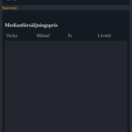
Souvenir
Medianförsäljningspris
Vecka
Månad
År
Livstid