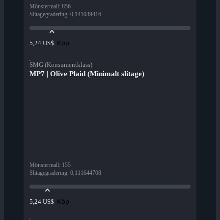
Mönstermall
:
856
Slitagegradering
:
0,141039416
Köp
5,24 US$
SMG (Konsumentklass)
MP7 | Olive Plaid (Minimalt slitage)
Mönstermall
:
155
Slitagegradering
:
0,111644708
Köp
5,24 US$