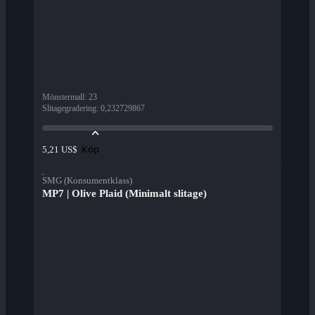
Mönstermall
:
23
Slitagegradering
:
0,232729867
Köp
5,21 US$
SMG (Konsumentklass)
MP7 | Olive Plaid (Minimalt slitage)