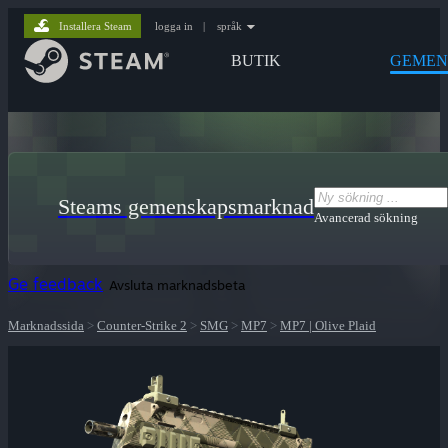
Installera Steam
logga in
|
språk
BUTIK
GEMEN
Steams gemenskapsmarknad
Avancerad sökning
Ge feedback
Avsluta marknadsbeta
Marknadssida
>
Counter-Strike 2
>
SMG
>
MP7
>
MP7 | Olive Plaid