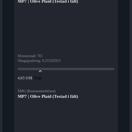
MP7 | Olive Plaid (Testad i fält)
Mönstermall
:
765
Slitagegradering
:
0,235262915
Köp
4,65 US$
SMG (Konsumentklass)
MP7 | Olive Plaid (Testad i fält)