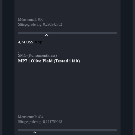
Mönstermall
:
900
Slitagegradering
:
0,290542752
Köp
4,74 US$
SMG (Konsumentklass)
MP7 | Olive Plaid (Testad i fält)
Mönstermall
:
434
Slitagegradering
:
0,171759948