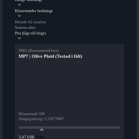
Klistermärke fasthängt
Hittade 62 resultat
Sortera efter:
Pris (lågt till högt)
SMG (Konsumentklass)
MP7 | Olive Plaid (Testad i fält)
Mönstermall
:
699
Slitagegradering
:
0,228776887
Köp
3,47 US$