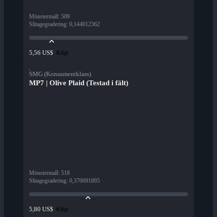
Mönstermall
:
509
Slitagegradering
:
0,144012362
Köp
5,56 US$
SMG (Konsumentklass)
MP7 | Olive Plaid (Testad i fält)
Mönstermall
:
518
Slitagegradering
:
0,370691895
Köp
5,80 US$