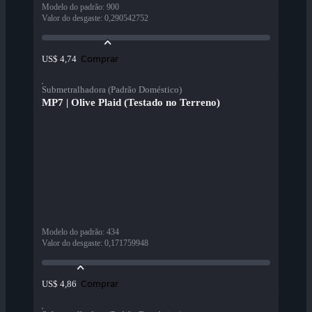
Modelo do padrão
:
900
Valor do desgaste
:
0,290542752
Comprar
US$ 4,74
Submetralhadora (Padrão Doméstico)
MP7 | Olive Plaid (Testado no Terreno)
Modelo do padrão
:
434
Valor do desgaste
:
0,171759948
Comprar
US$ 4,86