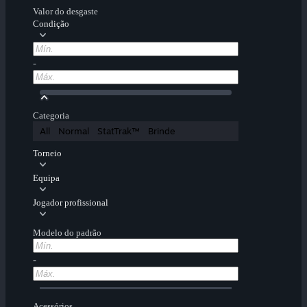
Valor do desgaste
Condição
-
Categoria
All
Normal
StatTrak™
Brinde
Torneio
Equipa
Jogador profissional
Modelo do padrão
-
Acessórios