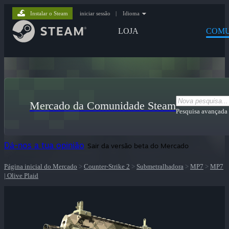
Instalar o Steam
iniciar sessão
|
Idioma
LOJA
COMU
Mercado da Comunidade Steam
Pesquisa avançada
Dá-nos a tua opinião
Sair da versão beta do Mercado
Página inicial do Mercado
>
Counter-Strike 2
>
Submetralhadora
>
MP7
>
MP7
| Olive Plaid