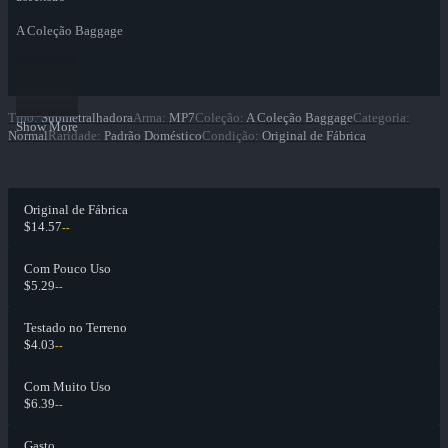
A Coleção Baggage
Tipo
:
Submetralhadora
Arma
:
MP7
Coleção
:
A Coleção Baggage
Categoria
:
Show More
Normal
Raridade
:
Padrão Doméstico
Condição
:
Original de Fábrica
Original de Fábrica
$14.57
--
Com Pouco Uso
$5.29
--
Testado no Terreno
$4.03
--
Com Muito Uso
$6.39
--
Gasto