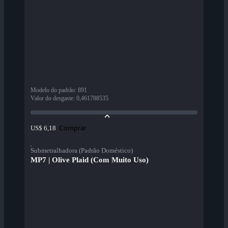
Modelo do padrão
:
891
Valor do desgaste
:
0,461788535
Comprar
US$ 6,18
Submetralhadora (Padrão Doméstico)
MP7 | Olive Plaid (Com Muito Uso)