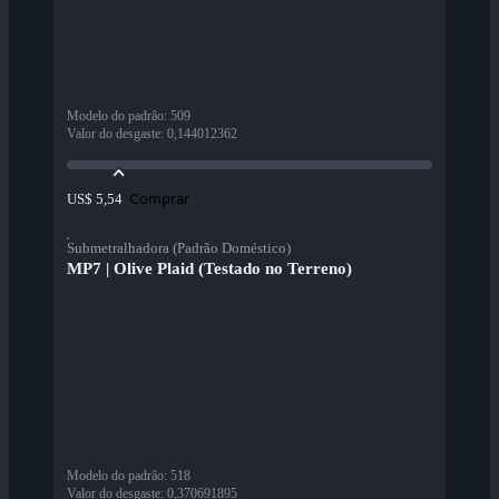
Modelo do padrão
:
509
Valor do desgaste
:
0,144012362
Comprar
US$ 5,54
Submetralhadora (Padrão Doméstico)
MP7 | Olive Plaid (Testado no Terreno)
Modelo do padrão
:
518
Valor do desgaste
:
0,370691895