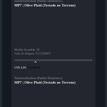
Submetralhadora (Padrão Doméstico)
MP7 | Olive Plaid (Testado no Terreno)
Modelo do padrão
:
20
Valor do desgaste
:
0,272438437
Comprar
US$ 4,86
Submetralhadora (Padrão Doméstico)
MP7 | Olive Plaid (Testado no Terreno)