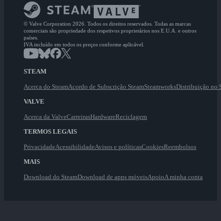
© Valve Corporation 2026. Todos os direitos reservados. Todas as marcas
comerciais são propriedade dos respetivos proprietários nos E.U.A. e outros
países.
IVA incluído em todos os preços conforme aplicável.
STEAM
Acerca do Steam
Acordo de Subscrição Steam
Steamworks
Distribuição no
VALVE
Acerca da Valve
Carreiras
Hardware
Reciclagem
TERMOS LEGAIS
Privacidade
Acessibilidade
Avisos e políticas
Cookies
Reembolsos
MAIS
Download do Steam
Download de apps móveis
Apoio
A minha conta