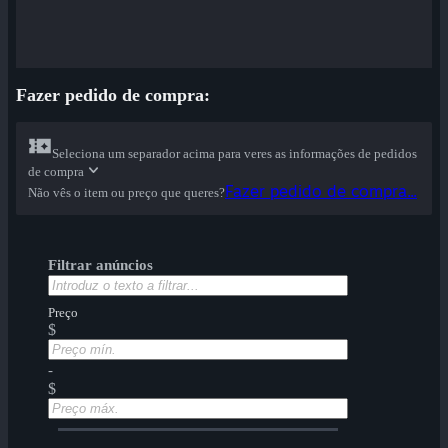
Fazer pedido de compra:
Seleciona um separador acima para veres as informações de pedidos
de compra
Fazer pedido de compra...
Não vês o item ou preço que queres?
Filtrar anúncios
Preço
$
-
$