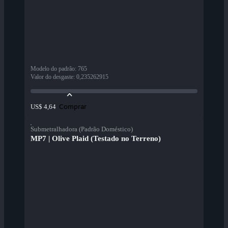
Modelo do padrão
:
765
Valor do desgaste
:
0,235262915
Comprar
US$ 4,64
Submetralhadora (Padrão Doméstico)
MP7 | Olive Plaid (Testado no Terreno)