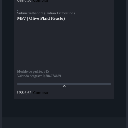
Comprar
US$ 6,50
Submetralhadora (Padrão Doméstico)
MP7 | Olive Plaid (Gasto)
Modelo do padrão
:
315
Valor do desgaste
:
0,504274189
Comprar
US$ 6,62