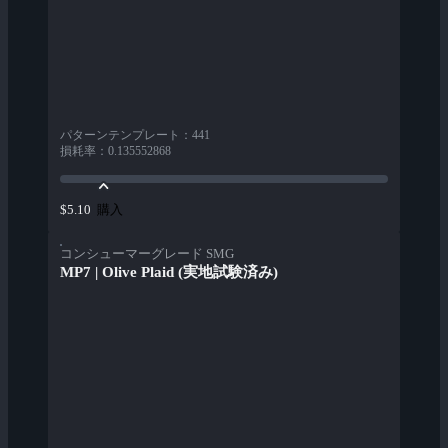
パターンテンプレート
：
441
損耗率
：
0.135552868
購入
$5.10
コンシューマーグレード SMG
MP7 | Olive Plaid (実地試験済み)