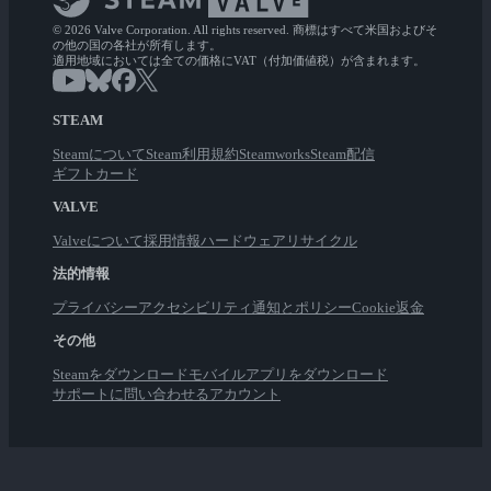
© 2026 Valve Corporation. All rights reserved. 商標はすべて米国およびそ
の他の国の各社が所有します。
適用地域においては全ての価格にVAT（付加価値税）が含まれます。
STEAM
Steamについて
Steam利用規約
Steamworks
Steam配信
ギフトカード
VALVE
Valveについて
採用情報
ハードウェア
リサイクル
法的情報
プライバシー
アクセシビリティ
通知とポリシー
Cookie
返金
その他
Steamをダウンロード
モバイルアプリをダウンロード
サポートに問い合わせる
アカウント