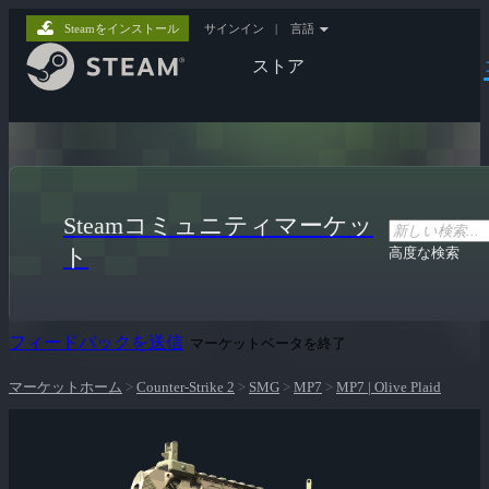
Steamをインストール
サインイン
|
言語
ストア
Steamコミュニティマーケッ
ト
高度な検索
フィードバックを送信
マーケットベータを終了
マーケットホーム
>
Counter-Strike 2
>
SMG
>
MP7
>
MP7 | Olive Plaid