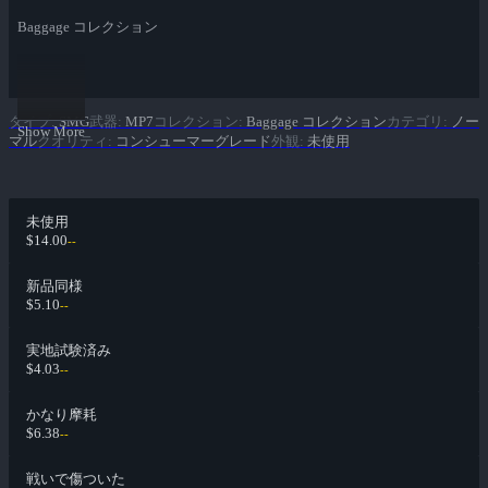
Baggage コレクション
タイプ
:
SMG
武器
:
MP7
コレクション
:
Baggage コレクション
カテゴリ
:
ノー
Show More
マル
クオリティ
:
コンシューマーグレード
外観
:
未使用
未使用
$14.00
--
新品同様
$5.10
--
実地試験済み
$4.03
--
かなり摩耗
$6.38
--
戦いで傷ついた