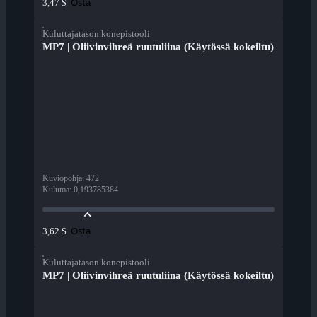
Osta
3,47 $
Kuluttajatason konepistooli
MP7 | Oliivinvihreä ruutuliina (Käytössä kokeiltu)
Kuviopohja
:
472
Kuluma
:
0,193785384
Osta
3,62 $
Kuluttajatason konepistooli
MP7 | Oliivinvihreä ruutuliina (Käytössä kokeiltu)