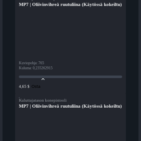
MP7 | Oliivinvihreä ruutuliina (Käytössä kokeiltu)
Kuviopohja
:
765
Kuluma
:
0,235262915
Osta
4,65 $
Kuluttajatason konepistooli
MP7 | Oliivinvihreä ruutuliina (Käytössä kokeiltu)