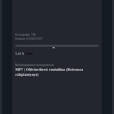
Kuviopohja
:
748
Kuluma
:
0,459225357
Osta
5,42 $
Kuluttajatason konepistooli
MP7 | Oliivinvihreä ruutuliina (Reissussa
rähjääntynyt)