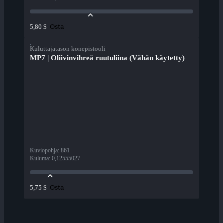
Osta
5,80 $
Kuluttajatason konepistooli
MP7 | Oliivinvihreä ruutuliina (Vähän käytetty)
Kuviopohja
:
861
Kuluma
:
0,12555027
Osta
5,75 $