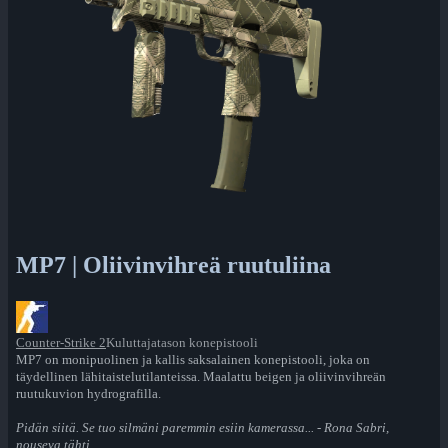
MP7 | Oliivinvihreä ruutuliina
Counter-Strike 2
Kuluttajatason konepistooli
MP7 on monipuolinen ja kallis saksalainen konepistooli, joka on
täydellinen lähitaistelutilanteissa. Maalattu beigen ja oliivinvihreän
ruutukuvion hydrografilla.
Pidän siitä. Se tuo silmäni paremmin esiin kamerassa... - Rona Sabri,
nouseva tähti