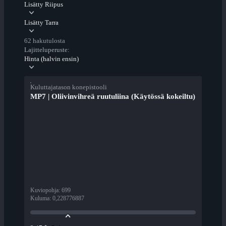
Lisätty Riipus
Lisätty Tarra
62 hakutulosta
Lajitteluperuste:
Hinta (halvin ensin)
Kuluttajatason konepistooli
MP7 | Oliivinvihreä ruutuliina (Käytössä kokeiltu)
Kuviopohja
:
699
Kuluma
:
0,228776887