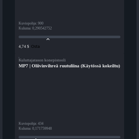
Kuviopohja
:
900
Kuluma
:
0,290542752
Osta
4,74 $
Kuluttajatason konepistooli
MP7 | Oliivinvihreä ruutuliina (Käytössä kokeiltu)
Kuviopohja
:
434
Kuluma
:
0,171759948