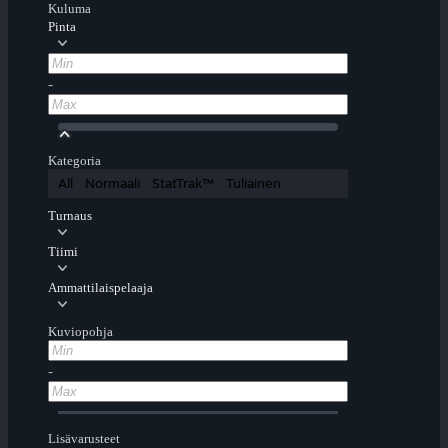
Kuluma
Pinta
-
Kategoria
All
Normaali
StatTrak™
Tuliainen
Turnaus
Tiimi
Ammattilaispelaaja
Kuviopohja
-
Lisävarusteet