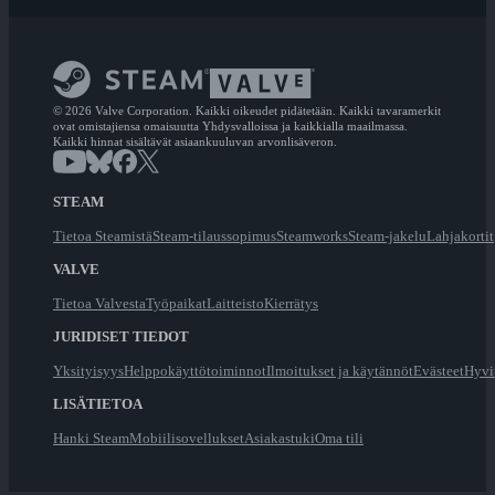
© 2026 Valve Corporation. Kaikki oikeudet pidätetään. Kaikki tavaramerkit
ovat omistajiensa omaisuutta Yhdysvalloissa ja kaikkialla maailmassa.
Kaikki hinnat sisältävät asiaankuuluvan arvonlisäveron.
STEAM
Tietoa Steamistä
Steam-tilaussopimus
Steamworks
Steam-jakelu
Lahjakortit
VALVE
Tietoa Valvesta
Työpaikat
Laitteisto
Kierrätys
JURIDISET TIEDOT
Yksityisyys
Helppokäyttötoiminnot
Ilmoitukset ja käytännöt
Evästeet
Hyvi
LISÄTIETOA
Hanki Steam
Mobiilisovellukset
Asiakastuki
Oma tili