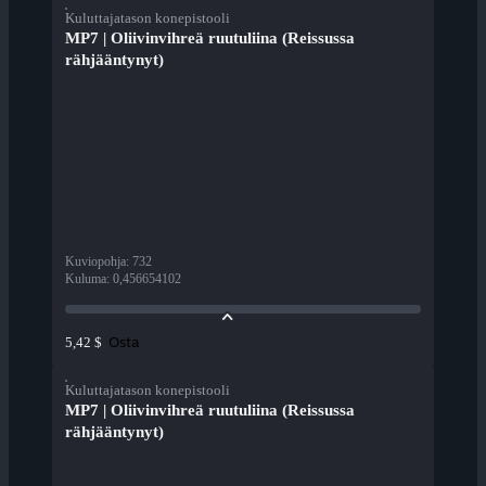
Kuluttajatason konepistooli
MP7 | Oliivinvihreä ruutuliina (Reissussa
rähjääntynyt)
Kuviopohja
:
732
Kuluma
:
0,456654102
Osta
5,42 $
Kuluttajatason konepistooli
MP7 | Oliivinvihreä ruutuliina (Reissussa
rähjääntynyt)