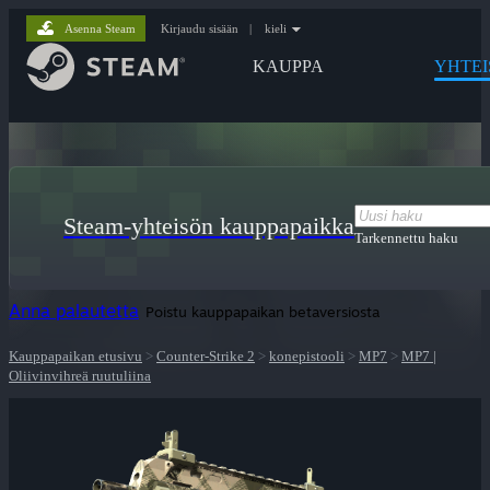
Asenna Steam
Kirjaudu sisään
|
kieli
KAUPPA
YHTEI
Steam-yhteisön kauppapaikka
Tarkennettu haku
Anna palautetta
Poistu kauppapaikan betaversiosta
Kauppapaikan etusivu
>
Counter-Strike 2
>
konepistooli
>
MP7
>
MP7 |
Oliivinvihreä ruutuliina