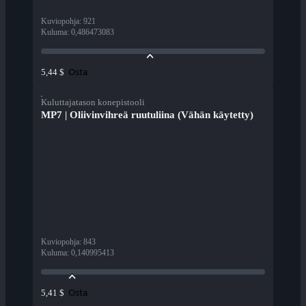
Kuviopohja
:
921
Kuluma
:
0,486473083
Osta
5,44 $
Kuluttajatason konepistooli
MP7 | Oliivinvihreä ruutuliina (Vähän käytetty)
Kuviopohja
:
843
Kuluma
:
0,140995413
Osta
5,41 $