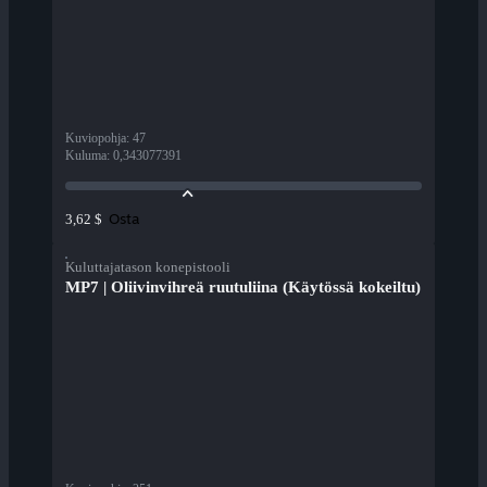
Kuviopohja
:
47
Kuluma
:
0,343077391
Osta
3,62 $
Kuluttajatason konepistooli
MP7 | Oliivinvihreä ruutuliina (Käytössä kokeiltu)