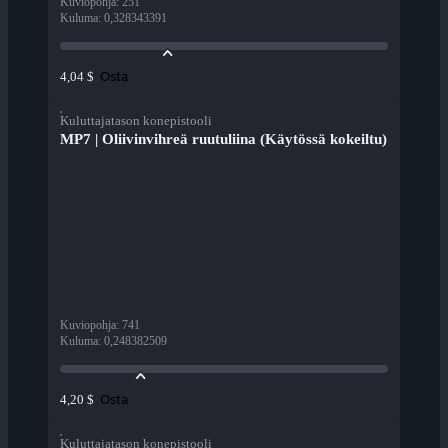
Kuviopohja
:
251
Kuluma
:
0,328343391
Osta
4,04 $
Kuluttajatason konepistooli
MP7 | Oliivinvihreä ruutuliina (Käytössä kokeiltu)
Kuviopohja
:
741
Kuluma
:
0,248382509
Osta
4,20 $
Kuluttajatason konepistooli