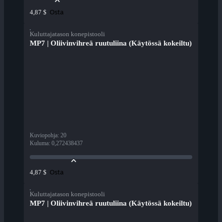
Osta
4,87 $
Kuluttajatason konepistooli
MP7 | Oliivinvihreä ruutuliina (Käytössä kokeiltu)
Kuviopohja
:
20
Kuluma
:
0,272438437
Osta
4,87 $
Kuluttajatason konepistooli
MP7 | Oliivinvihreä ruutuliina (Käytössä kokeiltu)