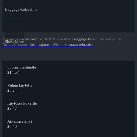
Baggage-kokoelma
Tyyppi
:
konepistooli
ase
:
MP7
Kokoelma
:
Baggage-kokoelma
Kategoria
:
Show More
Normaali
Laatu
:
Kuluttajatason
Pinta
:
Suoraan tehtaalta
Suoraan tehtaalta
$14.57
--
Vähän käytetty
$5.24
--
Käytössä kokeiltu
$3.47
--
Aikansa elänyt
$6.40
--