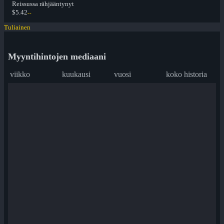
Reissussa rähjääntynyt
$5.42
--
Tuliainen
Myyntihintojen mediaani
viikko
kuukausi
vuosi
koko historia