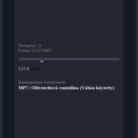
Kuviopohja
:
23
Kuluma
:
0,232729867
Osta
5,21 $
Kuluttajatason konepistooli
MP7 | Oliivinvihreä ruutuliina (Vähän käytetty)