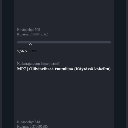
Kuviopohja
:
509
Kuluma
:
0,144012362
Osta
5,56 $
Kuluttajatason konepistooli
MP7 | Oliivinvihreä ruutuliina (Käytössä kokeiltu)
Kuviopohja
:
518
Kuluma
:
0,370691895