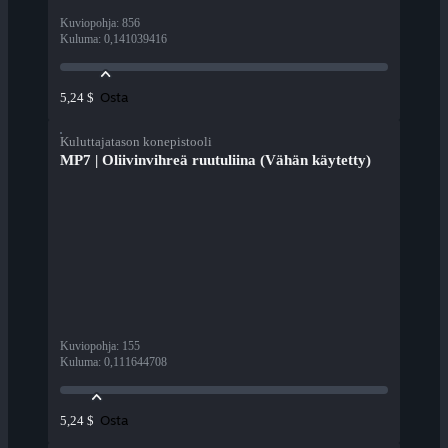
Kuviopohja
:
856
Kuluma
:
0,141039416
Osta
5,24 $
Kuluttajatason konepistooli
MP7 | Oliivinvihreä ruutuliina (Vähän käytetty)
Kuviopohja
:
155
Kuluma
:
0,111644708
Osta
5,24 $