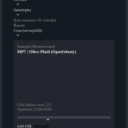
Samolepka
Bylo nalezeno 59 výsledků
Řazení:
Cena (od nejnižší)
Samopal (Neotestovaná)
MP7 | Olive Plaid (Opotřebený)
Číslo šablony vzoru
:
251
Opotřebení
:
0,328343391
Zakoupit
4,04 US$