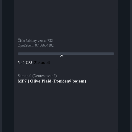
Číslo šablony vzoru
:
732
Opotřebení
:
0,456654102
Zakoupit
5,42 US$
Samopal (Neotestovaná)
MP7 | Olive Plaid (Poničený bojem)