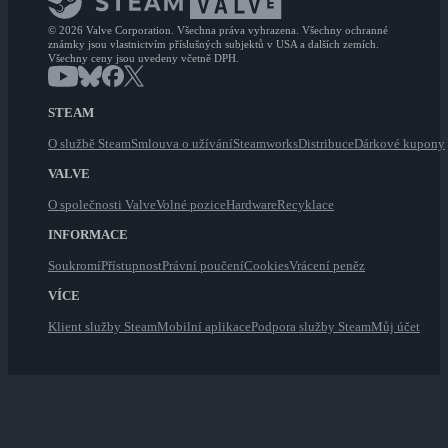
© 2026 Valve Corporation. Všechna práva vyhrazena. Všechny ochranné
známky jsou vlastnictvím příslušných subjektů v USA a dalších zemích.
Všechny ceny jsou uvedeny včetně DPH.
STEAM
O službě Steam
Smlouva o užívání
Steamworks
Distribuce
Dárkové kupony
VALVE
O společnosti Valve
Volné pozice
Hardware
Recyklace
INFORMACE
Soukromí
Přístupnost
Právní poučení
Cookies
Vrácení peněz
VÍCE
Klient služby Steam
Mobilní aplikace
Podpora služby Steam
Můj účet