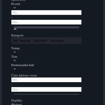
Povrch
-
Kategorie
All
Normal
StatTrak™
Souvenir
Turnaj
Tým
Profesionální hráč
Číslo šablony vzoru
-
Doplňky
Přívěsek