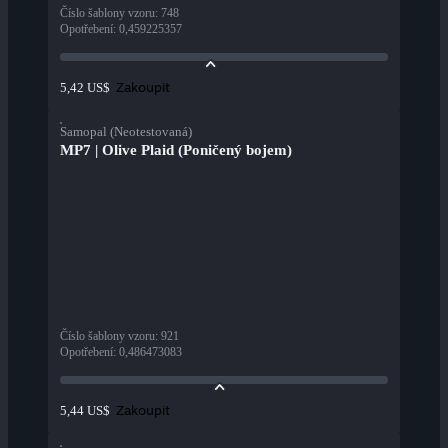
Číslo šablony vzoru
:
748
Opotřebení
:
0,459225357
Zakoupit
5,42 US$
Samopal (Neotestovaná)
MP7 | Olive Plaid (Poničený bojem)
Číslo šablony vzoru
:
921
Opotřebení
:
0,486473083
Zakoupit
5,44 US$