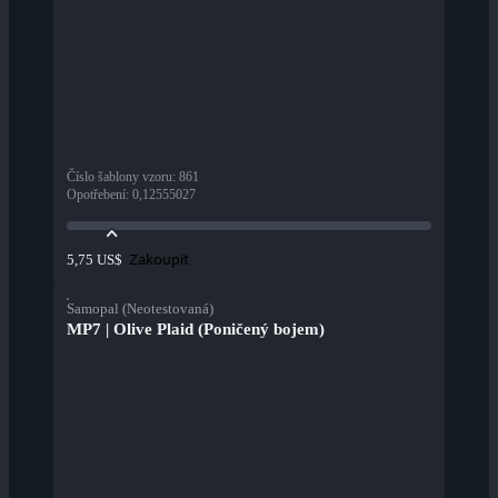
Číslo šablony vzoru
:
861
Opotřebení
:
0,12555027
Zakoupit
5,75 US$
Samopal (Neotestovaná)
MP7 | Olive Plaid (Poničený bojem)