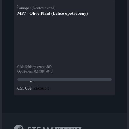
Samopal (Neotestovaná)
MP7 | Olive Plaid (Lehce opotřebený)
Číslo šablony vzoru
:
800
Opotřebení
:
0,149847046
Zakoupit
6,51 US$