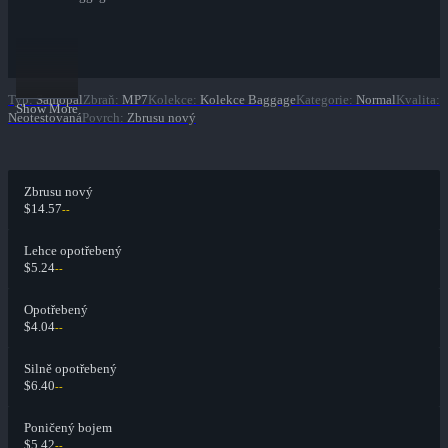
Typ
:
Samopal
Zbraň
:
MP7
Kolekce
:
Kolekce Baggage
Kategorie
:
Normal
Kvalita
:
Show More
Neotestovaná
Povrch
:
Zbrusu nový
Zbrusu nový
$14.57
--
Lehce opotřebený
$5.24
--
Opotřebený
$4.04
--
Silně opotřebený
$6.40
--
Poničený bojem
$5.42
--