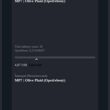
MP7 | Olive Plaid (Opotřebený)
Číslo šablony vzoru
:
20
Opotřebení
:
0,272438437
Zakoupit
4,87 US$
Samopal (Neotestovaná)
MP7 | Olive Plaid (Opotřebený)