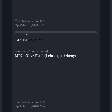
Číslo šablony vzoru
:
851
Opotřebení
:
0,149331272
Zakoupit
5,42 US$
Samopal (Neotestovaná)
MP7 | Olive Plaid (Lehce opotřebený)
Číslo šablony vzoru
:
509
Opotřebení
:
0,144012362