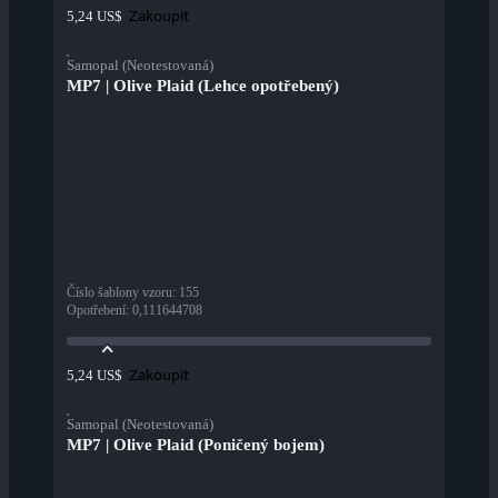
Zakoupit
5,24 US$
Samopal (Neotestovaná)
MP7 | Olive Plaid (Lehce opotřebený)
Číslo šablony vzoru
:
155
Opotřebení
:
0,111644708
Zakoupit
5,24 US$
Samopal (Neotestovaná)
MP7 | Olive Plaid (Poničený bojem)