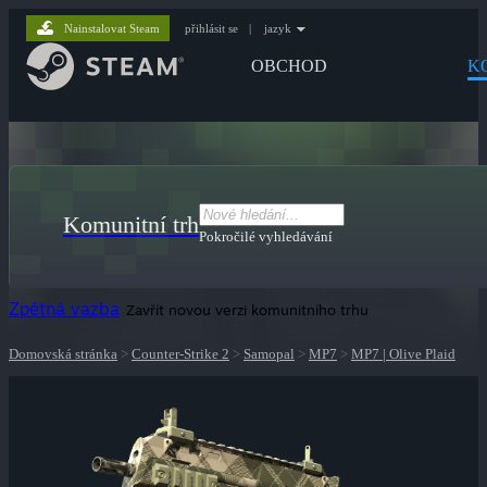
Nainstalovat Steam
přihlásit se
|
jazyk
OBCHOD
K
Komunitní trh
Pokročilé vyhledávání
Zpětná vazba
Zavřít novou verzi komunitního trhu
Domovská stránka
>
Counter-Strike 2
>
Samopal
>
MP7
>
MP7 | Olive Plaid