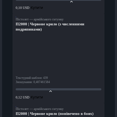
Купити
0,10 USD
Пістолет — армійського ґатунку
П2000 | Червоне крило (з численними
подряпинами)
Текстурний шаблон
:
439
Зношування
:
0,407461584
Купити
0,12 USD
Пістолет — армійського ґатунку
П2000 | Червоне крило (понівечено в боях)