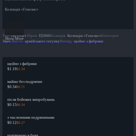
Колекція «Генезис»
Тип
:
Пістолет
Зброя
:
П2000
Колекція
:
Колекція «Генезис»
Категорія
:
Show More
Звич.
Якість
:
армійського ґатунку
Вигляд
:
щойно з фабрики
щойно з фабрики
$1.19
$2.34
майже без подряпин
$0.34
$0.71
після бойових випробувань
$0.15
$0.34
з численними подряпинами
$0.12
$0.27
понівечено в боях