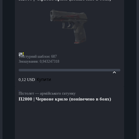
Текстурний шаблон
:
687
Зношування
:
0,943247318
Купити
0,12 USD
Пістолет — армійського ґатунку
П2000 | Червоне крило (понівечено в боях)