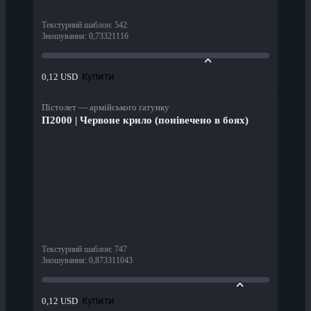
Текстурний шаблон
:
542
Зношування
:
0,73321116
Купити
0,12 USD
Пістолет — армійського ґатунку
П2000 | Червоне крило (понівечено в боях)
Текстурний шаблон
:
747
Зношування
:
0,873311043
Купити
0,12 USD