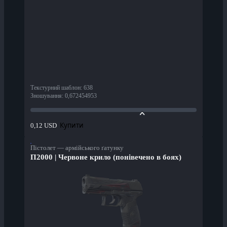
Текстурний шаблон
:
638
Зношування
:
0,672454953
Купити
0,12 USD
Пістолет — армійського ґатунку
П2000 | Червоне крило (понівечено в боях)