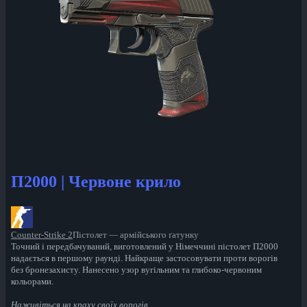
П2000 | Червоне крило
Counter-Strike 2
Пістолет — армійського ґатунку
Точний і передбачуваний, виготовлений у Німеччині пістолет П2000
надається в першому раунді. Найкраще застосовувати проти ворогів
без бронезахисту. Нанесено узор вугільним та глибоко-червоним
кольорами.
Наживіться на краху своїх ворогів