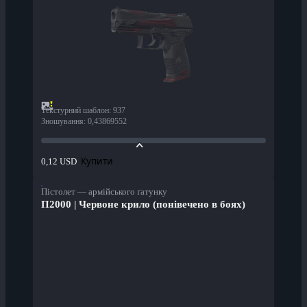
Текстурний шаблон
:
937
Зношування
:
0,43869552
Купити
0,12 USD
Пістолет — армійського ґатунку
П2000 | Червоне крило (понівечено в боях)