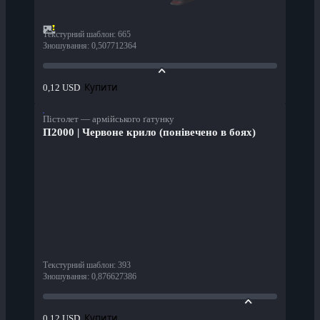
Текстурний шаблон
:
665
Зношування
:
0,507712364
Купити
0,12 USD
Пістолет — армійського ґатунку
П2000 | Червоне крило (понівечено в боях)
Текстурний шаблон
:
393
Зношування
:
0,876627386
Купити
0,12 USD