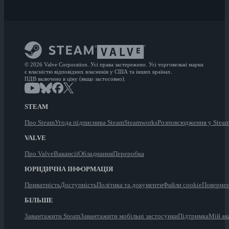
© 2026 Valve Corporation. Усі права застережено. Усі торговельні марки
є власністю відповідних власників у США та інших країнах.
ПДВ включено в ціну (якщо застосовно).
STEAM
Про Steam
Угода підписника Steam
Steamworks
Розповсюдження у Stea
VALVE
Про Valve
Вакансії
Обладнання
Переробка
ЮРИДИЧНА ІНФОРМАЦІЯ
Приватність
Доступність
Політика та документи
Файли cookie
Повернен
БІЛЬШЕ
Завантажити Steam
Завантажити мобільні застосунки
Підтримка
Мій ак