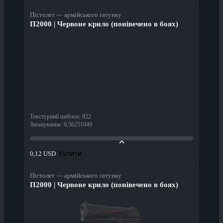
Пістолет — армійського ґатунку
П2000 | Червоне крило (понівечено в боях)
Текстурний шаблон
:
822
Зношування
:
0,56251049
Купити
0,12 USD
Пістолет — армійського ґатунку
П2000 | Червоне крило (понівечено в боях)