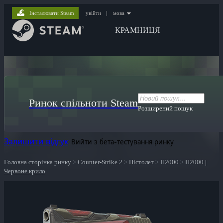
Інсталювати Steam
увійти
|
мова
КРАМНИЦЯ
Ринок спільноти Steam
Розширений пошук
Залишити відгук
Вийти з бета-тестування ринку
Головна сторінка ринку
>
Counter-Strike 2
>
Пістолет
>
П2000
>
П2000 |
Червоне крило