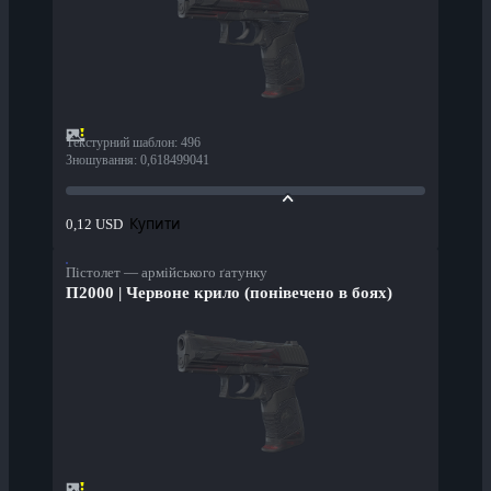
Текстурний шаблон
:
496
Зношування
:
0,618499041
Купити
0,12 USD
Пістолет — армійського ґатунку
П2000 | Червоне крило (понівечено в боях)