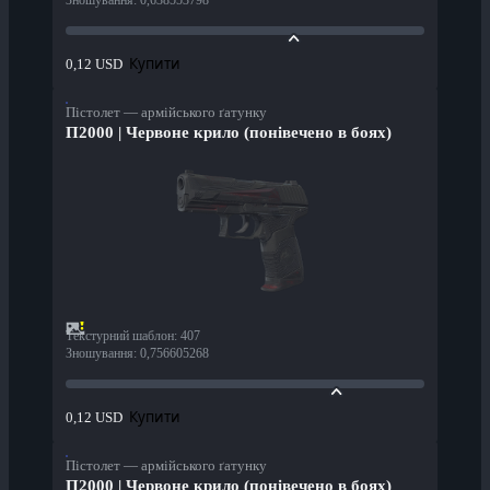
Зношування
:
0,638553798
Купити
0,12 USD
Пістолет — армійського ґатунку
П2000 | Червоне крило (понівечено в боях)
Текстурний шаблон
:
407
Зношування
:
0,756605268
Купити
0,12 USD
Пістолет — армійського ґатунку
П2000 | Червоне крило (понівечено в боях)