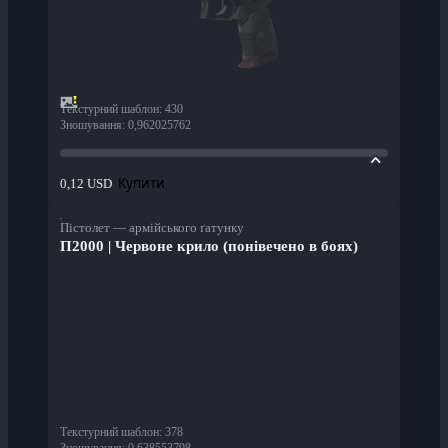
Текстурний шаблон
:
430
Зношування
:
0,962025762
Купити
0,12 USD
Пістолет — армійського ґатунку
П2000 | Червоне крило (понівечено в боях)
Текстурний шаблон
:
378