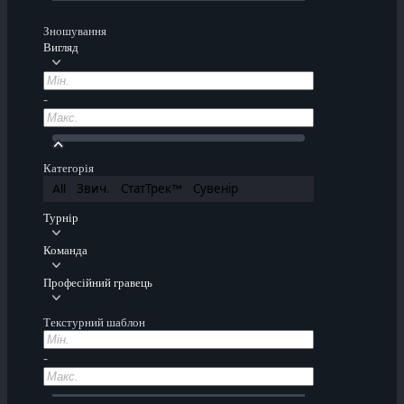
Зношування
Вигляд
-
Категорія
All
Звич.
СтатТрек™
Сувенір
Турнір
Команда
Професійний гравець
Текстурний шаблон
-