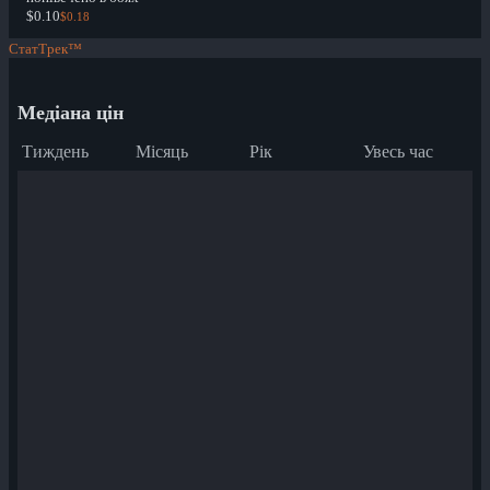
$0.10
$0.18
СтатТрек™
Медіана цін
Тиждень
Місяць
Рік
Увесь час