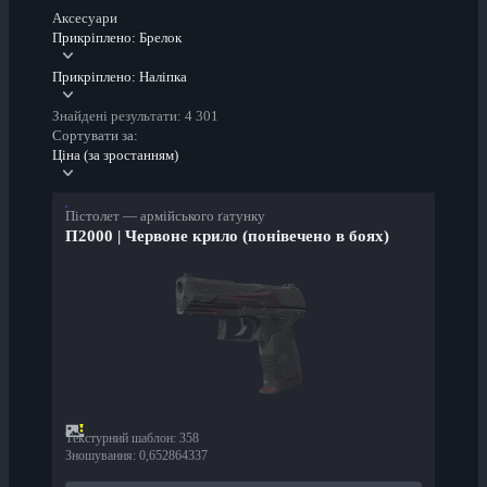
Аксесуари
Прикріплено: Брелок
Прикріплено: Наліпка
Знайдені результати: 4 301
Сортувати за:
Ціна (за зростанням)
Пістолет — армійського ґатунку
П2000 | Червоне крило (понівечено в боях)
Текстурний шаблон
:
358
Зношування
:
0,652864337