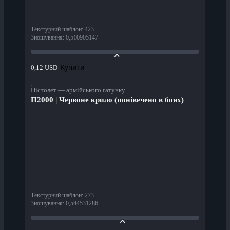
Текстурний шаблон
:
423
Зношування
:
0,510905147
Купити
0,12 USD
Пістолет — армійського ґатунку
П2000 | Червоне крило (понівечено в боях)
Текстурний шаблон
:
273
Зношування
:
0,544531286