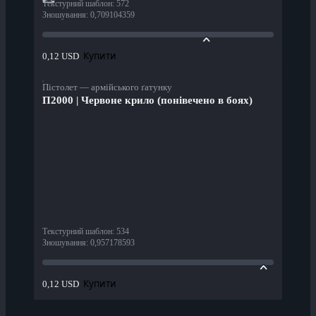
Текстурний шаблон
:
572
Зношування
:
0,709104359
Купити
0,12 USD
Пістолет — армійського ґатунку
П2000 | Червоне крило (понівечено в боях)
Текстурний шаблон
:
534
Зношування
:
0,957178593
Купити
0,12 USD