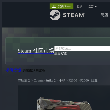
安装 Steam
登录
|
语言
商店
Steam 社区市场
高级搜索
提供反馈
退出市场测试版
市场主页
>
Counter-Strike 2
>
手枪
>
P2000
>
P2000 | 红翼