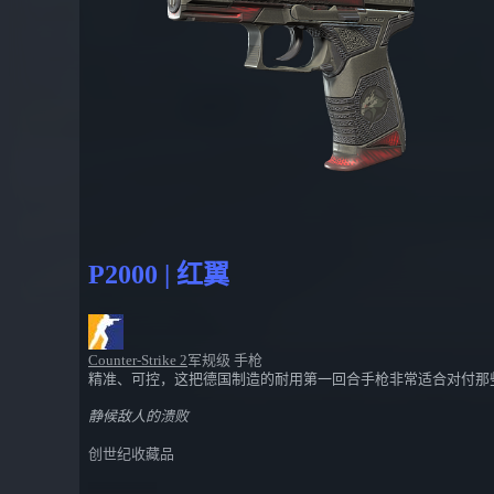
P2000 | 红翼
Counter-Strike 2
军规级 手枪
精准、可控，这把德国制造的耐用第一回合手枪非常适合对付那
静候敌人的溃败
创世纪收藏品