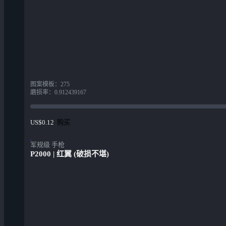
图案模板
：
275
磨损率
：
0.912439167
购买
US$0.12
军规级 手枪
P2000 | 红翼 (破损不堪)