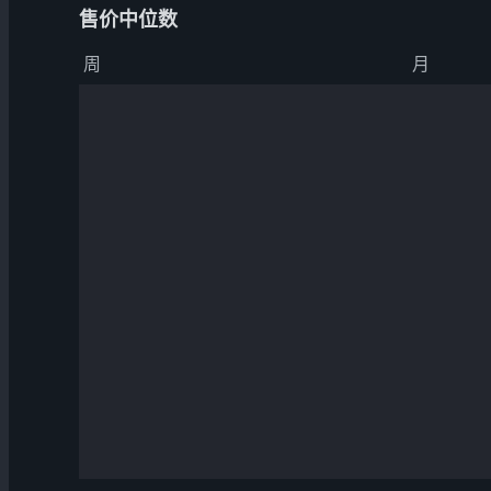
售价中位数
周
月