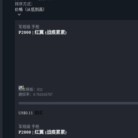
排序方式：
价格（从低到高）
军规级 手枪
P2000 | 红翼 (战痕累累)
图案模板
：
932
磨损率
：
0.761616707
购买
US$0.11
军规级 手枪
P2000 | 红翼 (战痕累累)