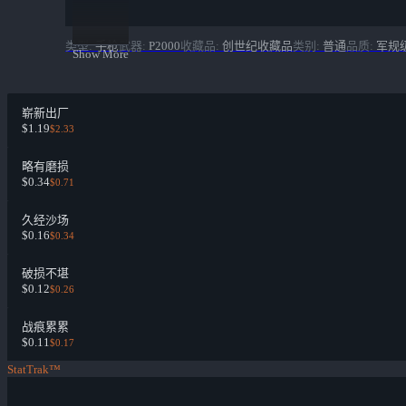
类型
:
手枪
武器
:
P2000
收藏品
:
创世纪收藏品
类别
:
普通
品质
:
军规
Show More
崭新出厂
$1.19
$2.33
略有磨损
$0.34
$0.71
久经沙场
$0.16
$0.34
破损不堪
$0.12
$0.26
战痕累累
$0.11
$0.17
StatTrak™