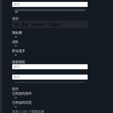
类别
All
普通
StatTrak™
纪念品
锦标赛
战队
职业选手
图案模板
-
配件
已附加的挂件
已附加的印花
找到 4,396 个搜索结果