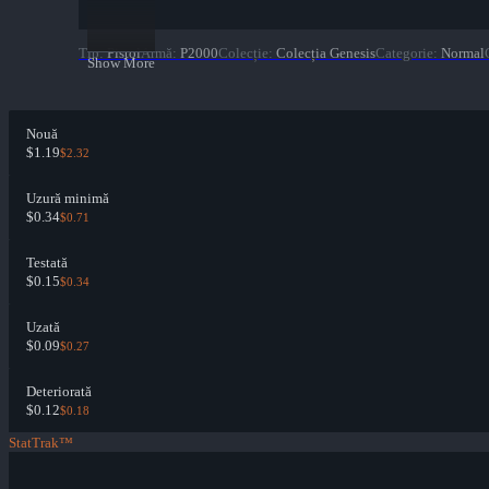
Tip
:
Pistol
Armă
:
P2000
Colecție
:
Colecția Genesis
Categorie
:
Normal
Show More
Nouă
$1.19
$2.32
Uzură minimă
$0.34
$0.71
Testată
$0.15
$0.34
Uzată
$0.09
$0.27
Deteriorată
$0.12
$0.18
StatTrak™