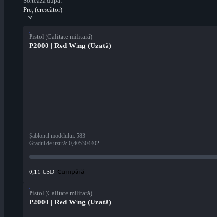
Sortează după:
Preț (crescător)
Pistol (Calitate militară)
P2000 | Red Wing (Uzată)
Șablonul modelului
:
583
Gradul de uzură
:
0,405304402
Cumpără
0,11 USD
Pistol (Calitate militară)
P2000 | Red Wing (Uzată)