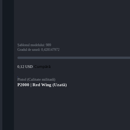
Șablonul modelului
:
989
Gradul de uzură
:
0,428147972
Cumpără
0,12 USD
Pistol (Calitate militară)
P2000 | Red Wing (Uzată)