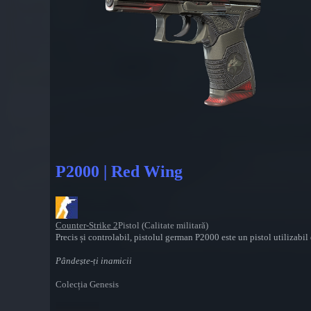
P2000 | Red Wing
Counter-Strike 2
Pistol (Calitate militară)
Precis și controlabil, pistolul german P2000 este un pistol utilizabi
Pândește-ți inamicii
Colecția Genesis