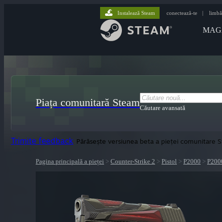
Instalează Steam
conectează-te
|
limbă
MAG
Piața comunitară Steam
Căutare avansată
Trimite feedback
Părăsește versiunea beta a pieței comunitare 
Pagina principală a pieței
>
Counter-Strike 2
>
Pistol
>
P2000
>
P200
lui