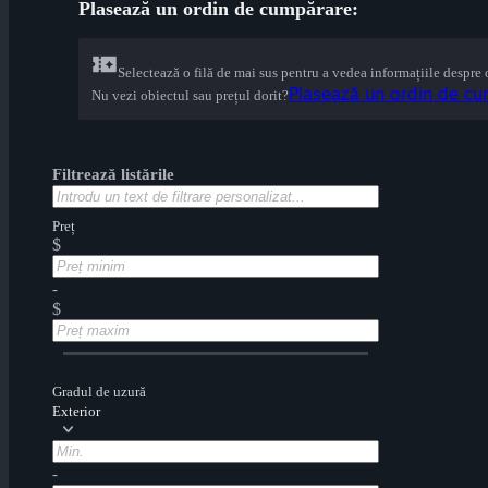
Plasează un ordin de cumpărare:
Selectează o filă de mai sus pentru a vedea informațiile despre
Plasează un ordin de cum
Nu vezi obiectul sau prețul dorit?
Filtrează listările
Preț
$
-
$
Gradul de uzură
Exterior
-