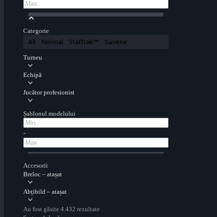
Categorie
All
Normal
StatTrak™
Suvenir
Turneu
Echipă
Jucător profesionist
Șablonul modelului
-
Accesorii
Breloc – atașat
Abțibild – atașat
Au fost găsite 4.432 rezultate