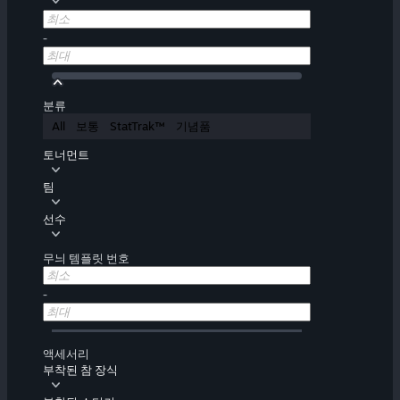
-
분류
All
보통
StatTrak™
기념품
토너먼트
팀
선수
무늬 템플릿 번호
-
액세서리
부착된 참 장식