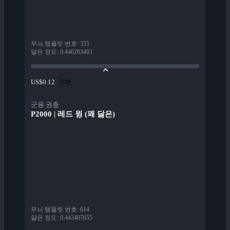
무늬 템플릿 번호
:
355
닳은 정도
:
0.446263403
구매
US$0.12
군용 권총
P2000 | 레드 윙 (꽤 닳은)
무늬 템플릿 번호
:
614
닳은 정도
:
0.443407655