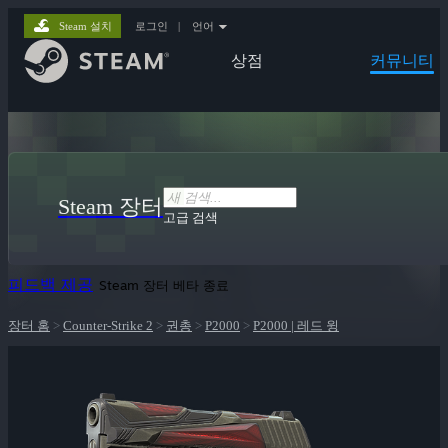
Steam 설치
로그인
|
언어
상점
커뮤니티
Steam 장터
고급 검색
피드백 제공
Steam 장터 베타 종료
장터 홈
>
Counter-Strike 2
>
권총
>
P2000
>
P2000 | 레드 윙