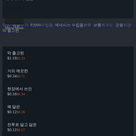
유형
:
권총
무기
:
P2000
수집품
:
제네시스 수집품
분류
:
보통
희귀도
:
군용
외관
:
Show More
막 출고된
막 출고된
$1.19
$2.33
거의 깨끗한
$0.34
$0.71
현장에서 쓰인
$0.16
$0.34
꽤 닳은
$0.12
$0.26
전투로 닳고 닳은
$0.12
$0.17