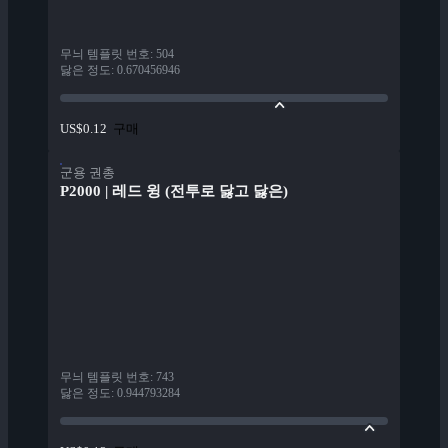
무늬 템플릿 번호
:
504
닳은 정도
:
0.670456946
구매
US$0.12
군용 권총
P2000 | 레드 윙 (전투로 닳고 닳은)
무늬 템플릿 번호
:
743
닳은 정도
:
0.944793284