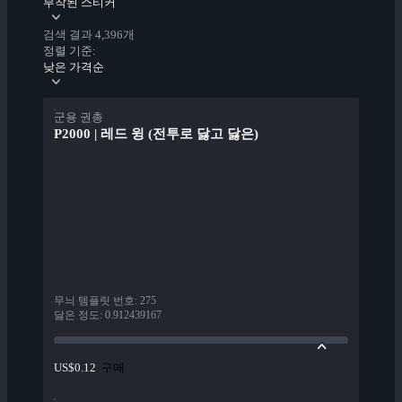
부착된 스티커
검색 결과 4,396개
정렬 기준:
낮은 가격순
군용 권총
P2000 | 레드 윙 (전투로 닳고 닳은)
무늬 템플릿 번호
:
275
닳은 정도
:
0.912439167
구매
US$0.12