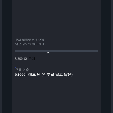
무늬 템플릿 번호
:
239
닳은 정도
:
0.400106043
구매
US$0.12
군용 권총
P2000 | 레드 윙 (전투로 닳고 닳은)