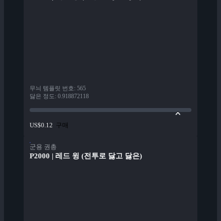
무늬 템플릿 번호
:
565
닳은 정도
:
0.918872118
구매
US$0.12
군용 권총
P2000 | 레드 윙 (전투로 닳고 닳은)