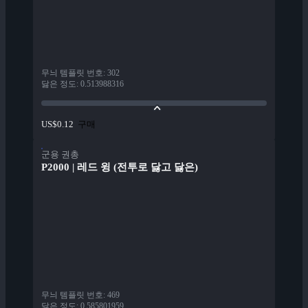
무늬 템플릿 번호
:
302
닳은 정도
:
0.513988316
구매
US$0.12
군용 권총
P2000 | 레드 윙 (전투로 닳고 닳은)
무늬 템플릿 번호
:
469
닳은 정도
:
0.585801959