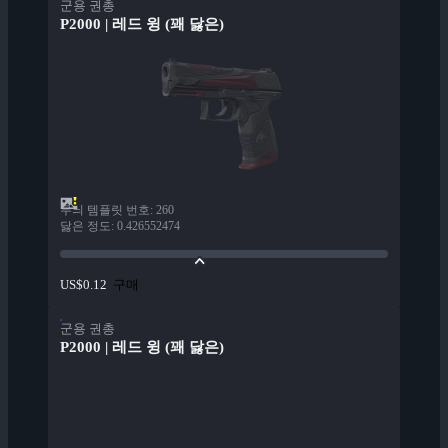
군용 권총
P2000 | 레드 윙 (꽤 닳은)
무늬 템플릿 번호
:
260
닳은 정도
:
0.426552474
구매
US$0.12
군용 권총
P2000 | 레드 윙 (꽤 닳은)