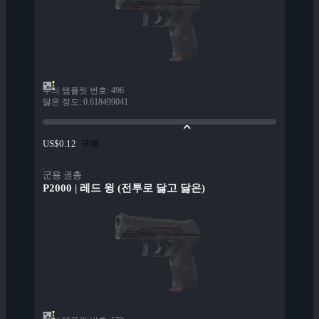
무늬 템플릿 번호
:
496
닳은 정도
:
0.618499041
구매
US$0.12
군용 권총
P2000 | 레드 윙 (전투로 닳고 닳은)