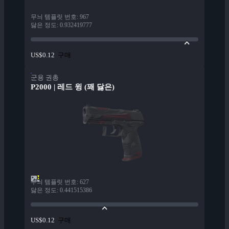
무늬 템플릿 번호
:
967
닳은 정도
:
0.932419777
구매
US$0.12
군용 권총
P2000 | 레드 윙 (꽤 닳은)
무늬 템플릿 번호
:
627
닳은 정도
:
0.441515386
구매
US$0.12