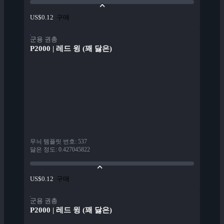
구매
US$0.12
군용 권총
P2000 | 레드 윙 (꽤 닳은)
무늬 템플릿 번호
:
537
닳은 정도
:
0.427045822
구매
US$0.12
군용 권총
P2000 | 레드 윙 (꽤 닳은)