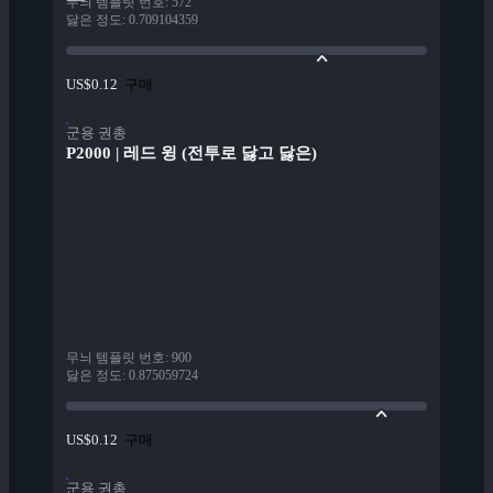
무늬 템플릿 번호
:
572
닳은 정도
:
0.709104359
구매
US$0.12
군용 권총
P2000 | 레드 윙 (전투로 닳고 닳은)
무늬 템플릿 번호
:
900
닳은 정도
:
0.875059724
구매
US$0.12
군용 권총