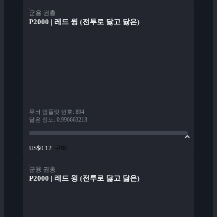
군용 권총
P2000 | 레드 윙 (전투로 닳고 닳은)
무늬 템플릿 번호
:
894
닳은 정도
:
0.996663213
구매
US$0.12
군용 권총
P2000 | 레드 윙 (전투로 닳고 닳은)