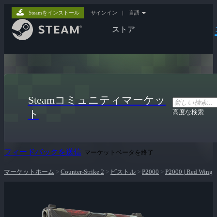
Steamをインストール
サインイン
|
言語
ストア
Steamコミュニティマーケッ
ト
高度な検索
フィードバックを送信
マーケットベータを終了
マーケットホーム
>
Counter-Strike 2
>
ピストル
>
P2000
>
P2000 | Red Wing