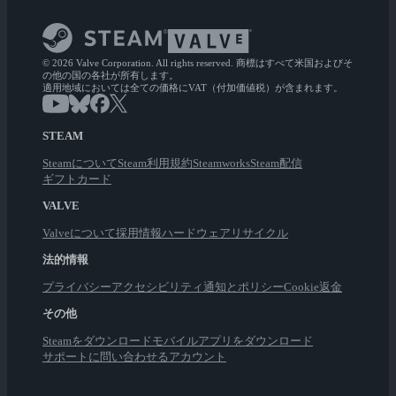
© 2026 Valve Corporation. All rights reserved. 商標はすべて米国およびそ
の他の国の各社が所有します。
適用地域においては全ての価格にVAT（付加価値税）が含まれます。
STEAM
Steamについて
Steam利用規約
Steamworks
Steam配信
ギフトカード
VALVE
Valveについて
採用情報
ハードウェア
リサイクル
法的情報
プライバシー
アクセシビリティ
通知とポリシー
Cookie
返金
その他
Steamをダウンロード
モバイルアプリをダウンロード
サポートに問い合わせる
アカウント