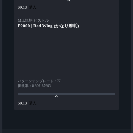
購入
$0.13
MIL規格 ピストル
P2000 | Red Wing (かなり摩耗)
パターンテンプレート
：
77
損耗率
：
0.396187603
購入
$0.13