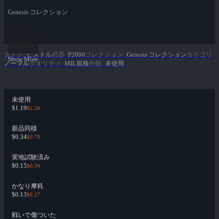
Genesis コレクション
タイプ
:
ピストル
武器
:
P2000
コレクション
:
Genesis コレクション
カテゴリ
:
Show More
ノーマル
クオリティ
:
MIL規格
外観
:
未使用
未使用
$1.19
$2.26
新品同様
$0.34
$0.70
実地試験済み
$0.15
$0.34
かなり摩耗
$0.13
$0.27
戦いで傷ついた