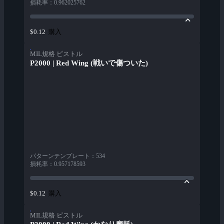
損耗率
：
0.962025762
購入
$0.12
MIL規格 ピストル
P2000 | Red Wing (戦いで傷ついた)
パターンテンプレート
：
534
損耗率
：
0.957178593
購入
$0.12
MIL規格 ピストル