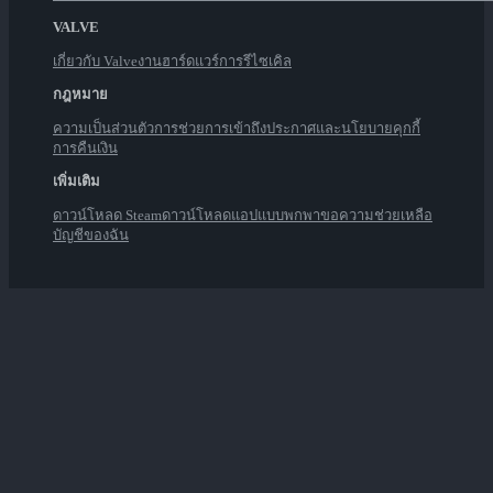
VALVE
เกี่ยวกับ Valve
งาน
ฮาร์ดแวร์
การรีไซเคิล
กฎหมาย
ความเป็นส่วนตัว
การช่วยการเข้าถึง
ประกาศและนโยบาย
คุกกี้
การคืนเงิน
เพิ่มเติม
ดาวน์โหลด Steam
ดาวน์โหลดแอปแบบพกพา
ขอความช่วยเหลือ
บัญชีของฉัน