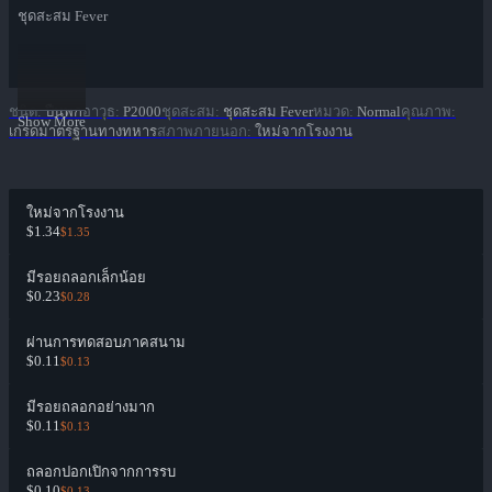
ชุดสะสม Fever
ชนิด
:
ปืนพก
อาวุธ
:
P2000
ชุดสะสม
:
ชุดสะสม Fever
หมวด
:
Normal
คุณภาพ
:
Show More
เกรดมาตรฐานทางทหาร
สภาพภายนอก
:
ใหม่จากโรงงาน
ใหม่จากโรงงาน
$1.34
$1.35
มีรอยถลอกเล็กน้อย
$0.23
$0.28
ผ่านการทดสอบภาคสนาม
$0.11
$0.13
มีรอยถลอกอย่างมาก
$0.11
$0.13
ถลอกปอกเปิกจากการรบ
$0.10
$0.13