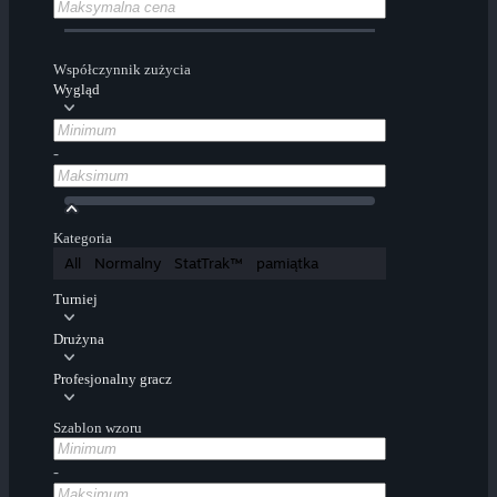
Współczynnik zużycia
Wygląd
-
Kategoria
All
Normalny
StatTrak™
pamiątka
Turniej
Drużyna
Profesjonalny gracz
Szablon wzoru
-