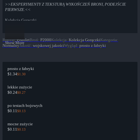
>>EKSPERYMENTY Z TEKSTURĄ WYKOŃCZEŃ BRONI, PODEJŚCIE
PIERWSZE.<<
Kolekcja Gorączki
Rodzaj
:
Pistolet
Broń
:
P2000
Kolekcja
:
Kolekcja Gorączki
Kategoria
:
Show More
Normalny
Jakość
:
wojskowej jakości
Wygląd
:
prosto z fabryki
prosto z fabryki
$1.34
$1.30
lekkie zużycie
$0.24
$0.27
po testach bojowych
$0.11
$0.13
mocne zużycie
$0.11
$0.13