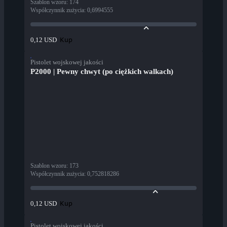
Szablon wzoru
:
174
Współczynnik zużycia
:
0,6994555
Kup
0,12 USD
Pistolet wojskowej jakości
P2000 | Pewny chwyt (po ciężkich walkach)
Szablon wzoru
:
173
Współczynnik zużycia
:
0,752818286
Kup
0,12 USD
Pistolet wojskowej jakości