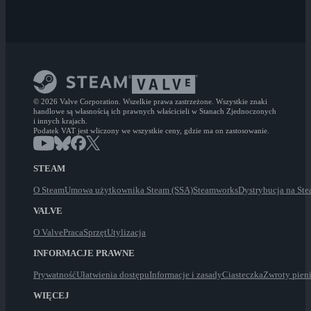
© 2026 Valve Corporation. Wszelkie prawa zastrzeżone. Wszystkie znaki
handlowe są własnością ich prawnych właścicieli w Stanach Zjednoczonych
i innych krajach.
Podatek VAT jest wliczony we wszystkie ceny, gdzie ma on zastosowanie.
STEAM
O Steam
Umowa użytkownika Steam (SSA)
Steamworks
Dystrybucja na St
VALVE
O Valve
Praca
Sprzęt
Utylizacja
INFORMACJE PRAWNE
Prywatność
Ułatwienia dostępu
Informacje i zasady
Ciasteczka
Zwroty pien
WIĘCEJ