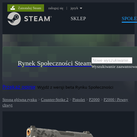
Zainstaluj Steam
zaloguj się
|
język
SKLEP
SPOŁ
Rynek Społeczności Steam
Wyszukiwanie zaawansow
Przekaż opinię
Wyjdź z wersji beta Rynku Społeczności
Strona główna rynku
>
Counter-Strike 2
>
Pistolet
>
P2000
>
P2000 | Pewny
chwyt