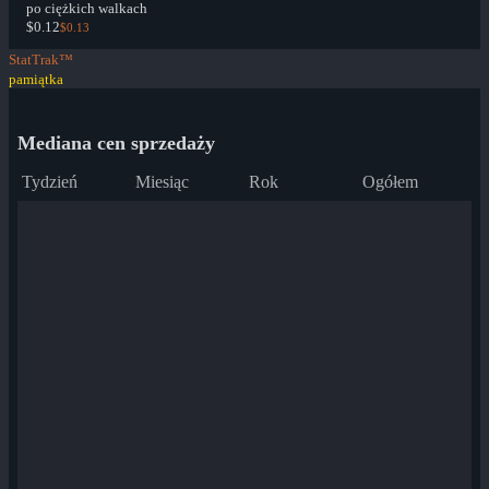
po ciężkich walkach
$0.12
$0.13
StatTrak™
pamiątka
Mediana cen sprzedaży
Tydzień
Miesiąc
Rok
Ogółem