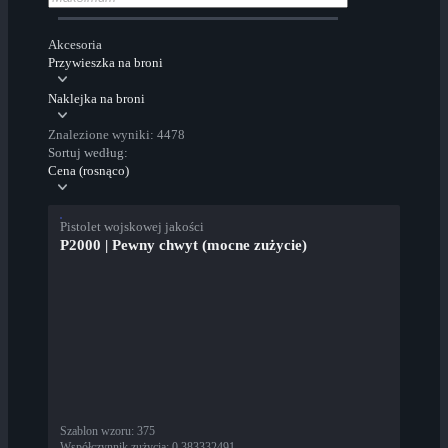
Akcesoria
Przywieszka na broni
Naklejka na broni
Znalezione wyniki: 4478
Sortuj według:
Cena (rosnąco)
Pistolet wojskowej jakości
P2000 | Pewny chwyt (mocne zużycie)
Szablon wzoru
:
375
Współczynnik zużycia
:
0,383332491