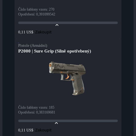
Číslo šablony vzoru
:
270
Opotřebení
:
0,391099542
Zakoupit
0,11 US$
Pistole (Armádní)
P2000 | Sure Grip (Silně opotřebený)
Číslo šablony vzoru
:
185
Opotřebení
:
0,383169681
Zakoupit
0,11 US$