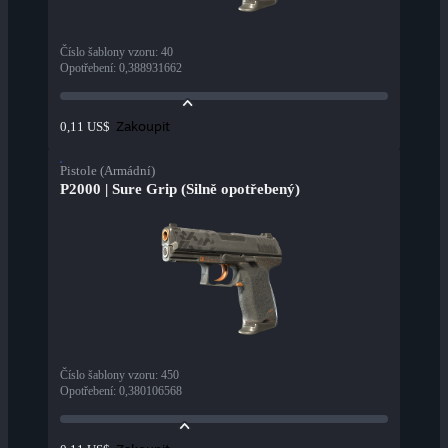
Číslo šablony vzoru
:
40
Opotřebení
:
0,388931662
Zakoupit
0,11 US$
Pistole (Armádní)
P2000 | Sure Grip (Silně opotřebený)
Číslo šablony vzoru
:
450
Opotřebení
:
0,380106568