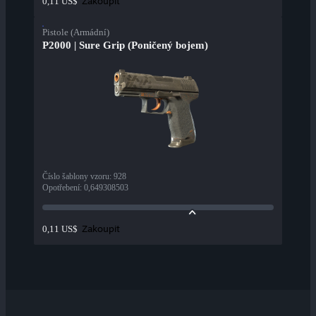
Zakoupit
0,11 US$
Pistole (Armádní)
P2000 | Sure Grip (Poničený bojem)
Číslo šablony vzoru
:
928
Opotřebení
:
0,649308503
Zakoupit
0,11 US$