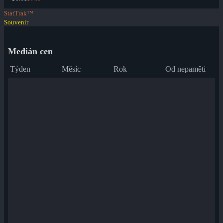
StatTrak™
Souvenir
Medián cen
Týden
Měsíc
Rok
Od nepaměti