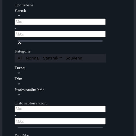
Opotřebení
Povrch
-
Kategorie
All
Normal
StatTrak™
Souvenir
Turnaj
Tým
Profesionální hráč
Číslo šablony vzoru
-
Doplňky