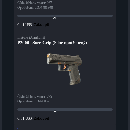
Číslo šablony vzoru
:
267
Opotřebení
:
0,394481808
Zakoupit
0,11 US$
Pistole (Armádní)
P2000 | Sure Grip (Silně opotřebený)
Číslo šablony vzoru
:
775
Opotřebení
:
0,39709571
Zakoupit
0,11 US$