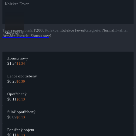
Kolekce Fever
Typ
:
Pistole
Zbraň
:
P2000
Kolekce
:
Kolekce Fever
Kategorie
:
Normal
Kvalita
:
Show More
Armádní
Povrch
:
Zbrusu nový
Zbrusu nový
$1.34
$1.34
Lehce opotřebený
$0.23
$0.30
Opotřebený
$0.11
$0.13
Silně opotřebený
$0.09
$0.13
Poničený bojem
$0.11
$0.13