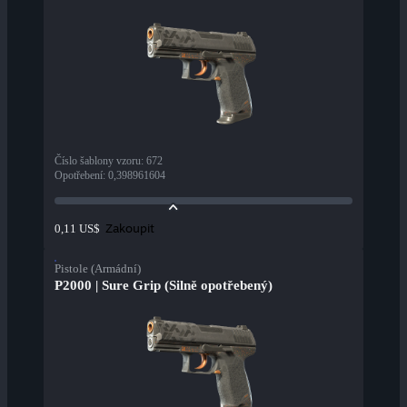
Číslo šablony vzoru
:
672
Opotřebení
:
0,398961604
Zakoupit
0,11 US$
Pistole (Armádní)
P2000 | Sure Grip (Silně opotřebený)