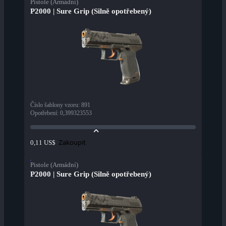
Pistole (Armádní)
P2000 | Sure Grip (Silně opotřebený)
Číslo šablony vzoru
:
891
Opotřebení
:
0,399323553
Zakoupit
0,11 US$
Pistole (Armádní)
P2000 | Sure Grip (Silně opotřebený)