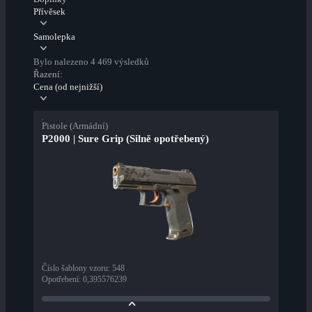
Přívěsek
Samolepka
Bylo nalezeno 4 469 výsledků
Řazení:
Cena (od nejnižší)
Pistole (Armádní)
P2000 | Sure Grip (Silně opotřebený)
Číslo šablony vzoru
:
548
Opotřebení
:
0,395576239