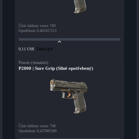
Číslo šablony vzoru
:
769
Opotřebení
:
0,402417213
Zakoupit
0,11 US$
Pistole (Armádní)
P2000 | Sure Grip (Silně opotřebený)
Číslo šablony vzoru
:
748
Opotřebení
:
0,437085569