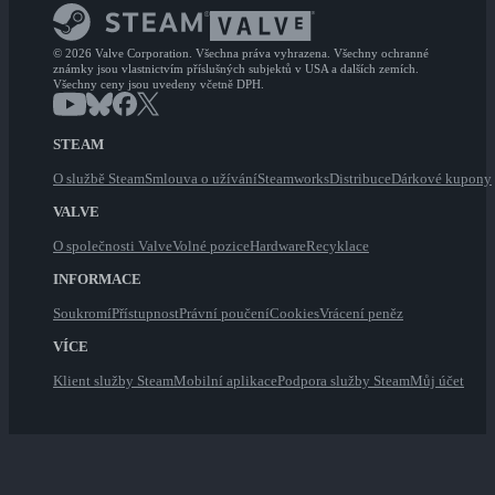
© 2026 Valve Corporation. Všechna práva vyhrazena. Všechny ochranné
známky jsou vlastnictvím příslušných subjektů v USA a dalších zemích.
Všechny ceny jsou uvedeny včetně DPH.
STEAM
O službě Steam
Smlouva o užívání
Steamworks
Distribuce
Dárkové kupony
VALVE
O společnosti Valve
Volné pozice
Hardware
Recyklace
INFORMACE
Soukromí
Přístupnost
Právní poučení
Cookies
Vrácení peněz
VÍCE
Klient služby Steam
Mobilní aplikace
Podpora služby Steam
Můj účet