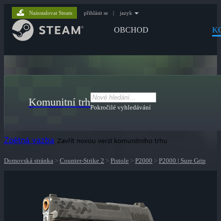
Nainstalovat Steam
přihlásit se
|
jazyk
OBCHOD
K
Komunitní trh
Pokročilé vyhledávání
Zpětná vazba
Zavřít novou verzi komunitního trhu
Domovská stránka
>
Counter-Strike 2
>
Pistole
>
P2000
>
P2000 | Sure Grip