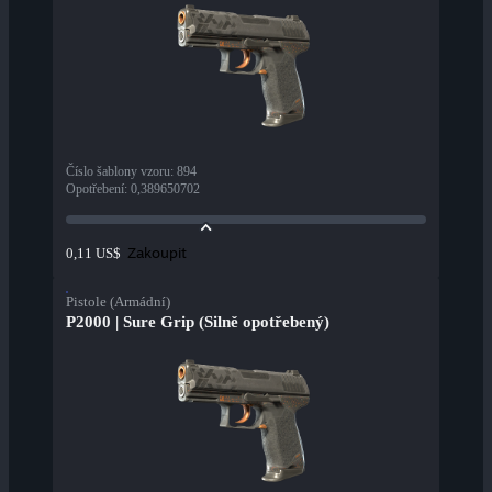
Číslo šablony vzoru
:
894
Opotřebení
:
0,389650702
Zakoupit
0,11 US$
Pistole (Armádní)
P2000 | Sure Grip (Silně opotřebený)