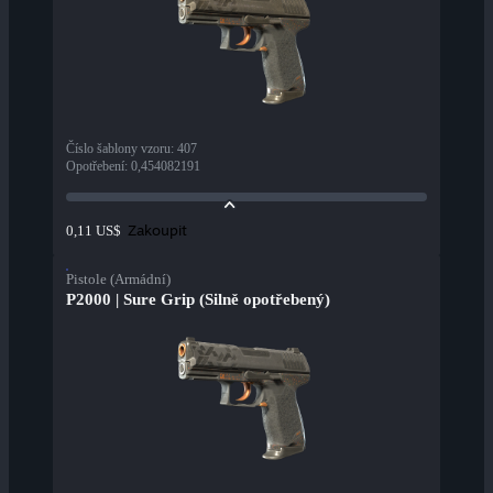
Číslo šablony vzoru
:
407
Opotřebení
:
0,454082191
Zakoupit
0,11 US$
Pistole (Armádní)
P2000 | Sure Grip (Silně opotřebený)