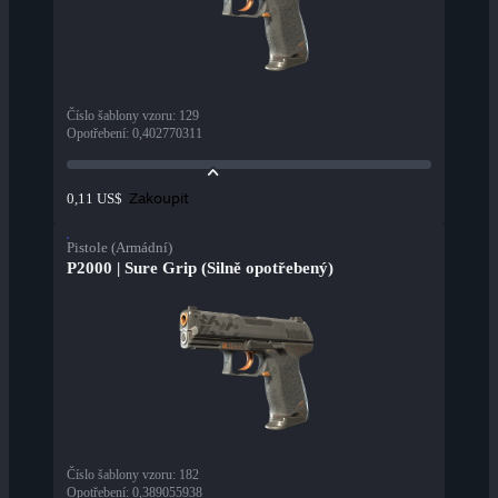
Číslo šablony vzoru
:
129
Opotřebení
:
0,402770311
Zakoupit
0,11 US$
Pistole (Armádní)
P2000 | Sure Grip (Silně opotřebený)
Číslo šablony vzoru
:
182
Opotřebení
:
0,389055938