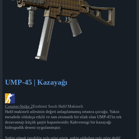
UMP-45 | Kazayağı
Counter-Strike 2
Endüstri Sınıfı Hafif Makineli
Hafif makineli ailesinin değeri anlaşılamamış ortanca çocuğu. Yakın
mesafede oldukça etkili ve tam otomatik bir silah olan UMP-45'in tek
dezavantajı küçük şarjör kapasitesidir. Kahverengi bir kazayağı
hidrografik deseni uygulanmıştır.
Sahip olmak istediğin role göre giyin, sahip olduğun role göre değil