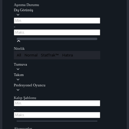
Aşınma Durumu
Dış Görünüş
-
Nitelik
All
Normal
StatTrak™
Hatıra
Turnuva
Takım
Profesyonel Oyuncu
Kalıp Şablonu
-
Aksesuarlar