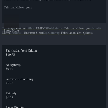
Tahribat Koleksiyonu
Tür
:
Hafif Makineli
Silah
:
UMP-45
Koleksiyon
:
Tahribat Koleksiyonu
Nitelik
:
Show More
Normal
Nadirlik
:
Endüstri Sınıfı
Dış Görünüş
:
Fabrikadan Yeni Çıkmış
Fabrikadan Yeni Çıkmış
$10.75
Az Aşınmış
$9.10
Görevde Kullanılmış
$5.98
Eskimiş
$6.62
Savaş Görmüş