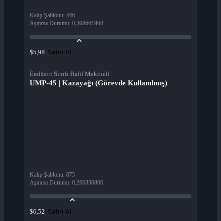
Kalıp Şablonu
:
446
Aşınma Durumu
:
0,308661968
Satın Al
$5,98
Endüstri Sınıfı Hafif Makineli
UMP-45 | Kazayağı (Görevde Kullanılmış)
Kalıp Şablonu
:
875
Aşınma Durumu
:
0,266350806
Satın Al
$6,52