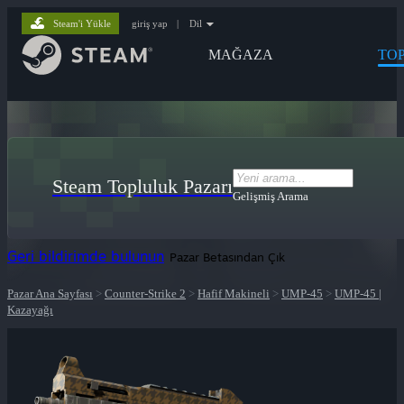
Steam'i Yükle
giriş yap
|
Dil
MAĞAZA
TO
Steam Topluluk Pazarı
Gelişmiş Arama
Geri bildirimde bulunun
Pazar Betasından Çık
Pazar Ana Sayfası
>
Counter-Strike 2
>
Hafif Makineli
>
UMP-45
>
UMP-45 |
Kazayağı