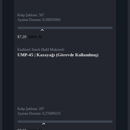
Kalıp Şablonu
:
587
Aşınma Durumu
:
0,260926962
Satın Al
$7,20
Endüstri Sınıfı Hafif Makineli
UMP-45 | Kazayağı (Görevde Kullanılmış)
Kalıp Şablonu
:
297
Aşınma Durumu
:
0,276999235