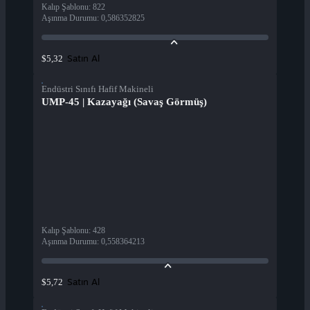
Kalıp Şablonu
:
822
Aşınma Durumu
:
0,586352825
Satın Al
$5,32
Endüstri Sınıfı Hafif Makineli
UMP-45 | Kazayağı (Savaş Görmüş)
Kalıp Şablonu
:
428
Aşınma Durumu
:
0,558364213
Satın Al
$5,72