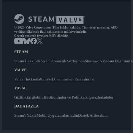
© 2026 Valve Corporation. Tüm hakları saklıdır. Tüm ticari markalar, ABD
ve diğer ülkelerde ilgili sahiplerinin mülkiyetindedir.
Geçerli yerlerde fiyatlara KDV dâhildir.
STEAM
Steam Hakkında
Steam Abonelik Sözleşmesi
Steamworks
Steam Dağıtımı
He
VALVE
Valve Hakkında
Kariyer
Donanım
Geri Dönüştürme
YASAL
Gizlilik
Erişilebilirlik
Bildirimler ve Politikalar
Çerezler
İadeler
DAHA FAZLA
Steam'i Yükle
Mobil Uygulamaları Edin
Destek Al
Hesabım