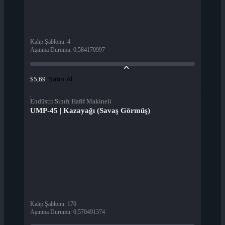
Kalıp Şablonu
:
4
Aşınma Durumu
:
0,584170997
Satın Al
$5,69
Endüstri Sınıfı Hafif Makineli
UMP-45 | Kazayağı (Savaş Görmüş)
Kalıp Şablonu
:
170
Aşınma Durumu
:
0,570491374