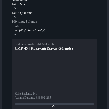
Takılı Süs
Takılı Çıkartma
169 sonuç bulundu
Sırala:
Fiyat (düşükten yükseğe)
Endüstri Sınıfı Hafif Makineli
UMP-45 | Kazayağı (Savaş Görmüş)
Kalıp Şablonu
:
141
Aşınma Durumu
:
0,488024235