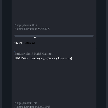
Kalıp Şablonu
:
863
Aşınma Durumu
:
0,262751222
Satın Al
$6,79
Endüstri Sınıfı Hafif Makineli
UMP-45 | Kazayağı (Savaş Görmüş)
Kalıp Şablonu
:
150
Aşınma Durumu
:
0,500930905