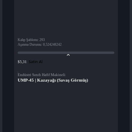
Kalıp Şablonu
:
293
Aşınma Durumu
:
0,524248242
Satın Al
$5,31
Endüstri Sınıfı Hafif Makineli
UMP-45 | Kazayağı (Savaş Görmüş)