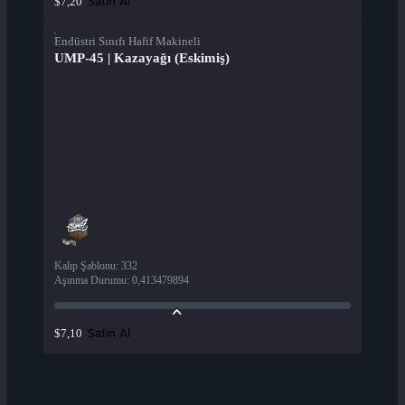
Satın Al
$7,20
Endüstri Sınıfı Hafif Makineli
UMP-45 | Kazayağı (Eskimiş)
Kalıp Şablonu
:
332
Aşınma Durumu
:
0,413479894
Satın Al
$7,10