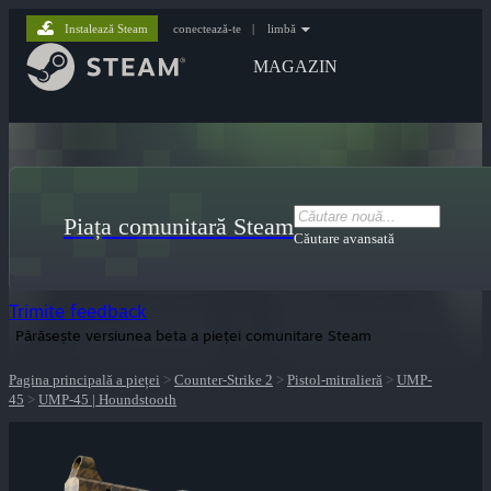
Instalează Steam
conectează-te
|
limbă
MAGAZIN
Piața comunitară Steam
Căutare avansată
Trimite feedback
Părăsește versiunea beta a pieței comunitare Steam
Pagina principală a pieței
>
Counter-Strike 2
>
Pistol-mitralieră
>
UMP-
45
>
UMP-45 | Houndstooth
lui