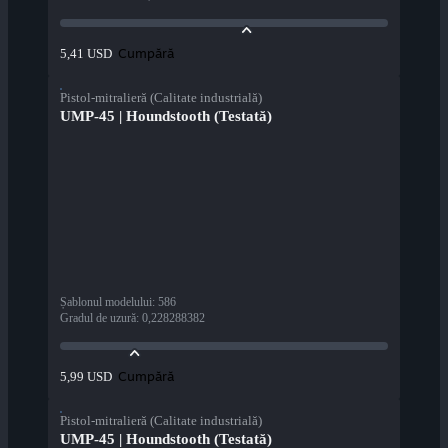
Cumpără
5,41 USD
Pistol-mitralieră (Calitate industrială)
UMP-45 | Houndstooth (Testată)
Șablonul modelului
:
586
Gradul de uzură
:
0,228288382
Cumpără
5,99 USD
Pistol-mitralieră (Calitate industrială)
UMP-45 | Houndstooth (Testată)