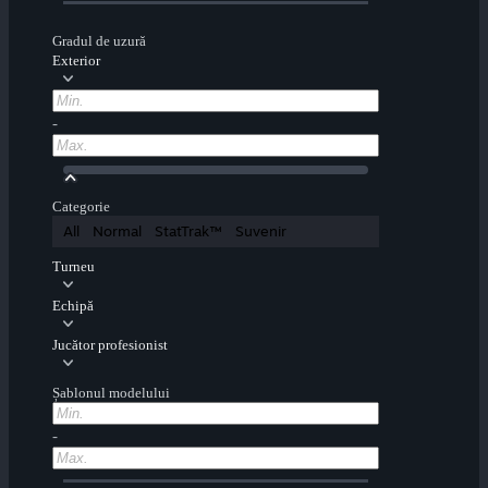
Gradul de uzură
Exterior
-
Categorie
All
Normal
StatTrak™
Suvenir
Turneu
Echipă
Jucător profesionist
Șablonul modelului
-