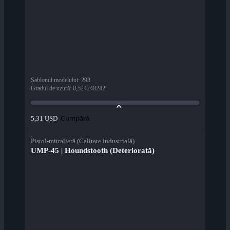
Șablonul modelului
:
293
Gradul de uzură
:
0,524248242
Cumpără
5,31 USD
Pistol-mitralieră (Calitate industrială)
UMP-45 | Houndstooth (Deteriorată)