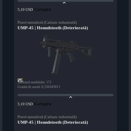
Cumpără
5,10 USD
Pistol-mitralieră (Calitate industrială)
UMP-45 | Houndstooth (Deteriorată)
Șablonul modelului
:
171
Gradul de uzură
:
0,556343913
Cumpără
5,10 USD
Pistol-mitralieră (Calitate industrială)
UMP-45 | Houndstooth (Deteriorată)