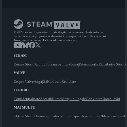
© 2026 Valve Corporation. Toate drepturile rezervate. Toate mărcile
comerciale sunt proprietatea deținătorilor respectivi din SUA și alte țări.
Toate prețurile includ TVA, acolo unde este cazul.
STEAM
Despre Steam
Acordul Steam pentru abonați
Steamworks
Distribuție Steam
C
VALVE
Despre Valve
Angajări
Hardware
Reciclare
JURIDIC
Confidențialitate
Accesibilitate
Mențiuni legale
Cookie-uri
Rambursări
MAI MULTE
Obține Steam
Obține aplicația pentru dispozitive mobile
Obține asistență
C