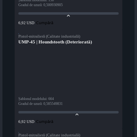
Șablonul modelului
:
150
Gradul de uzură
:
0,500930905
Cumpără
6,92 USD
Pistol-mitralieră (Calitate industrială)
UMP-45 | Houndstooth (Deteriorată)
Șablonul modelului
:
664
Gradul de uzură
:
0,585549831
Cumpără
6,92 USD
Pistol-mitralieră (Calitate industrială)