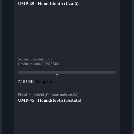
UMP-45 | Houndstooth (Uzată)
Șablonul modelului
:
111
Gradul de uzură
:
0,397574812
Cumpără
7,16 USD
Pistol-mitralieră (Calitate industrială)
UMP-45 | Houndstooth (Testată)