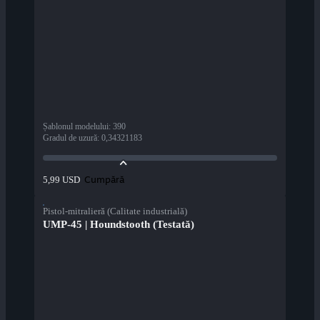
Șablonul modelului
:
390
Gradul de uzură
:
0,34321183
Cumpără
5,99 USD
Pistol-mitralieră (Calitate industrială)
UMP-45 | Houndstooth (Testată)