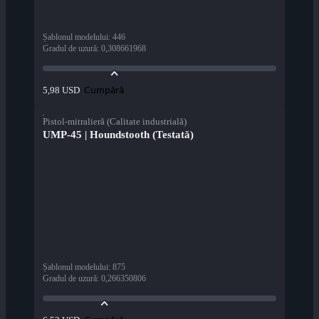
Șablonul modelului
:
446
Gradul de uzură
:
0,308661968
Cumpără
5,98 USD
Pistol-mitralieră (Calitate industrială)
UMP-45 | Houndstooth (Testată)
Șablonul modelului
:
875
Gradul de uzură
:
0,266350806