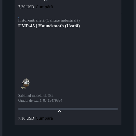
Cumpără
7,20 USD
Pistol-mitralieră (Calitate industrială)
UMP-45 | Houndstooth (Uzată)
Șablonul modelului
:
332
Gradul de uzură
:
0,413479894
Cumpără
7,10 USD