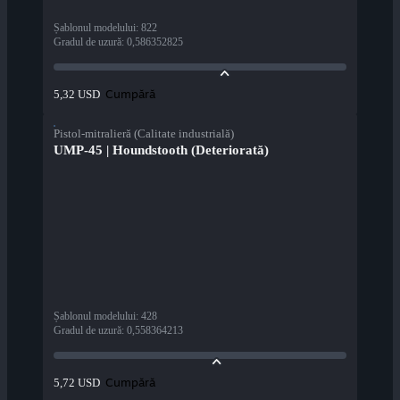
Șablonul modelului
:
822
Gradul de uzură
:
0,586352825
Cumpără
5,32 USD
Pistol-mitralieră (Calitate industrială)
UMP-45 | Houndstooth (Deteriorată)
Șablonul modelului
:
428
Gradul de uzură
:
0,558364213
Cumpără
5,72 USD