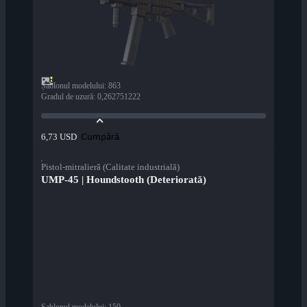
Șablonul modelului
:
863
Gradul de uzură
:
0,262751222
Cumpără
6,73 USD
Pistol-mitralieră (Calitate industrială)
UMP-45 | Houndstooth (Deteriorată)