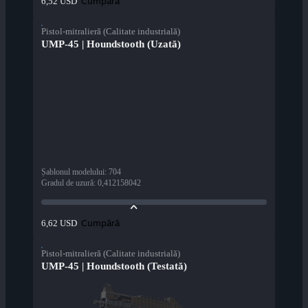
Cumpără
6,52 USD
Pistol-mitralieră (Calitate industrială)
UMP-45 | Houndstooth (Uzată)
Șablonul modelului
:
704
Gradul de uzură
:
0,412158042
Cumpără
6,62 USD
Pistol-mitralieră (Calitate industrială)
UMP-45 | Houndstooth (Testată)