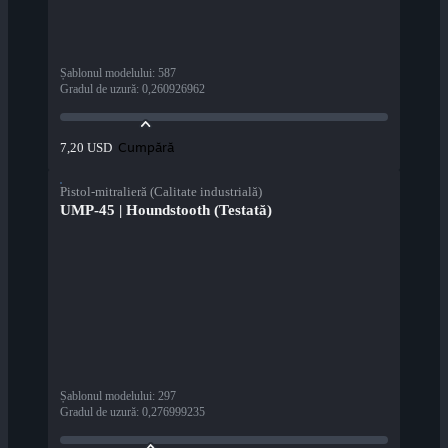
Șablonul modelului
:
587
Gradul de uzură
:
0,260926962
Cumpără
7,20 USD
Pistol-mitralieră (Calitate industrială)
UMP-45 | Houndstooth (Testată)
Șablonul modelului
:
297
Gradul de uzură
:
0,276999235