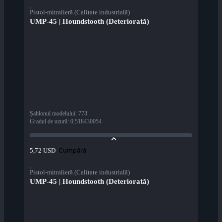
Pistol-mitralieră (Calitate industrială)
UMP-45 | Houndstooth (Deteriorată)
Șablonul modelului
:
773
Gradul de uzură
:
0,518430054
Cumpără
5,72 USD
Pistol-mitralieră (Calitate industrială)
UMP-45 | Houndstooth (Deteriorată)