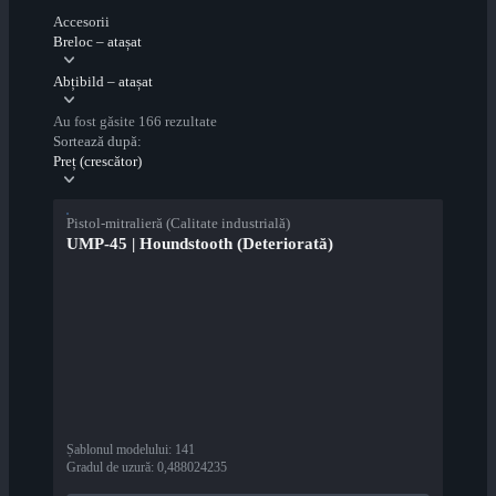
Accesorii
Breloc – atașat
Abțibild – atașat
Au fost găsite 166 rezultate
Sortează după:
Preț (crescător)
Pistol-mitralieră (Calitate industrială)
UMP-45 | Houndstooth (Deteriorată)
Șablonul modelului
:
141
Gradul de uzură
:
0,488024235