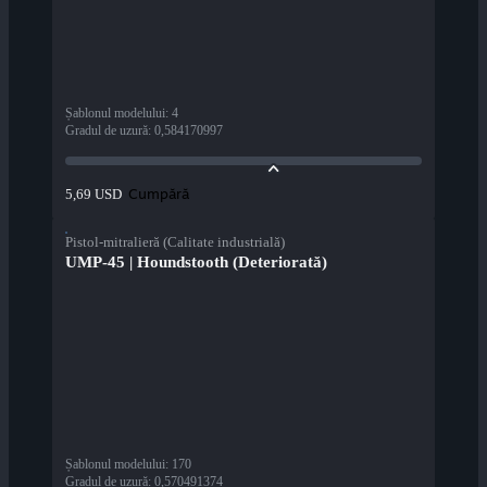
Șablonul modelului
:
4
Gradul de uzură
:
0,584170997
Cumpără
5,69 USD
Pistol-mitralieră (Calitate industrială)
UMP-45 | Houndstooth (Deteriorată)
Șablonul modelului
:
170
Gradul de uzură
:
0,570491374