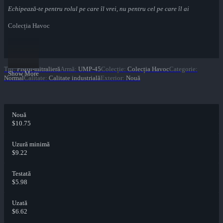
Echipează-te pentru rolul pe care îl vrei, nu pentru cel pe care îl ai
Colecția Havoc
Tip
:
Pistol-mitralieră
Armă
:
UMP-45
Colecție
:
Colecția Havoc
Categorie
:
Show More
Normal
Calitate
:
Calitate industrială
Exterior
:
Nouă
Nouă
$10.75
Uzură minimă
$9.22
Testată
$5.98
Uzată
$6.62