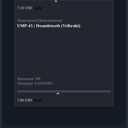
Kjøp
7,10 USD
Maskinpistol (Industriklasse)
UMP-45 | Houndstooth (Velbrukt)
Mønstermal
:
309
Slitasjegrad
:
0,435103983
Kjøp
7,09 USD