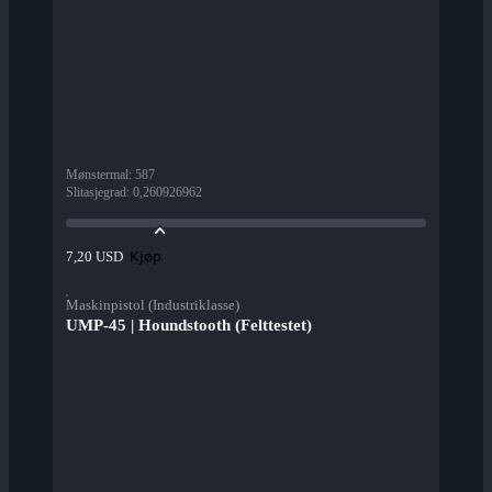
Mønstermal
:
587
Slitasjegrad
:
0,260926962
Kjøp
7,20 USD
Maskinpistol (Industriklasse)
UMP-45 | Houndstooth (Felttestet)