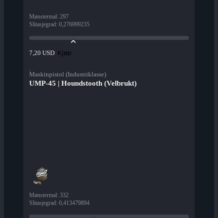
Mønstermal
:
297
Slitasjegrad
:
0,276999235
Kjøp
7,20 USD
Maskinpistol (Industriklasse)
UMP-45 | Houndstooth (Velbrukt)
Mønstermal
:
332
Slitasjegrad
:
0,413479894