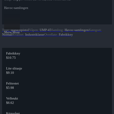
Havoc-samlingen
Type
:
Maskinpistol
Våpen
:
UMP-45
Samling
:
Havoc-samlingen
Kategori
:
Show More
Normal
Kvalitet
:
Industriklasse
Overflate
:
Fabrikkny
Fabrikkny
$10.75
Lite slitasje
$9.10
Felttestet
$5.98
Velbrukt
$6.62
Krigssåret