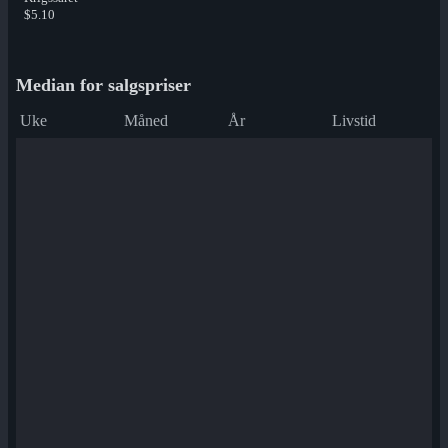
$5.10
Median for salgspriser
Uke
Måned
År
Livstid