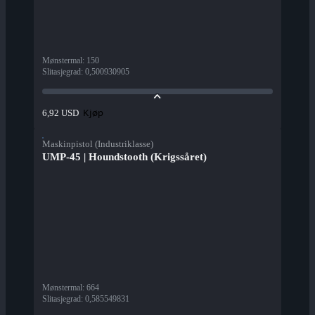
Mønstermal
:
150
Slitasjegrad
:
0,500930905
Kjøp
6,92 USD
Maskinpistol (Industriklasse)
UMP-45 | Houndstooth (Krigssåret)
Mønstermal
:
664
Slitasjegrad
:
0,585549831