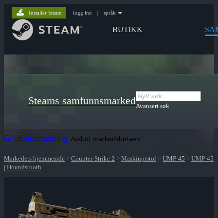
Installer Steam
logg inn
|
språk
BUTIKK
SA
Steams samfunnsmarked
Avansert søk
Gi tilbakemelding
Avslutt markedsbetaen
Markedets hjemmeside
>
Counter-Strike 2
>
Maskinpistol
>
UMP-45
>
UMP-45
| Houndstooth