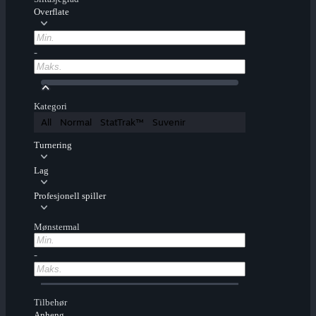
Overflate
-
Kategori
All
Normal
StatTrak™
Suvenir
Turnering
Lag
Profesjonell spiller
Mønstermal
-
Tilbehør
Anheng