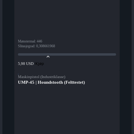
Mønstermal
:
446
Slitasjegrad
:
0,308661968
Kjøp
5,98 USD
Maskinpistol (Industriklasse)
UMP-45 | Houndstooth (Felttestet)