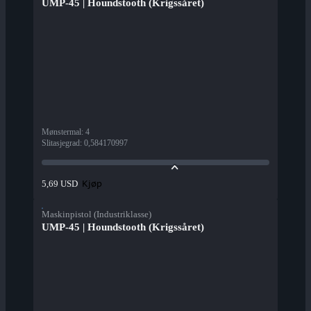
UMP-45 | Houndstooth (Krigssåret)
Mønstermal
:
4
Slitasjegrad
:
0,584170997
Kjøp
5,69 USD
Maskinpistol (Industriklasse)
UMP-45 | Houndstooth (Krigssåret)