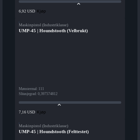
Kjøp
6,92 USD
Maskinpistol (Industriklasse)
UMP-45 | Houndstooth (Velbrukt)
Mønstermal
:
111
Slitasjegrad
:
0,397574812
Kjøp
7,16 USD
Maskinpistol (Industriklasse)
UMP-45 | Houndstooth (Felttestet)