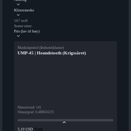
Klistremerke
167 treff
Sorter etter:
Pris (lav til høy)
Maskinpistol (Industriklasse)
UMP-45 | Houndstooth (Krigssåret)
Mønstermal
:
141
Slitasjegrad
:
0,488024235
Kjøp
5,10 USD