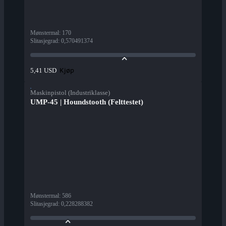
Mønstermal
:
170
Slitasjegrad
:
0,570491374
Kjøp
5,41 USD
Maskinpistol (Industriklasse)
UMP-45 | Houndstooth (Felttestet)
Mønstermal
:
586
Slitasjegrad
:
0,228288382