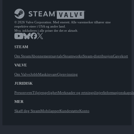
© 2026 Valve Corporation. Med enerett. Alle varemerker tilhører sine
respektive eiere i USA og andre land.
Mva. inkluderes i alle priser der det er aktuelt.
STEAM
Om Steam
Abonnementsavtale
Steamworks
Steam-distribusjon
Gavekort
VALVE
Om Valve
Jobb
Maskinvare
Gjenvinning
JURIDISK
Personvern
Tilgjengelighet
Merknader og retningslinjer
Informasjonskapsl
MER
Skaff deg Steam
Mobilapper
Kundestøtte
Konto