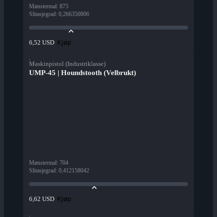
Mønstermal
:
875
Slitasjegrad
:
0,266350806
Kjøp
6,52 USD
Maskinpistol (Industriklasse)
UMP-45 | Houndstooth (Velbrukt)
Mønstermal
:
704
Slitasjegrad
:
0,412158042
Kjøp
6,62 USD