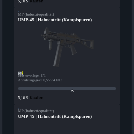
Kaufen
5,10 $
MP (Industriequalität)
UMP-45 | Hahnentritt (Kampfspuren)
Mustervorlage
:
171
Abnutzungsgrad
:
0,556343913
Kaufen
5,10 $
MP (Industriequalität)
UMP-45 | Hahnentritt (Kampfspuren)