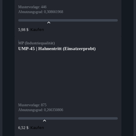
Mustervorlage
:
446
Abnutzungsgrad
:
0,308661968
Kaufen
5,98 $
MP (Industriequalität)
UMP-45 | Hahnentritt (Einsatzerprobt)
Mustervorlage
:
875
Abnutzungsgrad
:
0,266350806
Kaufen
6,52 $