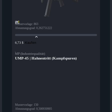
Mustervorlage
:
863
Abnutzungsgrad
:
0,262751222
Kaufen
6,73 $
MP (Industriequalität)
UMP-45 | Hahnentritt (Kampfspuren)
Mustervorlage
:
150
Abnutzungsgrad
:
0,500930905