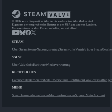
© 2026 Valve Corporation. Alle Rechte vorbehalten. Alle Marken sind
Eigentum der entsprechenden Besitzer in den USA und anderen Ländern.
Mehrwertsteuer in allen Preisen enthalten, wo zutreffend.
STEAM
Über Steam
Steam-Nutzungsvertrag
Steamworks
Vertrieb über Steam
Gesche
VALVE
Über Valve
Jobs
Hardware
Wiederverwertung
RECHTLICHES
Datenschutz
Barrierefreiheit
Hinweise und Richtlinien
Cookies
Erstattunge
MEHR
Steam herunterladen
Steam-Mobile-App
Steam-Support
Mein Account