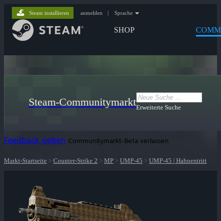
Steam installieren
anmelden
|
Sprache
SHOP
COMM
Steam-Communitymarkt
Erweiterte Suche
Feedback geben
Communitymarkt-Beta verlassen
Markt-Startseite
>
Counter-Strike 2
>
MP
>
UMP-45
>
UMP-45 | Hahnentritt