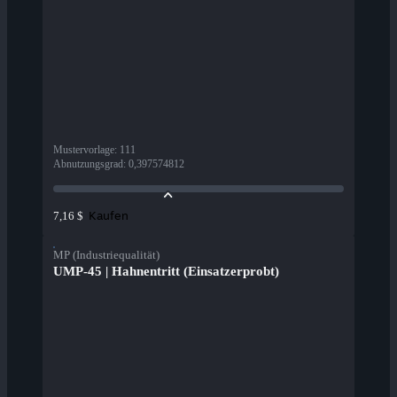
Mustervorlage
:
111
Abnutzungsgrad
:
0,397574812
Kaufen
7,16 $
MP (Industriequalität)
UMP-45 | Hahnentritt (Einsatzerprobt)