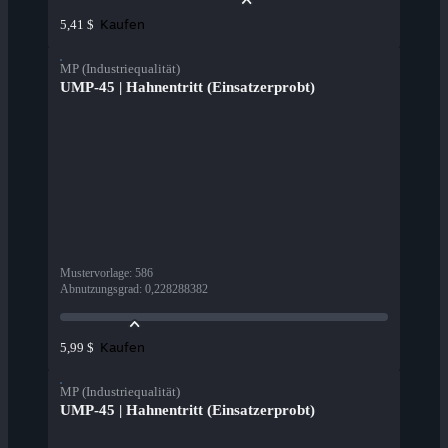
Kaufen
5,41 $
MP (Industriequalität)
UMP-45 | Hahnentritt (Einsatzerprobt)
Mustervorlage
:
586
Abnutzungsgrad
:
0,228288382
Kaufen
5,99 $
MP (Industriequalität)
UMP-45 | Hahnentritt (Einsatzerprobt)