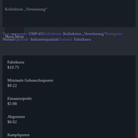
Kollektion „Verwüstung“
Typ
:
MP
Waffe
:
UMP-45
Kollektion
:
Kollektion „Verwüstung“
Kategorie
:
Show More
Normal
Qualität
:
Industriequalität
Zustand
:
Fabrikneu
Fabrikneu
$10.75
Minimale Gebrauchsspuren
$9.22
Einsatzerprobt
$5.98
Abgenutzt
$6.62
Kampfspuren