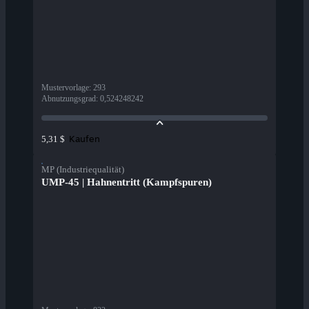
Mustervorlage
:
293
Abnutzungsgrad
:
0,524248242
Kaufen
5,31 $
MP (Industriequalität)
UMP-45 | Hahnentritt (Kampfspuren)