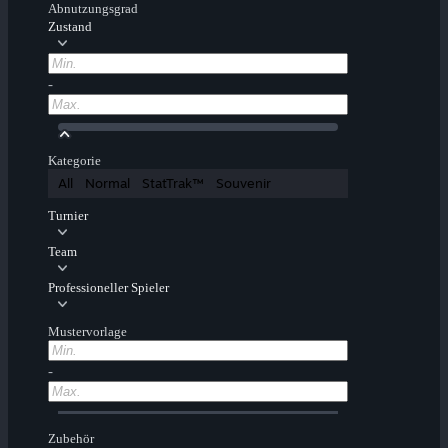
Abnutzungsgrad
Zustand
-
Kategorie
All
Normal
StatTrak™
Souvenir
Turnier
Team
Professioneller Spieler
Mustervorlage
-
Zubehör