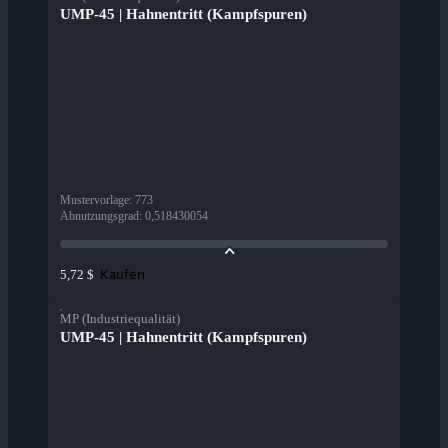
UMP-45 | Hahnentritt (Kampfspuren)
Mustervorlage
:
773
Abnutzungsgrad
:
0,518430054
Kaufen
5,72 $
MP (Industriequalität)
UMP-45 | Hahnentritt (Kampfspuren)