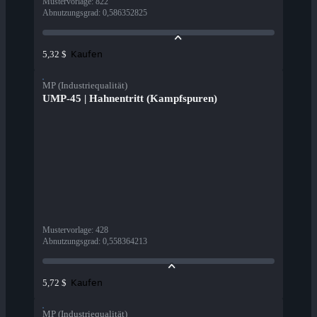
Mustervorlage
:
822
Abnutzungsgrad
:
0,586352825
Kaufen
5,32 $
MP (Industriequalität)
UMP-45 | Hahnentritt (Kampfspuren)
Mustervorlage
:
428
Abnutzungsgrad
:
0,558364213
Kaufen
5,72 $
MP (Industriequalität)