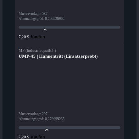
Mustervorlage
:
587
Abnutzungsgrad
:
0,260926962
Kaufen
7,20 $
MP (Industriequalität)
UMP-45 | Hahnentritt (Einsatzerprobt)
Mustervorlage
:
297
Abnutzungsgrad
:
0,276999235
Kaufen
7,20 $