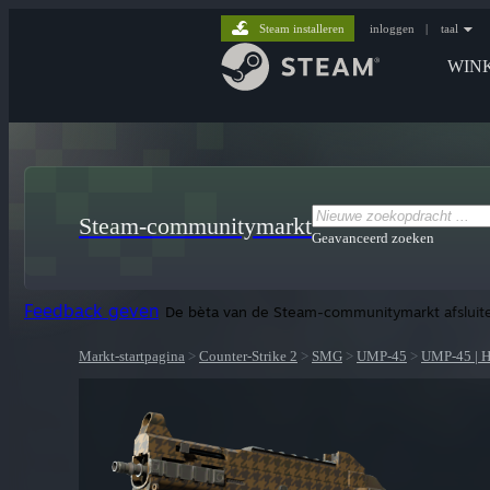
Steam installeren
inloggen
|
taal
WIN
Steam-communitymarkt
Geavanceerd zoeken
Feedback geven
De bèta van de Steam-communitymarkt afsluit
Markt-startpagina
>
Counter-Strike 2
>
SMG
>
UMP-45
>
UMP-45 | H