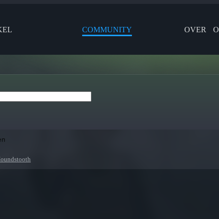
KEL
COMMUNITY
OVER
O
en
oundstooth