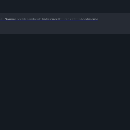
ie
:
Normaal
Zeldzaamheid
:
Industrieel
Buitenkant
:
Gloednieuw