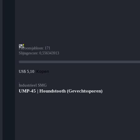
Patroonsjabloon
:
171
Slijtagescore
:
0,556343913
Kopen
US$ 5,10
Industrieel SMG
UMP-45 | Houndstooth (Gevechtssporen)