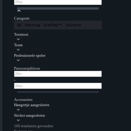
Categorie
All
Normaal
StatTrak™
Souvenir
Toernooi
Team
Professionele speler
Patroonsjabloon
-
Accessoires
Hangertje aangesloten
Sticker aangesloten
169 resultaten gevonden