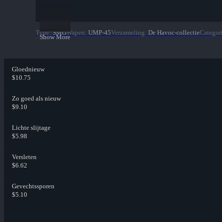
Type
:
SMG
Wapen
:
UMP-45
Verzameling
:
De Havoc-collectie
Categor
Show More
Gloednieuw
$10.75
Zo goed als nieuw
$9.10
Lichte slijtage
$5.98
Versleten
$6.62
Gevechtssporen
$5.10