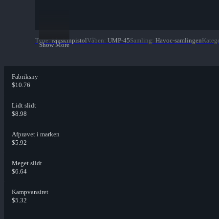
Type
:
Maskinpistol
Våben
:
UMP-45
Samling
:
Havoc-samlingen
Kateg
Show More
Fabriksny
$10.76
Lidt slidt
$8.98
Afprøvet i marken
$5.92
Meget slidt
$6.64
Kampvansiret
$5.32