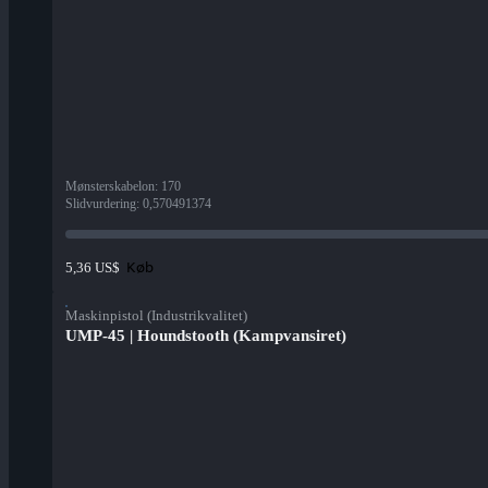
Mønsterskabelon
:
170
Slidvurdering
:
0,570491374
Køb
5,36 US$
Maskinpistol (Industrikvalitet)
UMP-45 | Houndstooth (Kampvansiret)