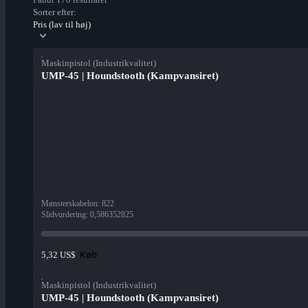
Sorter efter:
Pris (lav til høj)
Maskinpistol (Industrikvalitet)
UMP-45 | Houndstooth (Kampvansiret)
Mønsterskabelon
:
822
Slidvurdering
:
0,586352825
Køb
5,32 US$
Maskinpistol (Industrikvalitet)
UMP-45 | Houndstooth (Kampvansiret)