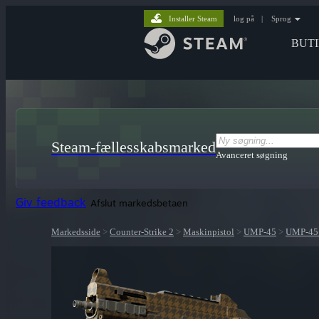
Installer Steam
log på
|
Sprog
BUT
Steam-fællesskabsmarked
Avanceret søgning
Giv feedback
Afslut markedsbetaen
Markedsside
>
Counter-Strike 2
>
Maskinpistol
>
UMP-45
>
UMP-45 