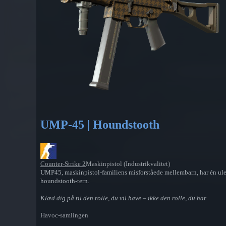
UMP-45 | Houndstooth
Counter-Strike 2
Maskinpistol (Industrikvalitet)
UMP45, maskinpistol-familiens misforståede mellembarn, har én ulem
houndstooth-tern.
Klæd dig på til den rolle, du vil have – ikke den rolle, du har
Havoc-samlingen