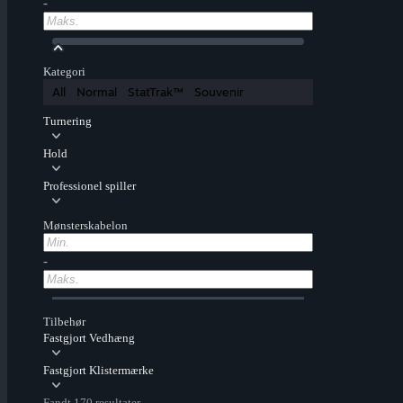
-
Kategori
All
Normal
StatTrak™
Souvenir
Turnering
Hold
Professionel spiller
Mønsterskabelon
-
Tilbehør
Fastgjort Vedhæng
Fastgjort Klistermærke
Fandt 170 resultater