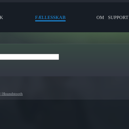
IK
FÆLLESSKAB
OM
SUPPORT
| Houndstooth