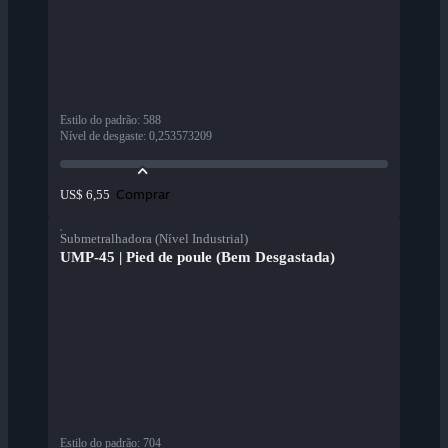
Estilo do padrão
:
588
Nível de desgaste
:
0,253573209
Comprar
US$ 6,55
Submetralhadora (Nível Industrial)
UMP-45 | Pied de poule (Bem Desgastada)
Estilo do padrão
:
704