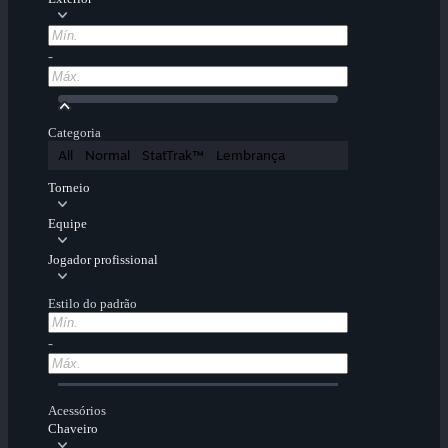
-
Categoria
All
Normal
StatTrak™
Lembrança
Torneio
Equipe
Jogador profissional
Estilo do padrão
-
Acessórios
Chaveiro