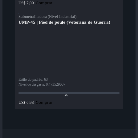
Comprar
US$ 7,09
Submetralhadora (Nível Industrial)
UMP-45 | Pied de poule (Veterana de Guerra)
Estilo do padrão
:
63
Nível de desgaste
:
0,473529607
Comprar
US$ 6,93