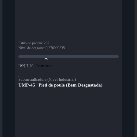
Estilo do padrão
:
297
Nível de desgaste
:
0,276999235
Comprar
US$ 7,20
Submetralhadora (Nível Industrial)
UMP-45 | Pied de poule (Bem Desgastada)