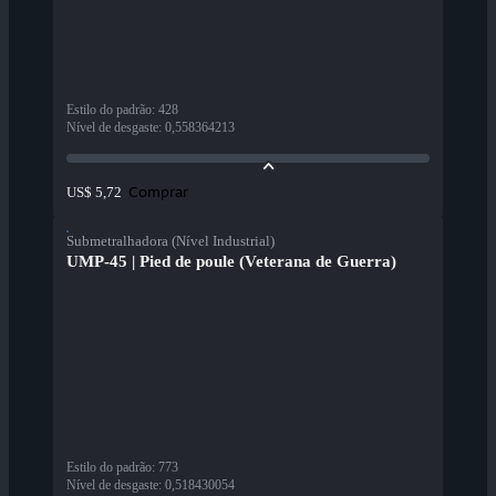
Estilo do padrão
:
428
Nível de desgaste
:
0,558364213
Comprar
US$ 5,72
Submetralhadora (Nível Industrial)
UMP-45 | Pied de poule (Veterana de Guerra)
Estilo do padrão
:
773
Nível de desgaste
:
0,518430054