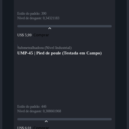
Estilo do padrão
:
390
Nível de desgaste
:
0,34321183
Comprar
US$ 5,99
Submetralhadora (Nível Industrial)
UMP-45 | Pied de poule (Testada em Campo)
Estilo do padrão
:
446
Nível de desgaste
:
0,308661968
Comprar
US$ 6,01