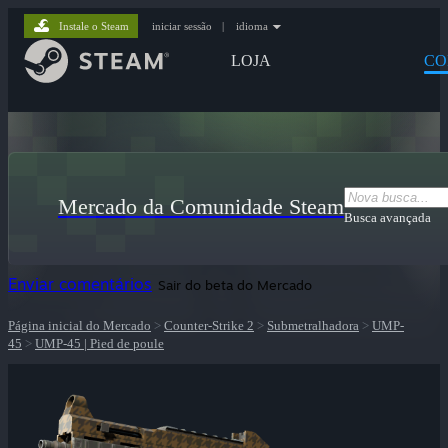
Instale o Steam
iniciar sessão
|
idioma
LOJA
CO
Mercado da Comunidade Steam
Busca avançada
Enviar comentários
Sair do beta do Mercado
Página inicial do Mercado
>
Counter-Strike 2
>
Submetralhadora
>
UMP-
45
>
UMP-45 | Pied de poule