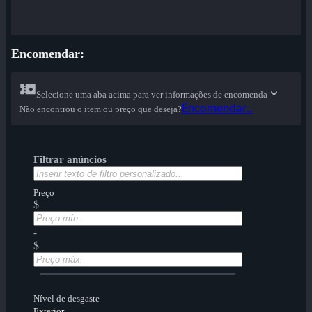
Encomendar:
Selecione uma aba acima para ver informações de encomenda
Encomendar...
Não encontrou o item ou preço que deseja?
Filtrar anúncios
Preço
$
-
$
Nível de desgaste
Exterior