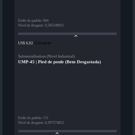
Estilo do padrão
:
664
Nível de desgaste
:
0,585549831
Comprar
US$ 6,92
Submetralhadora (Nível Industrial)
UMP-45 | Pied de poule (Bem Desgastada)
Estilo do padrão
:
111
Nível de desgaste
:
0,397574812