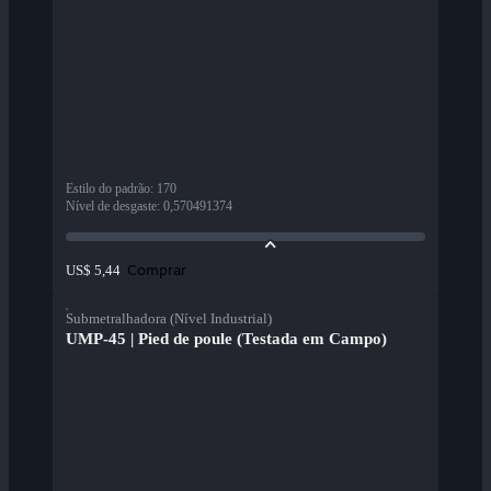
Estilo do padrão
:
170
Nível de desgaste
:
0,570491374
Comprar
US$ 5,44
Submetralhadora (Nível Industrial)
UMP-45 | Pied de poule (Testada em Campo)