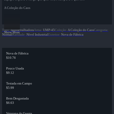
A Coleção do Caos
Tipo
:
Submetralhadora
Arma
:
UMP-45
Coleção
:
A Coleção do Caos
Categoria
:
Show More
Normal
Raridade
:
Nível Industrial
Exterior
:
Nova de Fábrica
Nova de Fábrica
$10.76
Pouco Usada
$9.12
Testada em Campo
$5.99
Bem Desgastada
$6.63
Veterana de Guerra