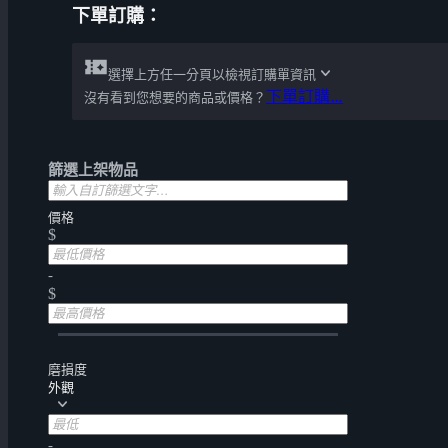
下單訂購：
選擇上方任一分頁以檢視訂購單資訊
下單訂購…
沒有看到您想要的商品或價格？
篩選上架物品
價格
$
-
$
磨損度
外觀
-