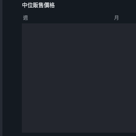
中位販售價格
週
月