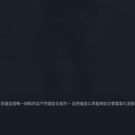
彈匣容量這個唯一缺點的話不然還挺全能的。 這把槍是以黑藍條紋交替客製化塗裝