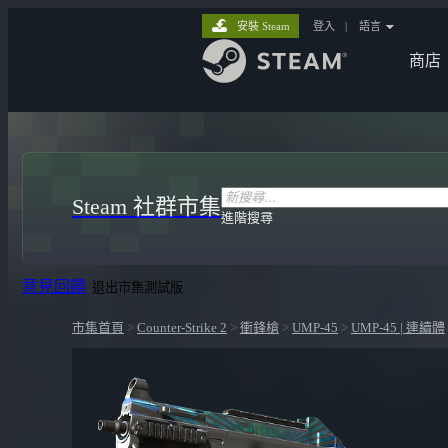
安裝 Steam
登入
|
語言
商店
Steam 社群市集
進階搜尋
意見回饋
退出市集測試版
市集首頁
>
Counter-Strike 2
>
衝鋒槍
>
UMP-45
>
UMP-45 | 連續體