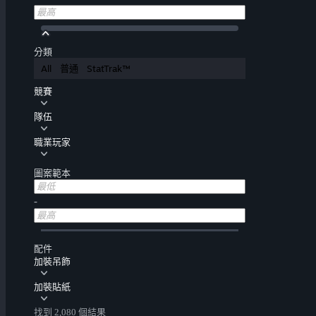
分類
All
普通
StatTrak™
競賽
隊伍
職業玩家
圖案範本
-
配件
加裝吊飾
加裝貼紙
找到 2,080 個結果