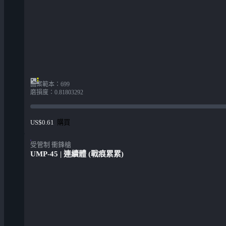
圖案範本
：
699
磨損度
：
0.81803292
購買
US$0.61
受管制 衝鋒槍
UMP-45 | 連續體 (戰痕累累)