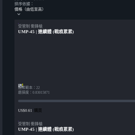
排序依據：
價格（由低至高）
受管制 衝鋒槍
UMP-45 | 連續體 (戰痕累累)
圖案範本
：
22
磨損度
：
0.83015871
購買
US$0.61
受管制 衝鋒槍
UMP-45 | 連續體 (戰痕累累)