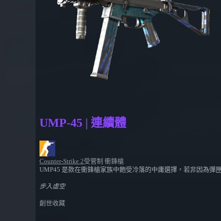
UMP-45 | 連續體
Counter-Strike 2
受管制 衝鋒槍
UMP45 是款在衝鋒槍家族中飽受冷落的中庸選擇，若非因為
步入虛空
創世收藏