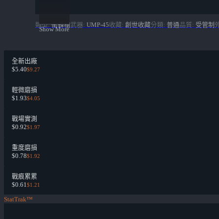
類型
:
衝鋒槍
武器
:
UMP-45
收藏
:
創世收藏
分類
:
普通
品質
:
受管制
Show More
全新出廠
$5.40
$9.27
輕微磨損
$1.93
$4.05
戰場實測
$0.92
$1.97
重度磨損
$0.78
$1.92
戰痕累累
$0.61
$1.21
StatTrak™