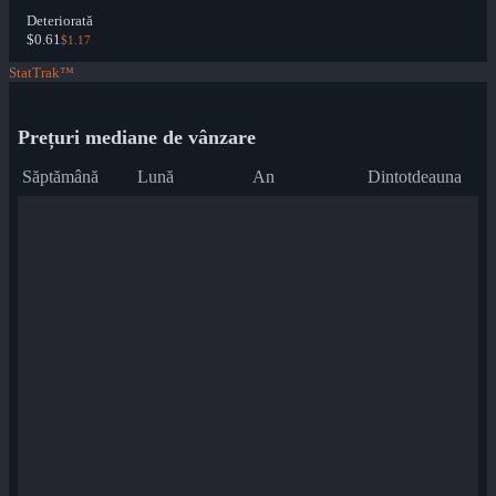
Deteriorată
$0.61
$1.17
StatTrak™
Prețuri mediane de vânzare
Săptămână
Lună
An
Dintotdeauna