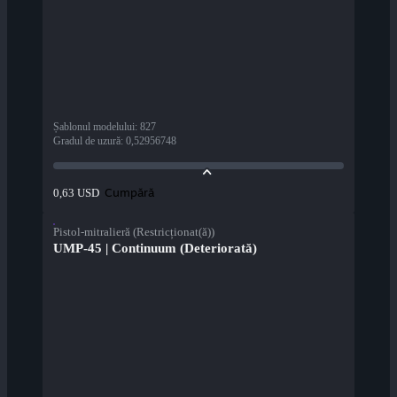
Șablonul modelului
:
827
Gradul de uzură
:
0,52956748
Cumpără
0,63 USD
Pistol-mitralieră (Restricționat(ă))
UMP-45 | Continuum (Deteriorată)