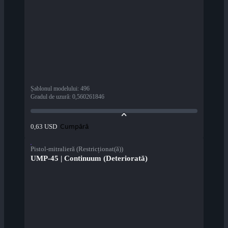
Șablonul modelului
:
496
Gradul de uzură
:
0,560261846
Cumpără
0,63 USD
Pistol-mitralieră (Restricționat(ă))
UMP-45 | Continuum (Deteriorată)