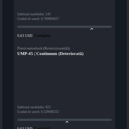
Șablonul modelului
:
245
Gradul de uzură
:
0,789994657
Cumpără
0,63 USD
Pistol-mitralieră (Restricționat(ă))
UMP-45 | Continuum (Deteriorată)
Șablonul modelului
:
825
Gradul de uzură
:
0,528688252
Cumpără
0,63 USD