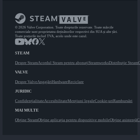
© 2026 Valve Corporation. Toate drepturile rezervate. Toate mărcile
comerciale sunt proprietatea deținătorilor respectivi din SUA și alte țări.
Toate prețurile includ TVA, acolo unde este cazul.
STEAM
Despre Steam
Acordul Steam pentru abonați
Steamworks
Distribuție Steam
C
VALVE
Despre Valve
Angajări
Hardware
Reciclare
JURIDIC
Confidențialitate
Accesibilitate
Mențiuni legale
Cookie-uri
Rambursări
MAI MULTE
Obține Steam
Obține aplicația pentru dispozitive mobile
Obține asistență
C