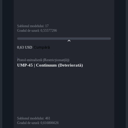
Șablonul modelului
:
17
Gradul de uzură
:
0,55577296
Cumpără
0,63 USD
Pistol-mitralieră (Restricționat(ă))
UMP-45 | Continuum (Deteriorată)
Șablonul modelului
:
461
Gradul de uzură
:
0,616806626