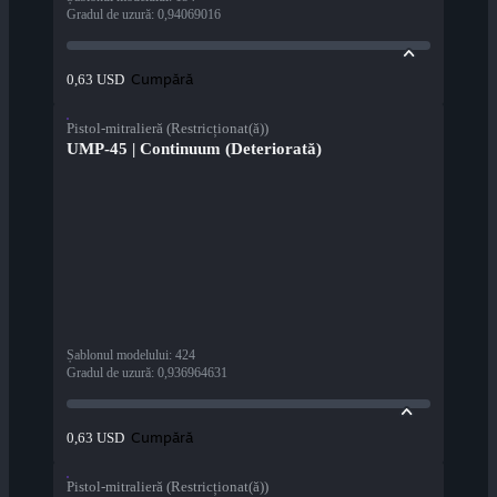
Gradul de uzură
:
0,94069016
Cumpără
0,63 USD
Pistol-mitralieră (Restricționat(ă))
UMP-45 | Continuum (Deteriorată)
Șablonul modelului
:
424
Gradul de uzură
:
0,936964631
Cumpără
0,63 USD
Pistol-mitralieră (Restricționat(ă))