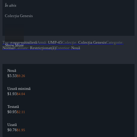
În abis
Colecția Genesis
Tip
:
Pistol-mitralieră
Armă
:
UMP-45
Colecție
:
Colecția Genesis
Categorie
:
Show More
Normal
Calitate
:
Restricționat(ă)
Exterior
:
Nouă
Nouă
$5.53
$9.26
Uzură minimă
$1.93
$4.04
Testată
$0.95
$2.11
Uzată
$0.76
$1.95