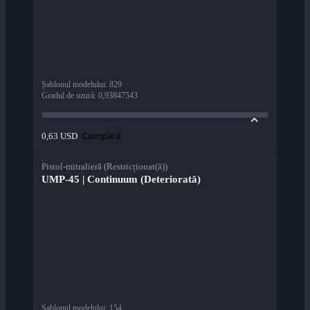
Șablonul modelului
:
829
Gradul de uzură
:
0,93847543
Cumpără
0,63 USD
Pistol-mitralieră (Restricționat(ă))
UMP-45 | Continuum (Deteriorată)
Șablonul modelului
:
154