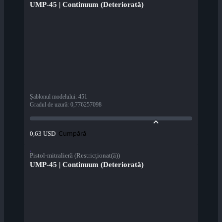
UMP-45 | Continuum (Deteriorată)
Șablonul modelului
:
451
Gradul de uzură
:
0,776257098
Cumpără
0,63 USD
Pistol-mitralieră (Restricționat(ă))
UMP-45 | Continuum (Deteriorată)