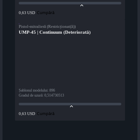
Cumpără
0,63 USD
Pistol-mitralieră (Restricționat(ă))
UMP-45 | Continuum (Deteriorată)
Șablonul modelului
:
896
Gradul de uzură
:
0,514730513
Cumpără
0,63 USD