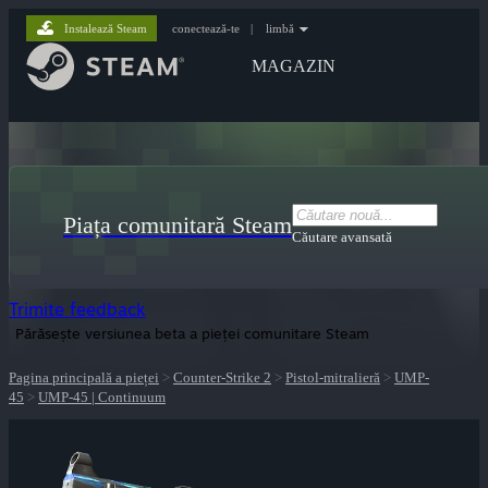
Instalează Steam
conectează-te
|
limbă
MAGAZIN
Piața comunitară Steam
Căutare avansată
Trimite feedback
Părăsește versiunea beta a pieței comunitare Steam
Pagina principală a pieței
>
Counter-Strike 2
>
Pistol-mitralieră
>
UMP-
45
>
UMP-45 | Continuum
lui