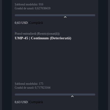
Șablonul modelului
:
916
Gradul de uzură
:
0,627038419
Cumpără
0,63 USD
Pistol-mitralieră (Restricționat(ă))
UMP-45 | Continuum (Deteriorată)
Șablonul modelului
:
175
Gradul de uzură
:
0,717923164
Cumpără
0,63 USD