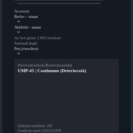
Accesorii
Breloc – atașat
Abțibild – atașat
Au fost găsite 2.092 rezultate
Sortează după:
Preț (crescător)
Pistol-mitralieră (Restricționat(ă))
UMP-45 | Continuum (Deteriorată)
Șablonul modelului
:
420
Gradul de uzură
:
0,853115439