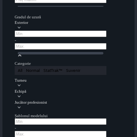
Gradul de uzură
Exterior
-
Categorie
All
Normal
StatTrak™
Suvenir
Turneu
Echipă
Jucător profesionist
Șablonul modelului
-