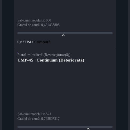
Șablonul modelului
:
800
Gradul de uzură
:
0,481435806
Cumpără
0,63 USD
Pistol-mitralieră (Restricționat(ă))
UMP-45 | Continuum (Deteriorată)
Șablonul modelului
:
523
Gradul de uzură
:
0,743867517