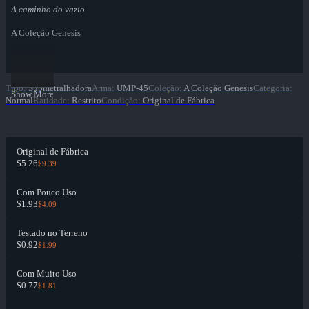
A caminho do vazio
A Coleção Genesis
Tipo
:
Submetralhadora
Arma
:
UMP-45
Coleção
:
A Coleção Genesis
Categoria
:
Show More
Normal
Raridade
:
Restrito
Condição
:
Original de Fábrica
Original de Fábrica
$5.26
$9.39
Com Pouco Uso
$1.93
$4.09
Testado no Terreno
$0.92
$1.99
Com Muito Uso
$0.77
$1.81