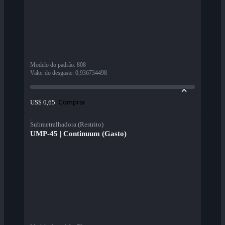
Modelo do padrão
:
808
Valor do desgaste
:
0,936734498
Comprar
US$ 0,65
Submetralhadora (Restrito)
UMP-45 | Continuum (Gasto)