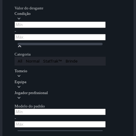
Valor do desgaste
Condição
-
Categoria
All
Normal
StatTrak™
Brinde
Torneio
Equipa
Jogador profissional
Modelo do padrão
-