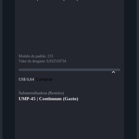
Modelo do padrão
:
233
Valor do desgaste
:
0,932510734
Comprar
US$ 0,64
Submetralhadora (Restrito)
UMP-45 | Continuum (Gasto)