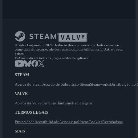
© Valve Corporation 2026. Todos os direitos reservados. Todas as marcas
comerciais são propriedade dos respetivos proprietários nos E.U.A. e outros
países.
IVA incluído em todos os preços conforme aplicável.
STEAM
Acerca do Steam
Acordo de Subscrição Steam
Steamworks
Distribuição no
VALVE
Acerca da Valve
Carreiras
Hardware
Reciclagem
TERMOS LEGAIS
Privacidade
Acessibilidade
Avisos e políticas
Cookies
Reembolsos
MAIS