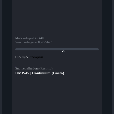
Modelo do padrão
:
440
Valor do desgaste
:
0,575514615
Comprar
US$ 0,65
Submetralhadora (Restrito)
UMP-45 | Continuum (Gasto)