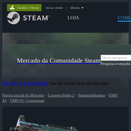
Instalar o Steam
iniciar sessão
|
Idioma
LOJA
COMU
Mercado da Comunidade Steam
Pesquisa avançada
Dá-nos a tua opinião
Sair da versão beta do Mercado
Página inicial do Mercado
>
Counter-Strike 2
>
Submetralhadora
>
UMP-
45
>
UMP-45 | Continuum