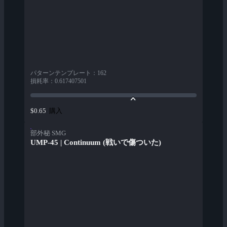
パターンテンプレート
：
162
損耗率
：
0.617407501
購入
$0.65
部外秘 SMG
UMP-45 | Continuum (戦いで傷ついた)