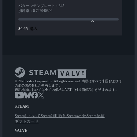
パターンテンプレート
：
845
損耗率
：
0.742040396
購入
$0.65
© 2026 Valve Corporation. All rights reserved. 商標はすべて米国およびそ
の他の国の各社が所有します。
適用地域においては全ての価格にVAT（付加価値税）が含まれます。
STEAM
Steamについて
Steam利用規約
Steamworks
Steam配信
ギフトカード
VALVE