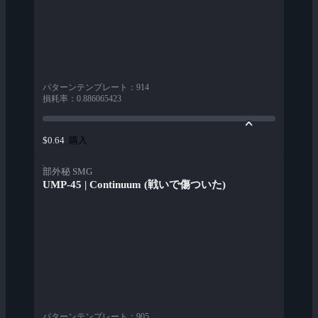
パターンテンプレート
：
914
損耗率
：
0.886065423
購入
$0.64
部外秘 SMG
UMP-45 | Continuum (戦いで傷ついた)
パターンテンプレート
：
905