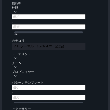
損耗率
外観
-
カテゴリ
All
ノーマル
StatTrak™
記念品
トーナメント
チーム
プロプレイヤー
パターンテンプレート
-
アクセサリー