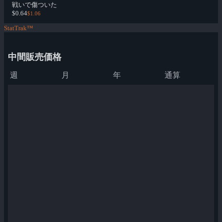
戦いで傷ついた
$0.64
$1.06
StatTrak™
中間販売価格
週
月
年
通算