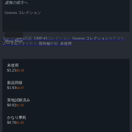
虚無の彼方へ
Genesis コレクション
タイプ
:
SMG
武器
:
UMP-45
コレクション
:
Genesis コレクション
カテゴリ
:
Show More
ノーマル
クオリティ
:
部外秘
外観
:
未使用
未使用
$5.25
$9.39
新品同様
$1.93
$4.07
実地試験済み
$0.92
$1.95
かなり摩耗
$0.76
$1.85