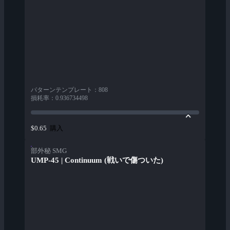
パターンテンプレート
：
808
損耗率
：
0.936734498
購入
$0.65
部外秘 SMG
UMP-45 | Continuum (戦いで傷ついた)