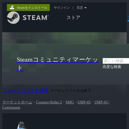
Steamをインストール
サインイン
|
言語
ストア
Steamコミュニティマーケッ
ト
高度な検索
フィードバックを送信
マーケットベータを終了
マーケットホーム
>
Counter-Strike 2
>
SMG
>
UMP-45
>
UMP-45 |
Continuum