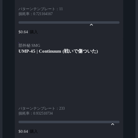
パターンテンプレート
：
11
損耗率
：
0.721164167
購入
$0.64
部外秘 SMG
UMP-45 | Continuum (戦いで傷ついた)
パターンテンプレート
：
233
損耗率
：
0.932510734
購入
$0.64