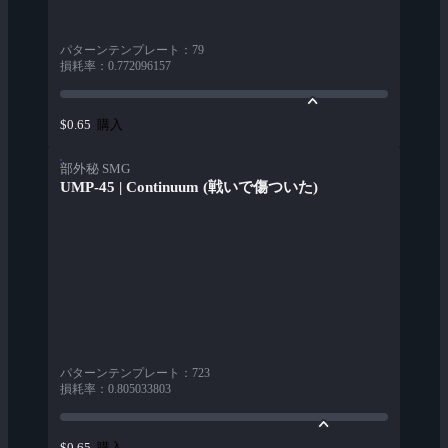
パターンテンプレート
：
79
損耗率
：
0.772096157
購入
$0.65
部外秘 SMG
UMP-45 | Continuum (戦いで傷ついた)
パターンテンプレート
：
723
損耗率
：
0.805033803
購入
$0.65