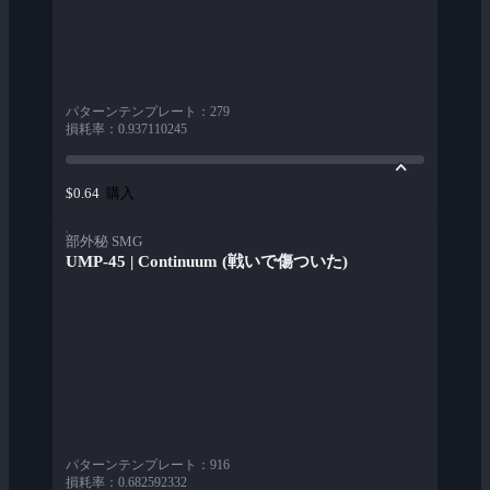
パターンテンプレート
：
279
損耗率
：
0.937110245
購入
$0.64
部外秘 SMG
UMP-45 | Continuum (戦いで傷ついた)
パターンテンプレート
：
916
損耗率
：
0.682592332