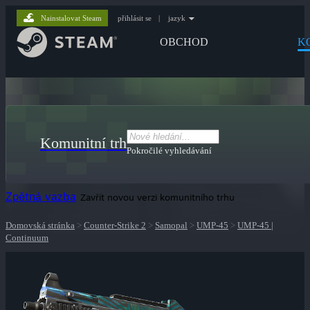
Nainstalovat Steam
přihlásit se
|
jazyk
OBCHOD
K
Komunitní trh
Pokročilé vyhledávání
Zpětná vazba
Zavřít novou verzi komunitního trhu
Domovská stránka
>
Counter-Strike 2
>
Samopal
>
UMP-45
>
UMP-45 |
Continuum