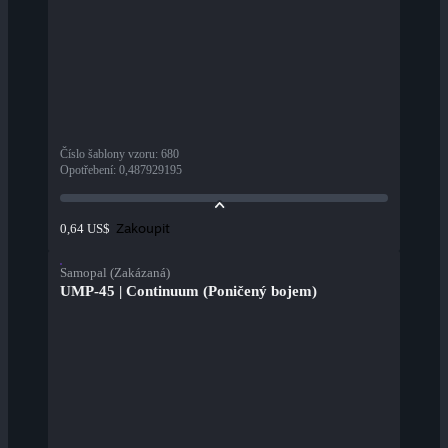
Číslo šablony vzoru
:
680
Opotřebení
:
0,487929195
Zakoupit
0,64 US$
Samopal (Zakázaná)
UMP-45 | Continuum (Poničený bojem)