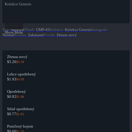
Kolekce Genesis
Typ
:
Samopal
Zbraň
:
UMP-45
Kolekce
:
Kolekce Genesis
Kategorie
:
Show More
Normal
Kvalita
:
Zakázaná
Povrch
:
Zbrusu nový
Zbrusu nový
$5.26
$9.39
Lehce opotřebený
$1.93
$4.09
Opotřebený
$0.92
$1.96
Silně opotřebený
$0.77
$1.81
Poničený bojem
$0.60
$1.10