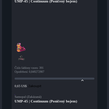
UMP-45 | Continuum (Poničený bojem)
Číslo šablony vzoru
:
391
Opotřebení
:
0,849272907
Zakoupit
0,65 US$
Samopal (Zakázaná)
UMP-45 | Continuum (Poničený bojem)