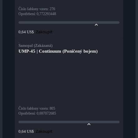
Číslo šablony vzoru
:
276
Opotřebení
:
0,772293448
Zakoupit
0,64 US$
Samopal (Zakázaná)
UMP-45 | Continuum (Poničený bojem)
Číslo šablony vzoru
:
805
Opotřebení
:
0,697072685
Zakoupit
0,64 US$