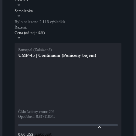
Samolepka
Bylo nalezeno 2 116 výsledků
Řazení:
Cena (od nejnižší)
Samopal (Zakázaná)
UMP-45 | Continuum (Poničený bojem)
Číslo šablony vzoru
:
202
Opotřebení
:
0,817118645
Zakoupit
0,60 US$