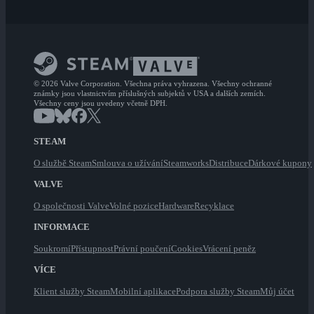
© 2026 Valve Corporation. Všechna práva vyhrazena. Všechny ochranné
známky jsou vlastnictvím příslušných subjektů v USA a dalších zemích.
Všechny ceny jsou uvedeny včetně DPH.
STEAM
O službě Steam
Smlouva o užívání
Steamworks
Distribuce
Dárkové kupony
VALVE
O společnosti Valve
Volné pozice
Hardware
Recyklace
INFORMACE
Soukromí
Přístupnost
Právní poučení
Cookies
Vrácení peněz
VÍCE
Klient služby Steam
Mobilní aplikace
Podpora služby Steam
Můj účet