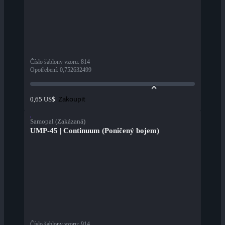
Číslo šablony vzoru
:
814
Opotřebení
:
0,752632499
Zakoupit
0,65 US$
Samopal (Zakázaná)
UMP-45 | Continuum (Poničený bojem)
Číslo šablony vzoru
:
914