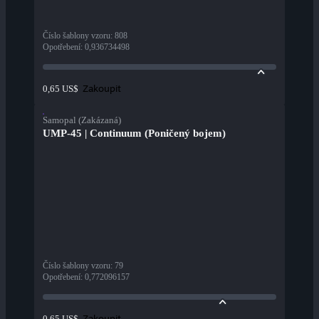
Číslo šablony vzoru
:
808
Opotřebení
:
0,936734498
Zakoupit
0,65 US$
Samopal (Zakázaná)
UMP-45 | Continuum (Poničený bojem)
Číslo šablony vzoru
:
79
Opotřebení
:
0,772096157
Zakoupit
0,65 US$