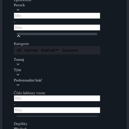
Povrch
-
Kategorie
All
Normal
StatTrak™
Souvenir
Turnaj
Tým
Profesionální hráč
Číslo šablony vzoru
-
Doplňky
Přívěsek