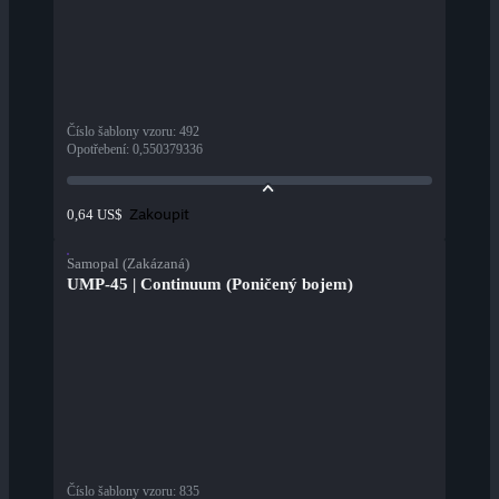
Číslo šablony vzoru
:
492
Opotřebení
:
0,550379336
Zakoupit
0,64 US$
Samopal (Zakázaná)
UMP-45 | Continuum (Poničený bojem)
Číslo šablony vzoru
:
835