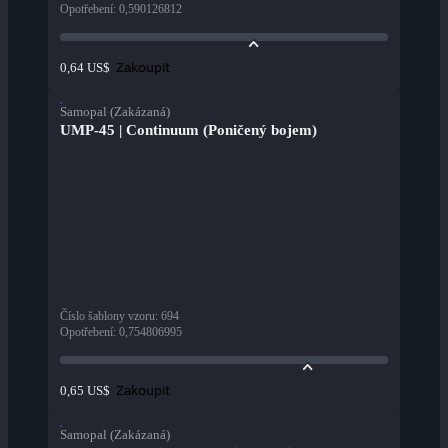
Opotřebení
:
0,590126812
Zakoupit
0,64 US$
Samopal (Zakázaná)
UMP-45 | Continuum (Poničený bojem)
Číslo šablony vzoru
:
694
Opotřebení
:
0,754806995
Zakoupit
0,65 US$
Samopal (Zakázaná)