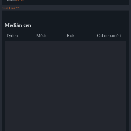
StatTrak™
Medián cen
Týden
Měsíc
Rok
Od nepaměti