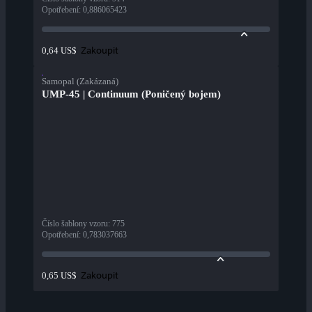
Opotřebení
:
0,886065423
Zakoupit
0,64 US$
Samopal (Zakázaná)
UMP-45 | Continuum (Poničený bojem)
Číslo šablony vzoru
:
775
Opotřebení
:
0,783037663
Zakoupit
0,65 US$