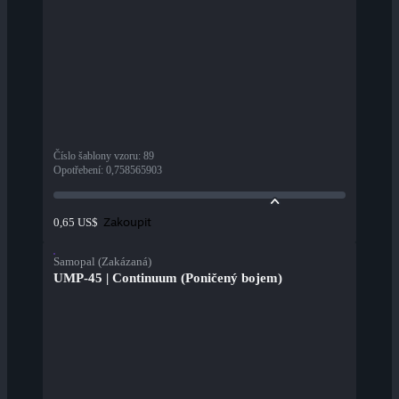
Číslo šablony vzoru
:
89
Opotřebení
:
0,758565903
Zakoupit
0,65 US$
Samopal (Zakázaná)
UMP-45 | Continuum (Poničený bojem)