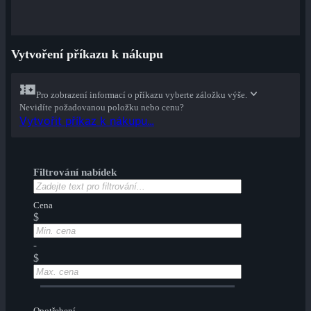
Vytvoření příkazu k nákupu
Pro zobrazení informací o příkazu vyberte záložku výše.
Nevidíte požadovanou položku nebo cenu?
Vytvořit příkaz k nákupu...
Filtrování nabídek
Cena
$
-
$
Opotřebení